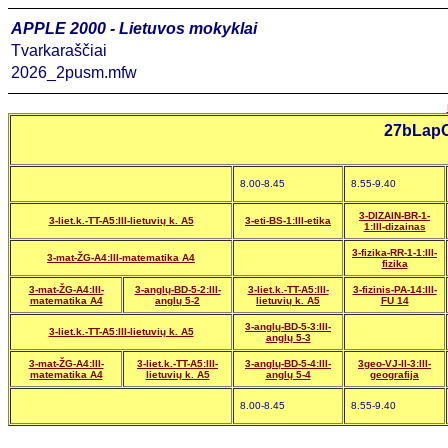
APPLE 2000 - Lietuvos mokyklai
Tvarkaraščiai
2026_2pusm.mfw
27bLapO
8.00-8.45
8.55-9.40
3-DIZAIN-BR-1-
3-liet.k.-TT-A5:III-lietuvių k. A5
3-eti-BS-1:III-etika
1:III-dizainas
3-fizika-RR-1-1:III-
3-mat-ŽG-A4:III-matematika A4
fizika
3-mat-ŽG-A4:III-
3-anglų-BD-5-2:III-
3-liet.k.-TT-A5:III-
3-fizinis-PA-14:III-
matematika A4
anglų 5-2
lietuvių k. A5
FU 14
3-anglų-BD-5-3:III-
3-liet.k.-TT-A5:III-lietuvių k. A5
anglų 5-3
3-mat-ŽG-A4:III-
3-liet.k.-TT-A5:III-
3-anglų-BD-5-4:III-
3geo-VJ-II-3:III-
matematika A4
lietuvių k. A5
anglų 5-4
geografija
8.00-8.45
8.55-9.40