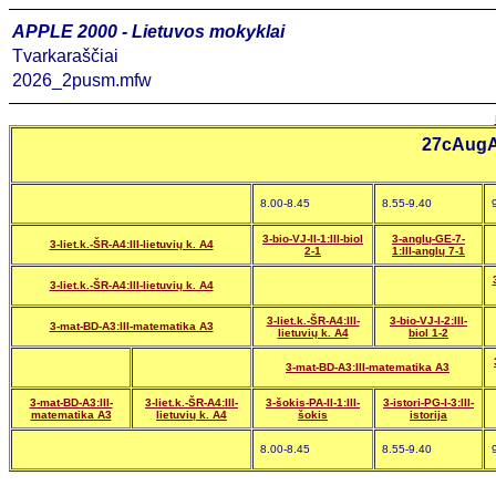
APPLE 2000 - Lietuvos mokyklai
Tvarkaraščiai
2026_2pusm.mfw
27cAugA
8.00-8.45
8.55-9.40
3-bio-VJ-II-1:III-biol
3-anglų-GE-7-
3-liet.k.-ŠR-A4:III-lietuvių k. A4
2-1
1:III-anglų 7-1
3-liet.k.-ŠR-A4:III-lietuvių k. A4
3-liet.k.-ŠR-A4:III-
3-bio-VJ-I-2:III-
3-mat-BD-A3:III-matematika A3
lietuvių k. A4
biol 1-2
3-mat-BD-A3:III-matematika A3
3-mat-BD-A3:III-
3-liet.k.-ŠR-A4:III-
3-šokis-PA-II-1:III-
3-istori-PG-I-3:III-
matematika A3
lietuvių k. A4
šokis
istorija
8.00-8.45
8.55-9.40