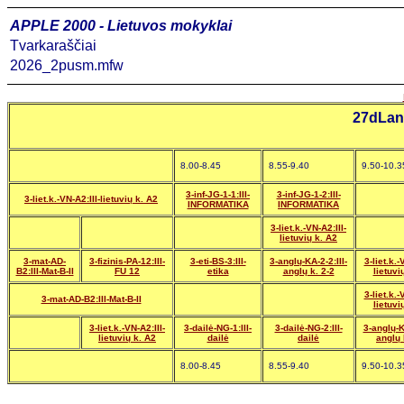
APPLE 2000 - Lietuvos mokyklai
Tvarkaraščiai
2026_2pusm.mfw
27dLan
8.00-8.45
8.55-9.40
9.50-10.3
3-inf-JG-1-1:III-
3-inf-JG-1-2:III-
3-liet.k.-VN-A2:III-lietuvių k. A2
INFORMATIKA
INFORMATIKA
3-liet.k.-VN-A2:III-
lietuvių k. A2
3-mat-AD-
3-fizinis-PA-12:III-
3-eti-BS-3:III-
3-anglų-KA-2-2:III-
3-liet.k.-
B2:III-Mat-B-II
FU 12
etika
anglų k. 2-2
lietuvi
3-liet.k.-
3-mat-AD-B2:III-Mat-B-II
lietuvi
3-liet.k.-VN-A2:III-
3-dailė-NG-1:III-
3-dailė-NG-2:III-
3-anglų-KA
lietuvių k. A2
dailė
dailė
anglų 
8.00-8.45
8.55-9.40
9.50-10.3