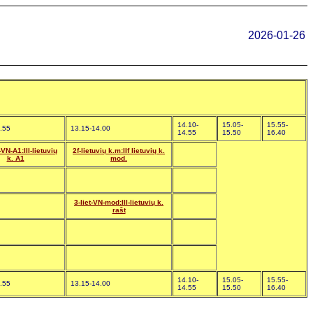
2026-01-26
14.10-
15.05-
15.55-
.55
13.15-14.00
14.55
15.50
16.40
.-VN-A1:III-lietuvių
2f-lietuvių k.m:IIf lietuvių k.
k. A1
mod.
3-liet-VN-mod:III-lietuvių k.
rašt
14.10-
15.05-
15.55-
.55
13.15-14.00
14.55
15.50
16.40