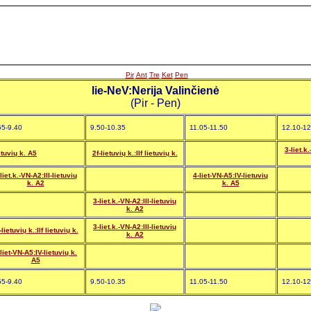
Pir
Ant
Tre
Ket
Pen
lie-NeV:Nerija Valinčienė
(Pir - Pen)
55-9.40
9.50-10.35
11.05-11.50
12.10-12
3-liet.k
etuvių k. A5
2f-lietuvių k.:IIf lietuvių k.
liet.k.-VN-A2:III-lietuvių
4-liet-VN-A5:IV-lietuvių
k. A2
k. A5
3-liet.k.-VN-A2:III-lietuvių
k. A2
3-liet.k.-VN-A2:III-lietuvių
-lietuvių k.:IIf lietuvių k.
k. A2
liet-VN-A5:IV-lietuvių k.
A5
55-9.40
9.50-10.35
11.05-11.50
12.10-12