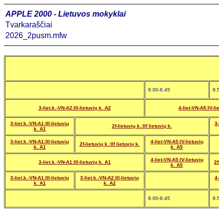
APPLE 2000 - Lietuvos mokyklai
Tvarkaraščiai
2026_2pusm.mfw
8.00-8.45
8.
3-liet.k.-VN-A2:III-lietuvių k. A2
4-liet-VN-A5:IV-li
3-liet.k.-VN-A1:III-lietuvių
3-
2f-lietuvių k.:IIf lietuvių k.
k. A1
3-liet.k.-VN-A1:III-lietuvių
4-liet-VN-A5:IV-lietuvių
2f-lietuvių k.:IIf lietuvių k.
k. A1
k. A5
4-liet-VN-A5:IV-lietuvių
3-liet.k.-VN-A1:III-lietuvių k. A1
2f
k. A5
3-liet.k.-VN-A1:III-lietuvių
3-liet.k.-VN-A2:III-lietuvių
4-
k. A1
k. A2
8.00-8.45
8.