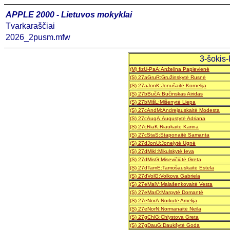
APPLE 2000 - Lietuvos mokyklai
Tvarkaraščiai
2026_2pusm.mfw
3-šokis-P
(M) fizU-PaA:Anželina Papievienė
(S) 27aGruR:Gružinskytė Rusnė
(S) 27aJonK:Jonušaitė Kornelija
(S) 27bBučA:Bučinskas Airidas
(S) 27bMišL:Mišenytė Liepa
(S) 27cAndM:Andrejauskaitė Modesta
(S) 27cAugA:Augustytė Adriana
(S) 27cRiaK:Riaukaitė Karina
(S) 27cStaS:Staponaitė Samanta
(S) 27dJonU:Jonelytė Ugnė
(S) 27dMikI:Mikulskytė Ieva
(S) 27dMisG:Misevičiūtė Greta
(S) 27dTamE:Tamošauskaitė Estela
(S) 27dVolG:Volkova Gabriela
(S) 27eMalV:Malašenkovaitė Vesta
(S) 27eMarD:Margytė Domantė
(S) 27eNorA:Norkutė Amelija
(S) 27eNorN:Normanaitė Neila
(S) 27gChlG:Chlystova Greta
(S) 27gDauG:Daukšytė Goda