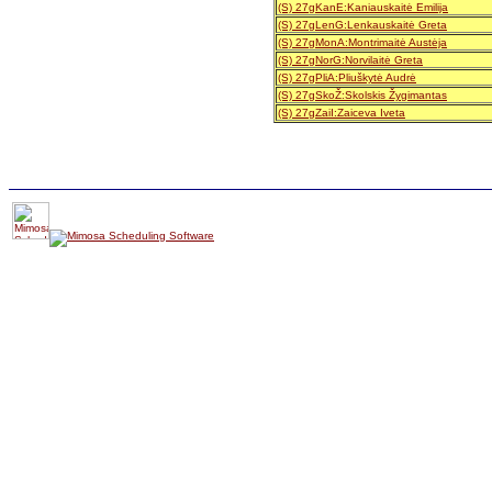
(S) 27gKanE:Kaniauskaitė Emilija
(S) 27gLenG:Lenkauskaitė Greta
(S) 27gMonA:Montrimaitė Austėja
(S) 27gNorG:Norvilaitė Greta
(S) 27gPliA:Pliuškytė Audrė
(S) 27gSkoŽ:Skolskis Žygimantas
(S) 27gZaiI:Zaiceva Iveta