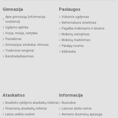
Gimnazija
Paslaugos
Apie gimnaziją (informacija
Vidurinis ugdymas
ruošiama)
Neformalusis švietimas
Ugdymo aplinka
Pagalba mokiniams ir tėvams
Vizija, misija, vertybės
Mokinių vežiojimas
Pasiekimai
Mokinių maitinimas
Gimnazijos simboliai. Himnas
Patalpų nuoma
Tradiciniai renginiai
Biblioteka
Bendradarbiavimas
Ataskaitos
Informacija
Biudžeto vykdymo ataskaitų rinkiniai
Nuorodos
Finansinių ataskaitų rinkiniai
Laisvos darbo vietos
Lėšos veiklai viešinti
Asmens duomenų apsauga