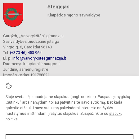
Steigėjas
Klaipėdos rajono savivaldybė
Gargždų „Vaivorykštės“ gimnazija
Savivaldybės biudžetinė įstaiga
Vingio g. 6, Gargždai 96140
Tel.
(+370 46) 453 964
El. p.
info@vaivorykstesgimnazija.lt
Duomenys kaupiami ir saugomi
Juridinių asmenų registre
Įmonės kodas 191788821
Šioje svetainėje naudojame slapukus (angl. cookies). Paspaudę mygtuką
© 2022. Gargždų „Vaivorykštės“ gimnazija. Visos teisės saugomos.
Kopijuoti turinį be raštiško gimnazijos sutikimo griežtai draudžiama.
„Sutinku“ arba naršydami toliau patvirtinsite savo sutikimą. Bet kada
galėsite atšaukti savo sutikimą pakeisdami interneto naršyklės
Prieinamumo paraiška
Slapukų valdymas
nustatymus ir ištrindami įrašytus slapukus. Susipažinkite su
slapukų
politika
.
Sumanus būdas atnaujinti
mokyklos interneto
svetainę