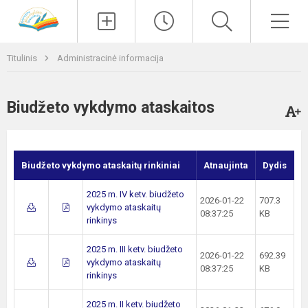
Paieška
Men
Titulinis
Administracinė informacija
Biudžeto vykdymo ataskaitos
Biudžeto vykdymo ataskaitų rinkiniai
Atnaujinta
Dydis
2025 m. IV ketv. biudžeto
2026-01-22
707.3
vykdymo ataskaitų
08:37:25
KB
rinkinys
2025 m. III ketv. biudžeto
2026-01-22
692.39
vykdymo ataskaitų
08:37:25
KB
rinkinys
2025 m. II ketv. biudžeto