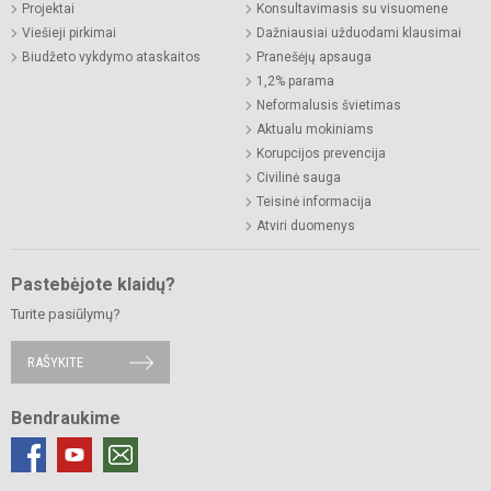
Projektai
Konsultavimasis su visuomene
Viešieji pirkimai
Dažniausiai užduodami klausimai
Biudžeto vykdymo ataskaitos
Pranešėjų apsauga
1,2% parama
Neformalusis švietimas
Aktualu mokiniams
Korupcijos prevencija
Civilinė sauga
Teisinė informacija
Atviri duomenys
Pastebėjote klaidų?
Turite pasiūlymų?
RAŠYKITE
Bendraukime