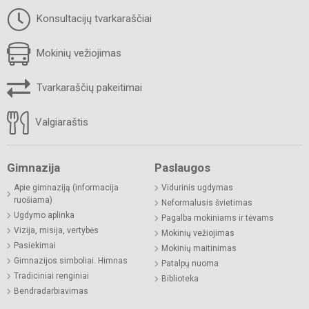
Konsultacijų tvarkaraščiai
Mokinių vežiojimas
Tvarkaraščių pakeitimai
Valgiaraštis
Gimnazija
Paslaugos
Apie gimnaziją (informacija
Vidurinis ugdymas
ruošiama)
Neformalusis švietimas
Ugdymo aplinka
Pagalba mokiniams ir tėvams
Vizija, misija, vertybės
Mokinių vežiojimas
Pasiekimai
Mokinių maitinimas
Gimnazijos simboliai. Himnas
Patalpų nuoma
Tradiciniai renginiai
Biblioteka
Bendradarbiavimas