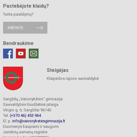
Pastebėjote klaidų?
Turite pasiūlymų?
RAŠYKITE
Bendraukime
Steigėjas
Klaipėdos rajono savivaldybė
Gargždų „Vaivorykštės“ gimnazija
Savivaldybės biudžetinė įstaiga
Vingio g. 6, Gargždai 96140
Tel.
(+370 46) 453 964
El. p.
info@vaivorykstesgimnazija.lt
Duomenys kaupiami ir saugomi
Juridinių asmenų registre