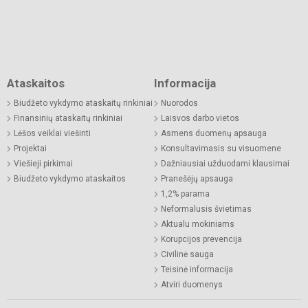
Ataskaitos
Informacija
Biudžeto vykdymo ataskaitų rinkiniai
Nuorodos
Finansinių ataskaitų rinkiniai
Laisvos darbo vietos
Lėšos veiklai viešinti
Asmens duomenų apsauga
Projektai
Konsultavimasis su visuomene
Viešieji pirkimai
Dažniausiai užduodami klausimai
Biudžeto vykdymo ataskaitos
Pranešėjų apsauga
1,2% parama
Neformalusis švietimas
Aktualu mokiniams
Korupcijos prevencija
Civilinė sauga
Teisinė informacija
Atviri duomenys