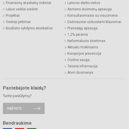
Finansinių ataskaitų rinkiniai
Laisvos darbo vietos
Lėšos veiklai viešinti
Asmens duomenų apsauga
Projektai
Konsultavimasis su visuomene
Viešieji pirkimai
Dažniausiai užduodami klausimai
Biudžeto vykdymo ataskaitos
Pranešėjų apsauga
1,2% parama
Neformalusis švietimas
Aktualu mokiniams
Korupcijos prevencija
Civilinė sauga
Teisinė informacija
Atviri duomenys
Pastebėjote klaidų?
Turite pasiūlymų?
RAŠYKITE
Bendraukime