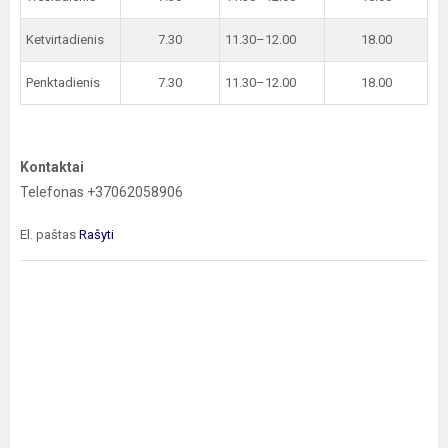
Ketvirtadienis
7.30
11.30–12.00
18.00
Penktadienis
7.30
11.30–12.00
18.00
Kontaktai
Telefonas +37062058906
El. paštas
Rašyti