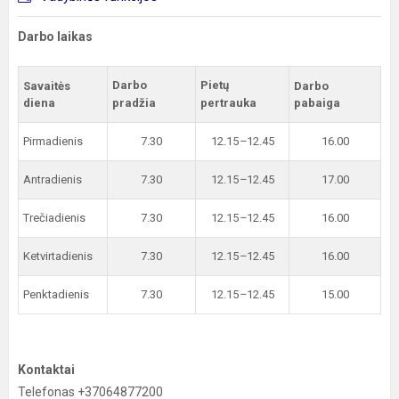
Darbo laikas
Darbo
Pietų
Savaitės
Darbo
diena
pradžia
pertrauka
pabaiga
Pirmadienis
7.30
12.15
–
12.45
16.00
Antradienis
7.30
12.15
–
12.45
17.00
Trečiadienis
7.30
12.15
–
12.45
16.00
Ketvirtadienis
7.30
12.15
–
12.45
16.00
Penktadienis
7.30
12.15
–
12.45
15.00
Kontaktai
Telefonas +37064877200