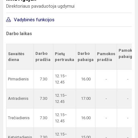
Direktoriaus pavaduotoja ugdymui
Vadybinės funkcijos
Darbo laikas
Pamokos
Darbo
Darbo
Savaitės
Pietų
Pamokos
pabaiga
diena
pradžia
pertrauka
pabaiga
pradžia
12.15–
Pirmadienis
7.30
16.00
-
-
12.45
12.15–
Antradienis
7.30
17.00
-
-
12.45
12.15–
Trečiadienis
7.30
16.00
-
-
12.45
12.15–
Ketvirtadienis
7.30
15.00
-
-