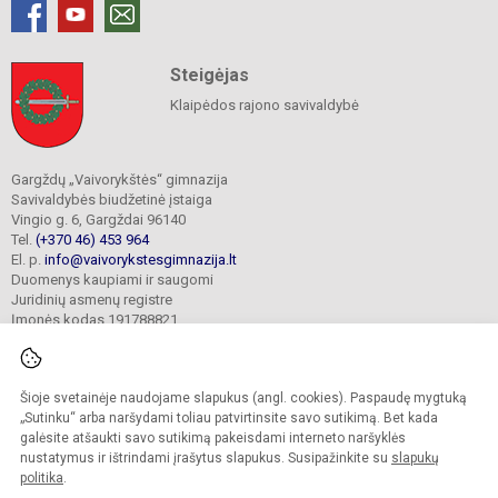
Steigėjas
Klaipėdos rajono savivaldybė
Gargždų „Vaivorykštės“ gimnazija
Savivaldybės biudžetinė įstaiga
Vingio g. 6, Gargždai 96140
Tel.
(+370 46) 453 964
El. p.
info@vaivorykstesgimnazija.lt
Duomenys kaupiami ir saugomi
Juridinių asmenų registre
Įmonės kodas 191788821
Šioje svetainėje naudojame slapukus (angl. cookies). Paspaudę mygtuką
© 2022. Gargždų „Vaivorykštės“ gimnazija. Visos teisės saugomos.
Kopijuoti turinį be raštiško gimnazijos sutikimo griežtai draudžiama.
„Sutinku“ arba naršydami toliau patvirtinsite savo sutikimą. Bet kada
galėsite atšaukti savo sutikimą pakeisdami interneto naršyklės
Prieinamumo paraiška
Slapukų valdymas
nustatymus ir ištrindami įrašytus slapukus. Susipažinkite su
slapukų
politika
.
Sumanus būdas atnaujinti