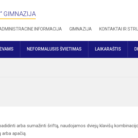
“ GIMNAZIJA
ADMINISTRACINĖ INFORMACIJA
GIMNAZIJA
KONTAKTAI IR ST
TĖVAMS
NEFORMALUSIS ŠVIETIMAS
LAIKARAŠTIS
D
adidinti arba sumažinti šriftą, naudojamos dviejų klavišų kombinacij
ų arba apačią.