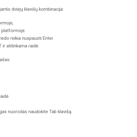
ntis dviejų klavišų kombinacija:
ormoje,
h platformoje.
riedo reikia nuspausti Enter.
ir atitinkama raidė.
rašas:
raidė
ngas nuorodas naudokite Tab klavišą.