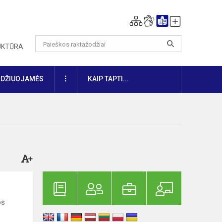
RUKTŪRA
DAUGIAU
IDŽIUOJAMĖS
KAIP TAPTI...
os