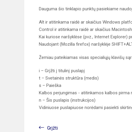
Dauguma šio tinklapio punktų pasiekiame naudoja
Alt ir atitinkama raidė ar skaičius Windows platf
Control ir atitinkama raidė ar skaičius Macintos
Kai kuriose naršyklėse (pvz., Internet Explorer) p
Naudojant (Mozilla firefox) naršyklėje SHIFT+ALT 
Žemiau pateikiamas visas specialiųjų klavišų są
i – Grįžti į titulinį puslapį
t – Svetainės struktūra (medis)
s – Paieška
Kalbos perjungimas - atitinkamos kalbos pirma 
n – Šis puslapis (instrukcijos)
Vidiniuose puslapiuose norėdami pasiekti skirti
Grįžti