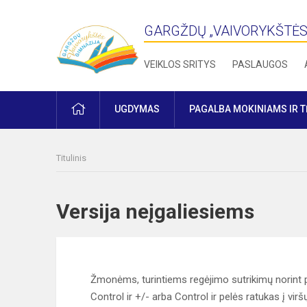
GARGŽDŲ „VAIVORYKŠTĖS
VEIKLOS SRITYS
PASLAUGOS
PRADŽIA
UGDYMAS
PAGALBA MOKINIAMS IR 
Titulinis
Versija neįgaliesiems
Žmonėms, turintiems regėjimo sutrikimų norint p
Control ir +/- arba Control ir pelės ratukas į virš