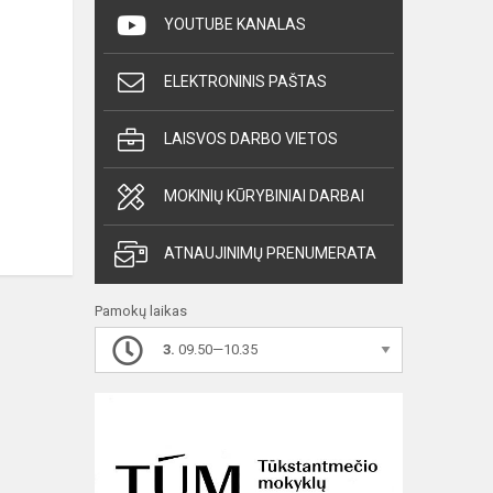
YOUTUBE KANALAS
ELEKTRONINIS PAŠTAS
LAISVOS DARBO VIETOS
MOKINIŲ KŪRYBINIAI DARBAI
ATNAUJINIMŲ PRENUMERATA
Pamokų laikas
3.
09.50—10.35