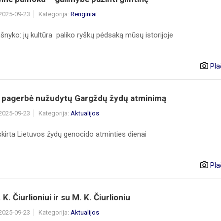
 2025-09-23
Kategorija:
Renginiai
išnyko: jų kultūra paliko ryškų pėdsaką mūsų istorijoje
Pla
i pagerbė nužudytų Gargždų žydų atminimą
 2025-09-23
Kategorija:
Aktualijos
kirta Lietuvos žydų genocido atminties dienai
Pla
K. Čiurlioniui ir su M. K. Čiurlioniu
 2025-09-23
Kategorija:
Aktualijos