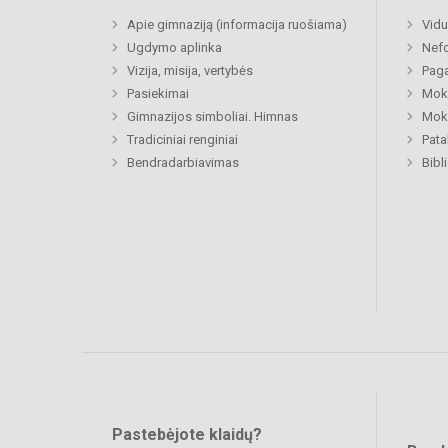
Apie gimnaziją (informacija ruošiama)
Vidu
Ugdymo aplinka
Nefo
Vizija, misija, vertybės
Paga
Pasiekimai
Moki
Gimnazijos simboliai. Himnas
Moki
Tradiciniai renginiai
Pat
Bendradarbiavimas
Bibl
Pastebėjote klaidų?