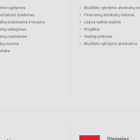
rinis ugdymas
Biudžeto vykdymo ataskaitų rin
rmalusis švietimas
Finansinių ataskaitų rinkiniai
lba mokiniams ir tėvams
Lėšos veiklai viešinti
nių vežiojimas
Projektai
nių maitinimas
Viešieji pirkimai
alpų nuoma
Biudžeto vykdymo ataskaitos
ioteka
Steigėjas