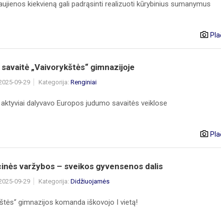
aujienos kiekvieną gali padrąsinti realizuoti kūrybinius sumanymus
Pla
savaitė „Vaivorykštės“ gimnazijoje
 2025-09-29
Kategorija:
Renginiai
 aktyviai dalyvavo Europos judumo savaitės veiklose
Pla
inės varžybos – sveikos gyvensenos dalis
 2025-09-29
Kategorija:
Didžiuojamės
štės“ gimnazijos komanda iškovojo I vietą!