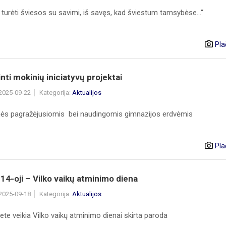
a turėti šviesos su savimi, iš savęs, kad šviestum tamsybėse...“
Pla
nti mokinių iniciatyvų projektai
 2025-09-22
Kategorija:
Aktualijos
ės pagražėjusiomis bei naudingomis gimnazijos erdvėmis
Pla
14-oji – Vilko vaikų atminimo diena
 2025-09-18
Kategorija:
Aktualijos
te veikia Vilko vaikų atminimo dienai skirta paroda