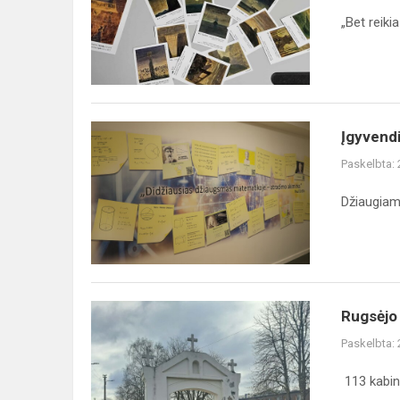
Čiurlioniui
„Bet reiki
ir
su
M.
K.
Čiurlioniu
Įgyvendinti
Įgyvendi
mokinių
Paskelbta:
iniciatyvų
projektai
Džiaugiam
Rugsėjo
Rugsėjo 
14-
Paskelbta:
oji
–
113 kabine
Vilko