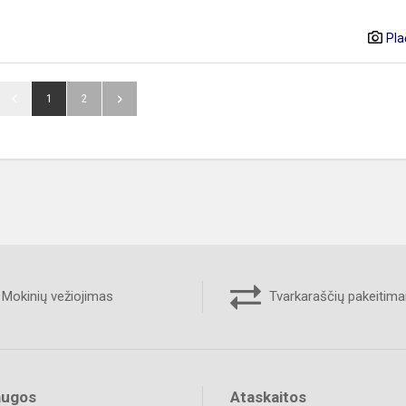
Pla
1
2
Mokinių vežiojimas
Tvarkaraščių pakeitima
augos
Ataskaitos