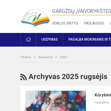
GARGŽDŲ „VAIVORYKŠTĖS
VEIKLOS SRITYS
PASLAUGOS
PRADŽIA
UGDYMAS
PAGALBA MOKINIAMS IR 
Titulinis
Naujienos
2025
RSS
Archyvas 2025 rugsėjis
Kūrybinių
Kūrybini
konkursų
Paskelbta:
laureatai