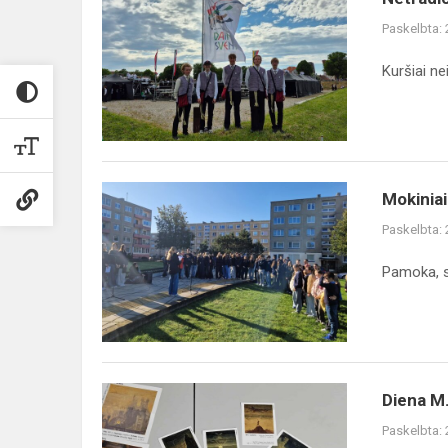
pamoka
Paskelbta:
–
galimybė
Kuršiai ne
pažinti
gimtinę
Mokiniai
Mokinia
pagerbė
Paskelbta:
nužudytų
Gargždų
Pamoka, s
žydų
atminimą
Diena
Diena M. 
M.
Paskelbta:
K.