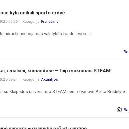
se kyla unikali sporto erdvė
 2025-09-25
Kategorija:
Pranešimai
 bendrai finansuojamas valstybės fondo lėšomis
Pla
kai, smalsiai, komandose – taip mokomasi STEAM!
 2025-09-24
Kategorija:
Aktualijos
as su Klaipėdos universiteto STEAM centro vadove Aelita Bredelyte
Pla
inė pamoka – galimybė pažinti gimtinę