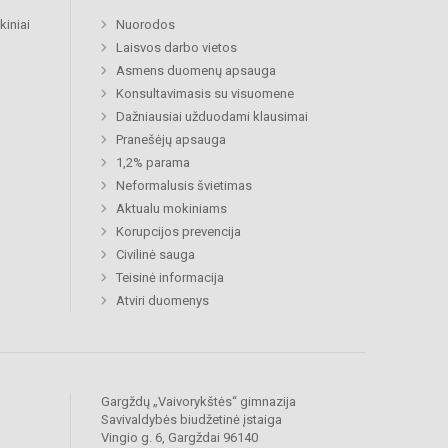
kiniai
Nuorodos
Laisvos darbo vietos
Asmens duomenų apsauga
Konsultavimasis su visuomene
Dažniausiai užduodami klausimai
Pranešėjų apsauga
1,2% parama
Neformalusis švietimas
Aktualu mokiniams
Korupcijos prevencija
Civilinė sauga
Teisinė informacija
Atviri duomenys
Gargždų „Vaivorykštės“ gimnazija
Savivaldybės biudžetinė įstaiga
Vingio g. 6, Gargždai 96140