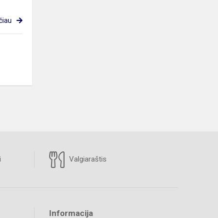
čiau
i
Valgiaraštis
Informacija