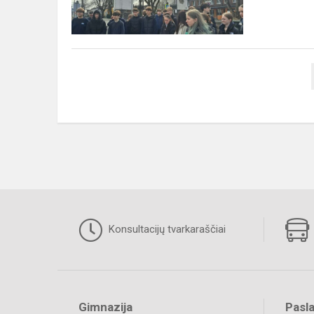
vaikų
atminimo
diena
Konsultacijų tvarkaraščiai
Gimnazija
Pasl