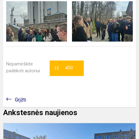
Nepamirškite
13
AČIŪ
padėkoti autoriui
Grįžti
Ankstesnės naujienos
M
p