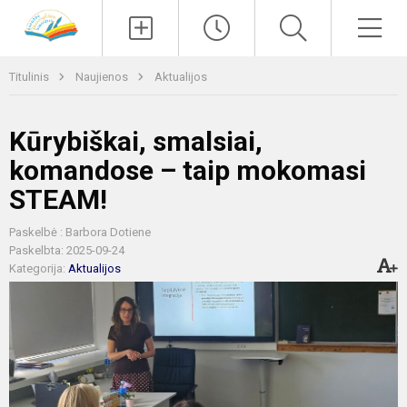
Paieška
Men
Titulinis
Naujienos
Aktualijos
Kūrybiškai, smalsiai,
komandose – taip mokomasi
STEAM!
Paskelbė : Barbora Dotiene
Paskelbta: 2025-09-24
Kategorija:
Aktualijos