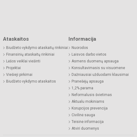
Ataskaitos
Informacija
Biudžeto vykdymo ataskaitų rinkiniai
Nuorodos
Finansinių ataskaitų rinkiniai
Laisvos darbo vietos
Lėšos veiklai viešinti
Asmens duomenų apsauga
Projektai
Konsultavimasis su visuomene
Viešieji pirkimai
Dažniausiai užduodami klausimai
Biudžeto vykdymo ataskaitos
Pranešėjų apsauga
1,2% parama
Neformalusis švietimas
Aktualu mokiniams
Korupcijos prevencija
Civilinė sauga
Teisinė informacija
Atviri duomenys