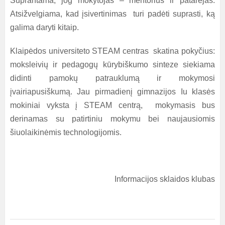
Suprantama, jog mokytojas – mentorius ir patarėjas.
Atsižvelgiama, kad įsivertinimas turi padėti suprasti, ką
galima daryti kitaip.
Klaipėdos universiteto STEAM centras skatina pokyčius:
moksleivių ir pedagogų kūrybiškumo sinteze siekiama
didinti pamokų patrauklumą ir mokymosi
įvairiapusiškumą. Jau pirmadienį gimnazijos Iu klasės
mokiniai vyksta į STEAM centrą, mokymasis bus
derinamas su patirtiniu mokymu bei naujausiomis
šiuolaikinėmis technologijomis.
Informacijos sklaidos klubas