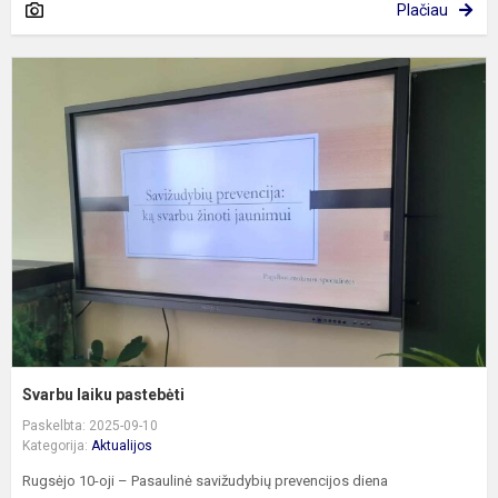
Plačiau
S
l
p
Svarbu laiku pastebėti
Paskelbta: 2025-09-10
Kategorija:
Aktualijos
Rugsėjo 10-oji – Pasaulinė savižudybių prevencijos diena