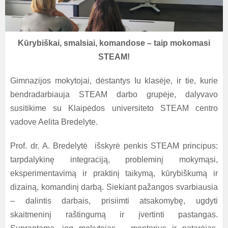
Kūrybiškai, smalsiai, komandose – taip mokomasi
STEAM!
Gimnazijos mokytojai, dėstantys Iu klasėje, ir tie, kurie
bendradarbiauja STEAM darbo grupėje, dalyvavo
susitikime su Klaipėdos universiteto STEAM centro
vadove Aelita Bredelyte.
Prof. dr. A. Bredelytė išskyrė penkis STEAM principus:
tarpdalykinę integraciją, probleminį mokymąsi,
eksperimentavimą ir praktinį taikymą, kūrybiškumą ir
dizainą, komandinį darbą. Siekiant pažangos svarbiausia
– dalintis darbais, prisiimti atsakomybę, ugdyti
skaitmeninį raštingumą ir įvertinti pastangas.