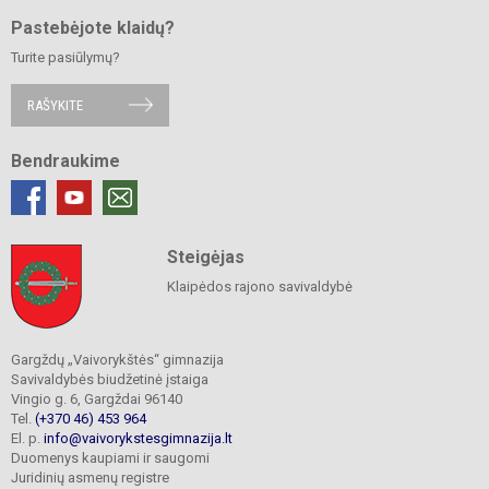
Pastebėjote klaidų?
Turite pasiūlymų?
RAŠYKITE
Bendraukime
Steigėjas
Klaipėdos rajono savivaldybė
Gargždų „Vaivorykštės“ gimnazija
Savivaldybės biudžetinė įstaiga
Vingio g. 6, Gargždai 96140
Tel.
(+370 46) 453 964
El. p.
info@vaivorykstesgimnazija.lt
Duomenys kaupiami ir saugomi
Juridinių asmenų registre