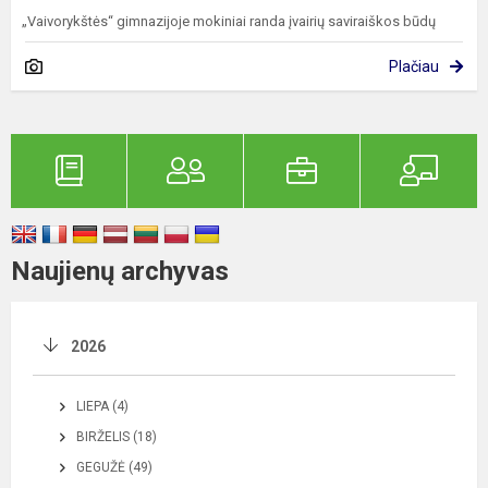
„Vaivorykštės“ gimnazijoje mokiniai randa įvairių saviraiškos būdų
Plačiau
Naujienų archyvas
2026
LIEPA (4)
BIRŽELIS (18)
GEGUŽĖ (49)