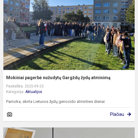
n
G
ž
a
Mokiniai pagerbė nužudytų Gargždų žydų atminimą
Paskelbta: 2025-09-23
Kategorija:
Aktualijos
Pamoka, skirta Lietuvos žydų genocido atminties dienai
Plačiau
D
M