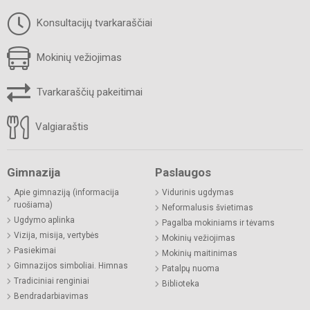
Konsultacijų tvarkaraščiai
Mokinių vežiojimas
Tvarkaraščių pakeitimai
Valgiaraštis
Gimnazija
Paslaugos
Apie gimnaziją (informacija
Vidurinis ugdymas
ruošiama)
Neformalusis švietimas
Ugdymo aplinka
Pagalba mokiniams ir tėvams
Vizija, misija, vertybės
Mokinių vežiojimas
Pasiekimai
Mokinių maitinimas
Gimnazijos simboliai. Himnas
Patalpų nuoma
Tradiciniai renginiai
Biblioteka
Bendradarbiavimas