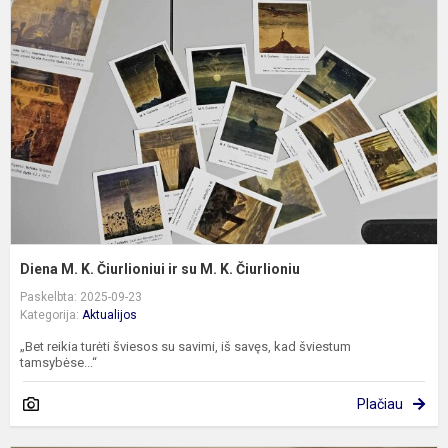
K
Č
ir
s
M
K
Č
Diena M. K. Čiurlioniui ir su M. K. Čiurlioniu
Paskelbta: 2025-09-23
Kategorija:
Aktualijos
„Bet reikia turėti šviesos su savimi, iš savęs, kad šviestum
tamsybėse...“
Plačiau