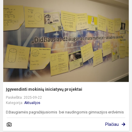
Į
m
i
p
Įgyvendinti mokinių iniciatyvų projektai
Paskelbta: 2025-09-22
Kategorija:
Aktualijos
Džiaugiamės pagražėjusiomis bei naudingomis gimnazijos erdvėmis
Plačiau