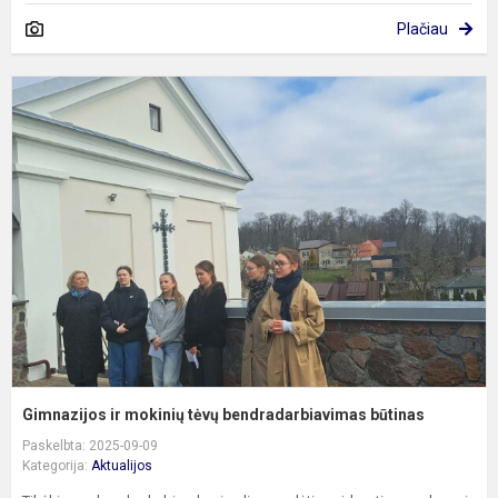
Plačiau
G
ir
m
t
b
b
Gimnazijos ir mokinių tėvų bendradarbiavimas būtinas
Paskelbta: 2025-09-09
Kategorija:
Aktualijos