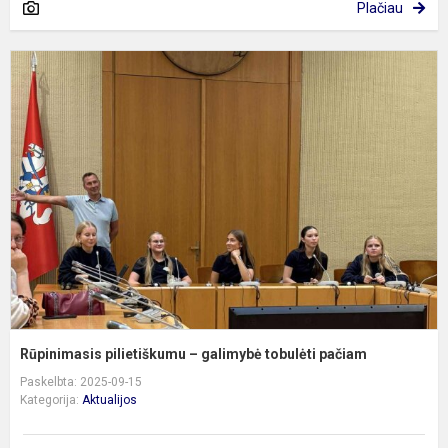
Plačiau
R
p
–
g
t
p
Rūpinimasis pilietiškumu – galimybė tobulėti pačiam
Paskelbta: 2025-09-15
Kategorija:
Aktualijos