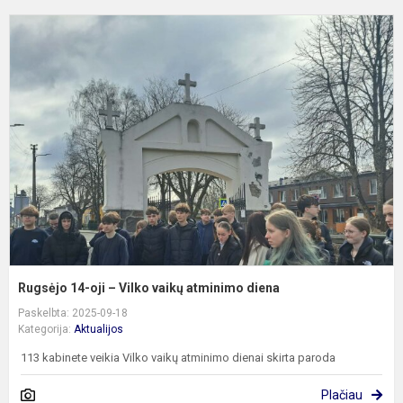
R
1
oj
–
V
v
a
d
Rugsėjo 14-oji – Vilko vaikų atminimo diena
Paskelbta: 2025-09-18
Kategorija:
Aktualijos
113 kabinete veikia Vilko vaikų atminimo dienai skirta paroda
Plačiau