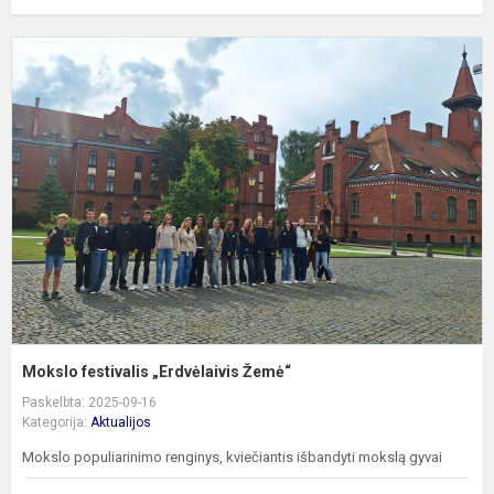
M
f
„
Ž
Mokslo festivalis „Erdvėlaivis Žemė“
Paskelbta: 2025-09-16
Kategorija:
Aktualijos
Mokslo populiarinimo renginys, kviečiantis išbandyti mokslą gyvai