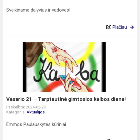
Sveikiname dalyvius ir vadoves!
Plačiau
Vasario
21
–
Tarptautinė
gimtosios
kalbos
diena!
Vasario 21 – Tarptautinė gimtosios kalbos diena!
Paskelbta: 2024-02-20
Kategorija:
Aktualijos
Emmos Paulauskytės kūriniai