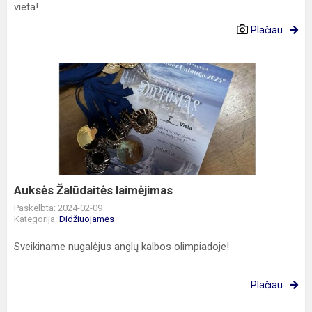
vieta!
Plačiau
Auksės
Žalūdaitės
laimėjimas
Auksės Žalūdaitės laimėjimas
Paskelbta: 2024-02-09
Kategorija:
Didžiuojamės
Sveikiname nugalėjus anglų kalbos olimpiadoje!
Plačiau