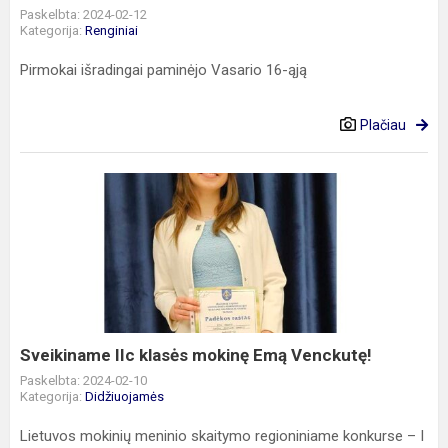
Paskelbta: 2024-02-12
Kategorija:
Renginiai
Pirmokai išradingai paminėjo Vasario 16-ąją
Plačiau
Sveikiname
IIc
klasės
mokinę
Emą
Venckutę!
Sveikiname IIc klasės mokinę Emą Venckutę!
Paskelbta: 2024-02-10
Kategorija:
Didžiuojamės
Lietuvos mokinių meninio skaitymo regioniniame konkurse – I