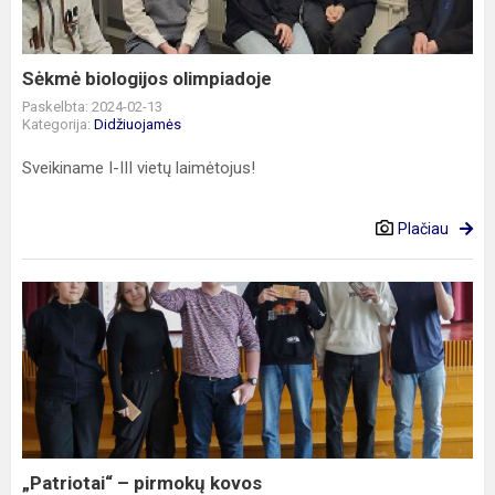
Sėkmė biologijos olimpiadoje
Paskelbta: 2024-02-13
Kategorija:
Didžiuojamės
Sveikiname I-III vietų laimėtojus!
Plačiau
„Patriotai“
–
pirmokų
kovos
„Patriotai“ – pirmokų kovos