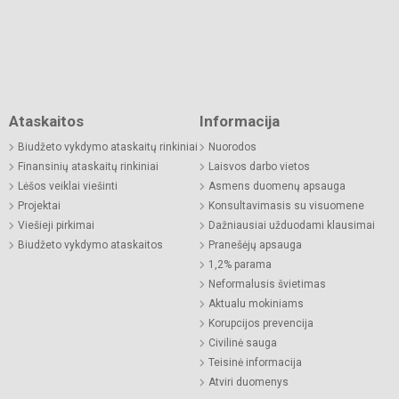
Ataskaitos
Informacija
Biudžeto vykdymo ataskaitų rinkiniai
Nuorodos
Finansinių ataskaitų rinkiniai
Laisvos darbo vietos
Lėšos veiklai viešinti
Asmens duomenų apsauga
Projektai
Konsultavimasis su visuomene
Viešieji pirkimai
Dažniausiai užduodami klausimai
Biudžeto vykdymo ataskaitos
Pranešėjų apsauga
1,2% parama
Neformalusis švietimas
Aktualu mokiniams
Korupcijos prevencija
Civilinė sauga
Teisinė informacija
Atviri duomenys