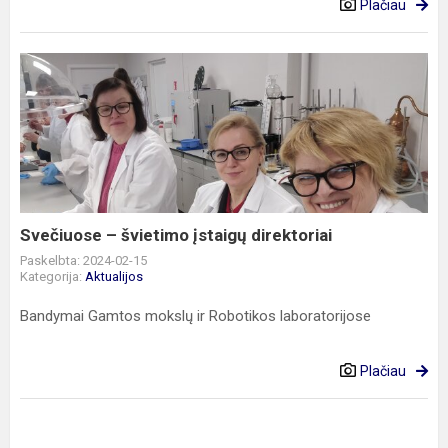
Plačiau
Svečiuose
–
švietimo
įstaigų
direktoriai
Svečiuose – švietimo įstaigų direktoriai
Paskelbta: 2024-02-15
Kategorija:
Aktualijos
Bandymai Gamtos mokslų ir Robotikos laboratorijose
Plačiau
Varžėsi