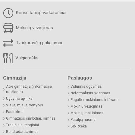
Konsultacijų tvarkaraščiai
Mokinių vežiojimas
Tvarkaraščių pakeitimai
Valgiaraštis
Gimnazija
Paslaugos
Apie gimnaziją (informacija
Vidurinis ugdymas
ruošiama)
Neformalusis švietimas
Ugdymo aplinka
Pagalba mokiniams ir tėvams
Vizija, misija, vertybės
Mokinių vežiojimas
Pasiekimai
Mokinių maitinimas
Gimnazijos simboliai. Himnas
Patalpų nuoma
Tradiciniai renginiai
Biblioteka
Bendradarbiavimas