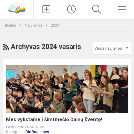
Paieška
Men
Titulinis
Naujienos
2024
RSS
Archyvas 2024 vasaris
Mes
vykstame
į
šimtmečio
Dainų
šventę!
Mes vykstame į šimtmečio Dainų šventę!
Paskelbta: 2024-02-28
Kategorija:
Didžiuojamės