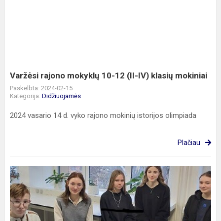
rajono
mokyklų
10-
12
(II-
IV)
klasių
Varžėsi rajono mokyklų 10-12 (II-IV) klasių mokiniai
mokiniai
Paskelbta: 2024-02-15
Kategorija:
Didžiuojamės
2024 vasario 14 d. vyko rajono mokinių istorijos olimpiada
Plačiau
Sėkmė
biologijos
olimpiadoje