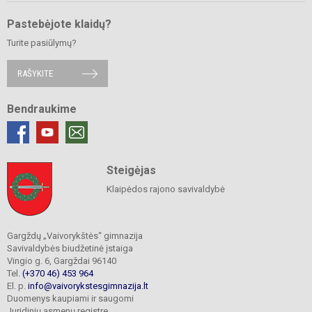
Pastebėjote klaidų?
Turite pasiūlymų?
RAŠYKITE
Bendraukime
Steigėjas
Klaipėdos rajono savivaldybė
Gargždų „Vaivorykštės“ gimnazija
Savivaldybės biudžetinė įstaiga
Vingio g. 6, Gargždai 96140
Tel.
(+370 46) 453 964
El. p.
info@vaivorykstesgimnazija.lt
Duomenys kaupiami ir saugomi
Juridinių asmenų registre