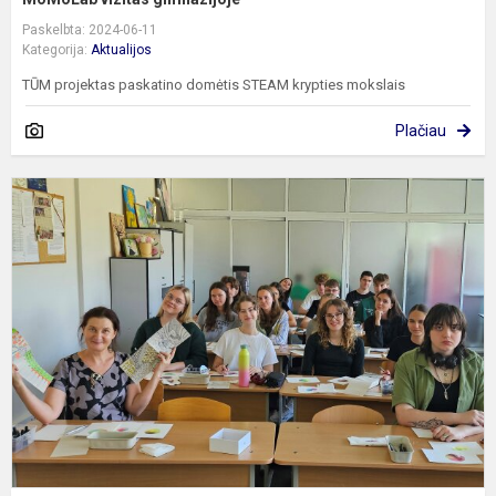
Paskelbta: 2024-06-11
Kategorija:
Aktualijos
TŪM projektas paskatino domėtis STEAM krypties mokslais
Plačiau
I
d
l
k
ir
l
p