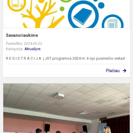
Savanoriaukime
Paskelbta: 2024-05-22
Kategorija:
Aktualijos
R E G I S T R A C I J A į JST programos 2024 m. II-ojo pusmečio vietas!
Plačiau
I
p
„
a
ž
a
s