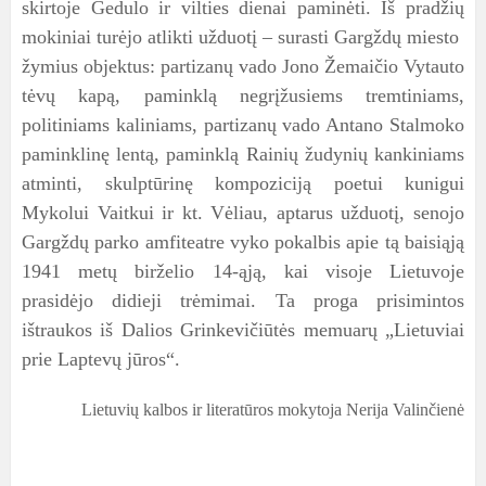
skirtoje Gedulo ir vilties dienai paminėti. Iš pradžių
mokiniai turėjo atlikti užduotį – surasti Gargždų miesto
žymius objektus: partizanų vado Jono Žemaičio Vytauto
tėvų kapą, paminklą negrįžusiems tremtiniams,
politiniams kaliniams, partizanų vado Antano Stalmoko
paminklinę lentą, paminklą Rainių žudynių kankiniams
atminti, skulptūrinę kompoziciją poetui kunigui
Mykolui Vaitkui ir kt. Vėliau, aptarus užduotį, senojo
Gargždų parko amfiteatre vyko pokalbis apie tą baisiąją
1941 metų birželio 14-ąją, kai visoje Lietuvoje
prasidėjo didieji trėmimai. Ta proga prisimintos
ištraukos iš Dalios Grinkevičiūtės memuarų „Lietuviai
prie Laptevų jūros“.
Lietuvių kalbos ir literatūros mokytoja Nerija Valinčienė