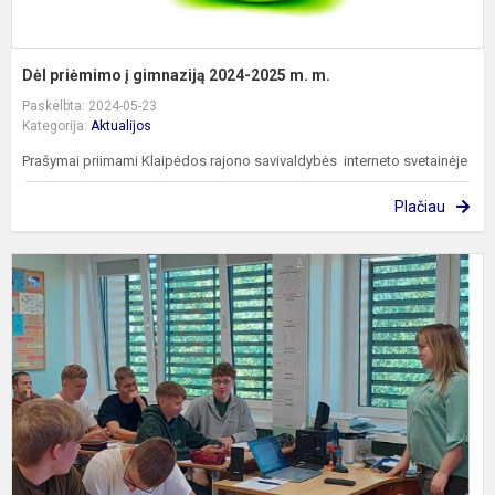
Dėl priėmimo į gimnaziją 2024-2025 m. m.
Paskelbta: 2024-05-23
Kategorija:
Aktualijos
Prašymai priimami Klaipėdos rajono savivaldybės interneto svetainėje
Plačiau
I
a
k
ir
s
g
p