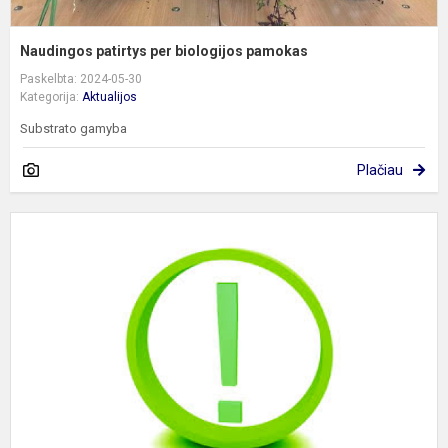
Naudingos patirtys per biologijos pamokas
Paskelbta: 2024-05-30
Kategorija:
Aktualijos
Substrato gamyba
Plačiau
D
p
į
g
2
2
m
m