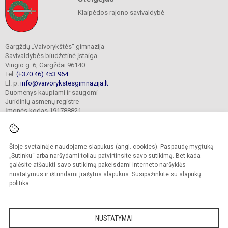
Klaipėdos rajono savivaldybė
Gargždų „Vaivorykštės“ gimnazija
Savivaldybės biudžetinė įstaiga
Vingio g. 6, Gargždai 96140
Tel.
(+370 46) 453 964
El. p.
info@vaivorykstesgimnazija.lt
Duomenys kaupiami ir saugomi
Juridinių asmenų registre
Įmonės kodas 191788821
Šioje svetainėje naudojame slapukus (angl. cookies). Paspaudę mygtuką
© 2022. Gargždų „Vaivorykštės“ gimnazija. Visos teisės saugomos.
Kopijuoti turinį be raštiško gimnazijos sutikimo griežtai draudžiama.
„Sutinku“ arba naršydami toliau patvirtinsite savo sutikimą. Bet kada
galėsite atšaukti savo sutikimą pakeisdami interneto naršyklės
Prieinamumo paraiška
Slapukų valdymas
nustatymus ir ištrindami įrašytus slapukus. Susipažinkite su
slapukų
politika
.
Sumanus būdas atnaujinti
mokyklos interneto
svetainę
NUSTATYMAI