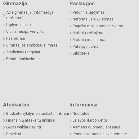
Gimnazija
Paslaugos
Apie gimnaziją (informacija
Vidurinis ugdymas
ruošiama)
Neformalusis švietimas
Ugdymo aplinka
Pagalba mokiniams ir tėvams
Vizija, misija, vertybės
Mokinių vežiojimas
Pasiekimai
Mokinių maitinimas
Gimnazijos simboliai. Himnas
Patalpų nuoma
Tradiciniai renginiai
Biblioteka
Bendradarbiavimas
Ataskaitos
Informacija
Biudžeto vykdymo ataskaitų rinkiniai
Nuorodos
Finansinių ataskaitų rinkiniai
Laisvos darbo vietos
Lėšos veiklai viešinti
Asmens duomenų apsauga
Projektai
Konsultavimasis su visuomene