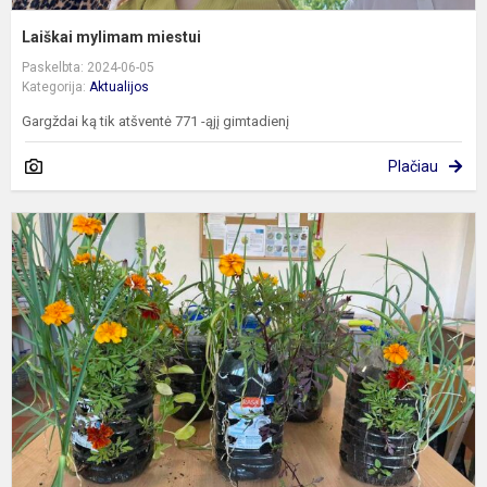
Laiškai mylimam miestui
Paskelbta: 2024-06-05
Kategorija:
Aktualijos
Gargždai ką tik atšventė 771 -ąjį gimtadienį
Plačiau
N
p
p
b
p