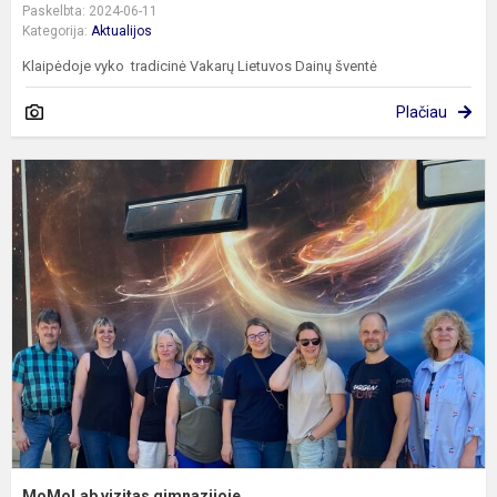
Paskelbta: 2024-06-11
Kategorija:
Aktualijos
Klaipėdoje vyko tradicinė Vakarų Lietuvos Dainų šventė
Plačiau
M
v
g
MoMoLab vizitas gimnazijoje