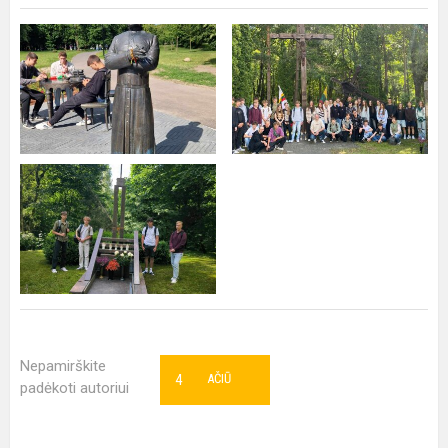
Nepamirškite
4
AČIŪ
padėkoti autoriui