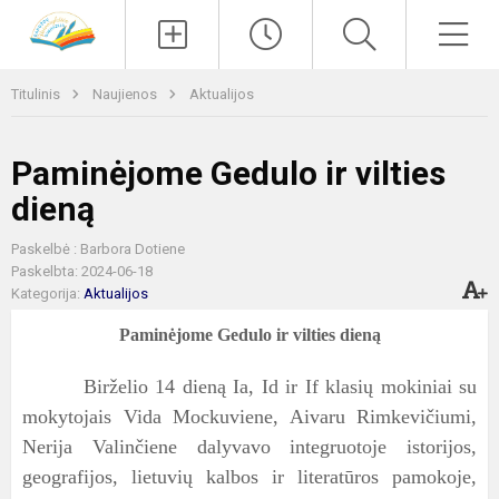
Paieška
Men
Titulinis
Naujienos
Aktualijos
Paminėjome Gedulo ir vilties
dieną
Paskelbė : Barbora Dotiene
Paskelbta: 2024-06-18
Kategorija:
Aktualijos
Paminėjome Gedulo ir vilties dieną
Birželio 14 dieną Ia, Id ir If klasių mokiniai su
mokytojais Vida Mockuviene, Aivaru Rimkevičiumi,
Nerija Valinčiene dalyvavo integruotoje istorijos,
geografijos, lietuvių kalbos ir literatūros pamokoje,