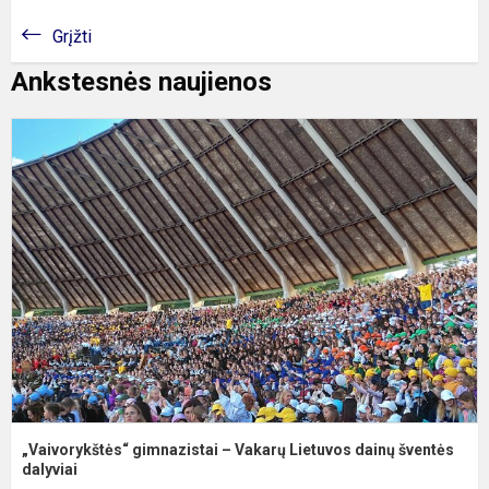
Grįžti
Ankstesnės naujienos
„
g
–
V
L
d
š
„Vaivorykštės“ gimnazistai – Vakarų Lietuvos dainų šventės
dalyviai