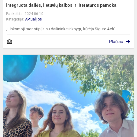
Integruota dailės, lietuvių kalbos ir literatūros pamoka
Paskelbta: 2024-06-10
Kategorija:
Aktualijos
„Linksmoji monotipija su dailininke ir knygų kūrėja Sigute Ach“
Plačiau
L
m
m