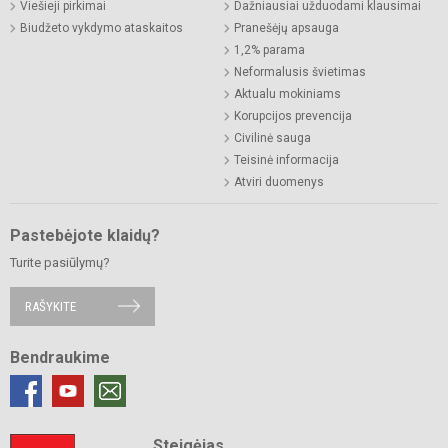
Viešieji pirkimai
Dažniausiai užduodami klausimai
Biudžeto vykdymo ataskaitos
Pranešėjų apsauga
1,2% parama
Neformalusis švietimas
Aktualu mokiniams
Korupcijos prevencija
Civilinė sauga
Teisinė informacija
Atviri duomenys
Pastebėjote klaidų?
Turite pasiūlymų?
RAŠYKITE
Bendraukime
Steigėjas