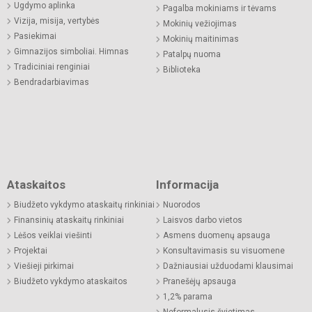
Ugdymo aplinka
Pagalba mokiniams ir tėvams
Vizija, misija, vertybės
Mokinių vežiojimas
Pasiekimai
Mokinių maitinimas
Gimnazijos simboliai. Himnas
Patalpų nuoma
Tradiciniai renginiai
Biblioteka
Bendradarbiavimas
Ataskaitos
Informacija
Biudžeto vykdymo ataskaitų rinkiniai
Nuorodos
Finansinių ataskaitų rinkiniai
Laisvos darbo vietos
Lėšos veiklai viešinti
Asmens duomenų apsauga
Projektai
Konsultavimasis su visuomene
Viešieji pirkimai
Dažniausiai užduodami klausimai
Biudžeto vykdymo ataskaitos
Pranešėjų apsauga
1,2% parama