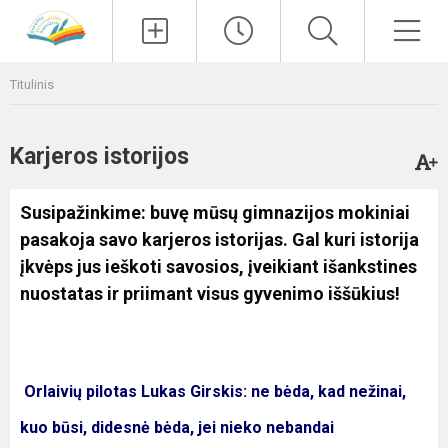
Paieška
Men
Titulinis
Karjeros istorijos
Susipažinkime: buvę mūsų gimnazijos mokiniai
pasakoja savo karjeros istorijas. Gal kuri istorija
įkvėps jus ieškoti savosios, įveikiant išankstines
nuostatas ir priimant visus gyvenimo iššūkius!
Orlaivių pilotas Lukas Girskis: ne bėda, kad nežinai,
kuo būsi, didesnė bėda, jei nieko nebandai