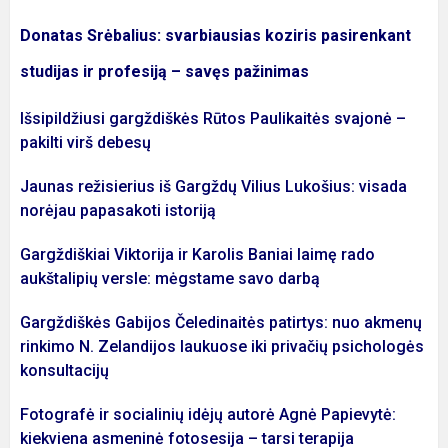
Donatas Srėbalius: svarbiausias koziris pasirenkant
studijas ir profesiją – savęs pažinimas
Išsipildžiusi gargždiškės Rūtos Paulikaitės svajonė –
pakilti virš debesų
Jaunas režisierius iš Gargždų Vilius Lukošius: visada
norėjau papasakoti istoriją
Gargždiškiai Viktorija ir Karolis Baniai laimę rado
aukštalipių versle: mėgstame savo darbą
Gargždiškės Gabijos Čeledinaitės patirtys: nuo akmenų
rinkimo N. Zelandijos laukuose iki privačių psichologės
konsultacijų
Fotografė ir socialinių idėjų autorė Agnė Papievytė:
kiekviena asmeninė fotosesija – tarsi terapija