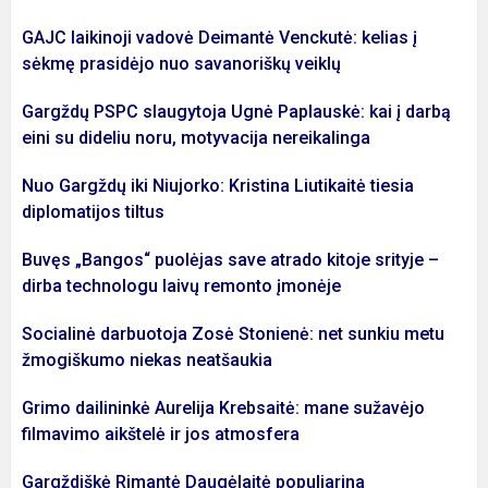
GAJC laikinoji vadovė Deimantė Venckutė: kelias į
sėkmę prasidėjo nuo savanoriškų veiklų
Gargždų PSPC slaugytoja Ugnė Paplauskė: kai į darbą
eini su dideliu noru, motyvacija nereikalinga
Nuo Gargždų iki Niujorko: Kristina Liutikaitė tiesia
diplomatijos tiltus
Buvęs „Bangos“ puolėjas save atrado kitoje srityje –
dirba technologu laivų remonto įmonėje
Socialinė darbuotoja Zosė Stonienė: net sunkiu metu
žmogiškumo niekas neatšaukia
Grimo dailininkė Aurelija Krebsaitė: mane sužavėjo
filmavimo aikštelė ir jos atmosfera
Gargždiškė Rimantė Daugėlaitė populiarina