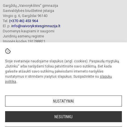
Gargždų „Vaivorykštės“ gimnazija
Savivaldybės biudžetinė įstaiga
Vingio g. 6, Gargždai 96140
Tel.
(+370 46) 453 964
El. p.
info@vaivorykstesgimnazija.lt
Duomenys kaupiami ir saugomi
Juridinių asmenų registre
Įmonės kodas 191788821
Šioje svetainėje naudojame slapukus (angl. cookies). Paspaudę mygtuką
© 2022. Gargždų „Vaivorykštės“ gimnazija. Visos teisės saugomos.
Kopijuoti turinį be raštiško gimnazijos sutikimo griežtai draudžiama.
„Sutinku“ arba naršydami toliau patvirtinsite savo sutikimą. Bet kada
galėsite atšaukti savo sutikimą pakeisdami interneto naršyklės
Prieinamumo paraiška
Slapukų valdymas
nustatymus ir ištrindami įrašytus slapukus. Susipažinkite su
slapukų
politika
.
Sumanus būdas atnaujinti
mokyklos interneto
svetainę
NUSTATYMAI
NESUTINKU