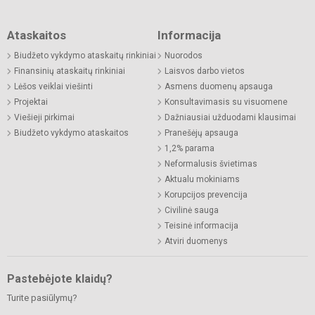
Ataskaitos
Informacija
Biudžeto vykdymo ataskaitų rinkiniai
Nuorodos
Finansinių ataskaitų rinkiniai
Laisvos darbo vietos
Lėšos veiklai viešinti
Asmens duomenų apsauga
Projektai
Konsultavimasis su visuomene
Viešieji pirkimai
Dažniausiai užduodami klausimai
Biudžeto vykdymo ataskaitos
Pranešėjų apsauga
1,2% parama
Neformalusis švietimas
Aktualu mokiniams
Korupcijos prevencija
Civilinė sauga
Teisinė informacija
Atviri duomenys
Pastebėjote klaidų?
Turite pasiūlymų?