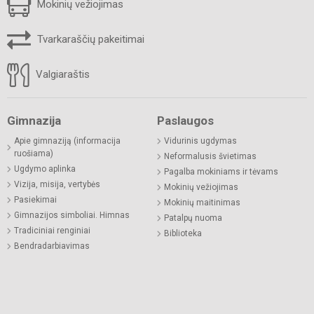
Mokinių vežiojimas
Tvarkaraščių pakeitimai
Valgiaraštis
Gimnazija
Paslaugos
Apie gimnaziją (informacija
Vidurinis ugdymas
ruošiama)
Neformalusis švietimas
Ugdymo aplinka
Pagalba mokiniams ir tėvams
Vizija, misija, vertybės
Mokinių vežiojimas
Pasiekimai
Mokinių maitinimas
Gimnazijos simboliai. Himnas
Patalpų nuoma
Tradiciniai renginiai
Biblioteka
Bendradarbiavimas