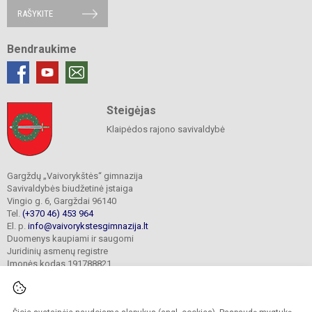
RAŠYKITE
Bendraukime
Steigėjas
Klaipėdos rajono savivaldybė
Gargždų „Vaivorykštės“ gimnazija
Savivaldybės biudžetinė įstaiga
Vingio g. 6, Gargždai 96140
Tel.
(+370 46) 453 964
El. p.
info@vaivorykstesgimnazija.lt
Duomenys kaupiami ir saugomi
Juridinių asmenų registre
Įmonės kodas 191788821