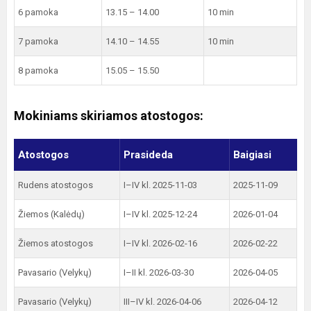
6 pamoka
13.15 – 14.00
10 min
7 pamoka
14.10 – 14.55
10 min
8 pamoka
15.05 – 15.50
Mokiniams skiriamos atostogos:
Atostogos
Prasideda
Baigiasi
Rudens atostogos
I–IV kl. 2025-11-03
2025-11-09
Žiemos (Kalėdų)
I–IV kl. 2025-12-24
2026-01-04
Žiemos atostogos
I–IV kl. 2026-02-16
2026-02-22
Pavasario (Velykų)
I–II kl. 2026-03-30
2026-04-05
Pavasario (Velykų)
III–IV kl. 2026-04-06
2026-04-12