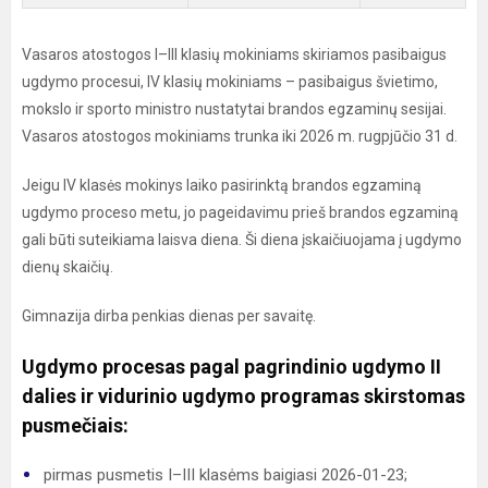
Vasaros atostogos I–III klasių mokiniams skiriamos pasibaigus
ugdymo procesui, IV klasių mokiniams – pasibaigus švietimo,
mokslo ir sporto ministro nustatytai brandos egzaminų sesijai.
Vasaros atostogos mokiniams trunka iki 2026 m. rugpjūčio 31 d.
Jeigu IV klasės mokinys laiko pasirinktą brandos egzaminą
ugdymo proceso metu, jo pageidavimu prieš brandos egzaminą
gali būti suteikiama laisva diena. Ši diena įskaičiuojama į ugdymo
dienų skaičių.
Gimnazija dirba penkias dienas per savaitę.
Ugdymo procesas pagal pagrindinio ugdymo II
dalies ir vidurinio ugdymo programas skirstomas
pusmečiais:
pirmas pusmetis I–III klasėms baigiasi 2026-01-23;