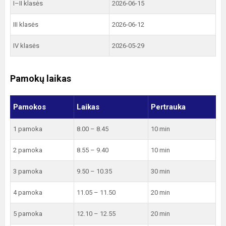
I–II klasės
2026-06-15
III klasės
2026-06-12
IV klasės
2026-05-29
Pamokų laikas
Pamokos
Laikas
Pertrauka
1 pamoka
8.00 – 8.45
10 min
2 pamoka
8.55 – 9.40
10 min
3 pamoka
9.50 – 10.35
30 min
4 pamoka
11.05 – 11.50
20 min
5 pamoka
12.10 – 12.55
20 min