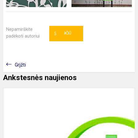
Nepamirškite
5
AČIŪ
padėkoti autoriui
Grįžti
Ankstesnės naujienos
II
k
m
ir
j
t
s