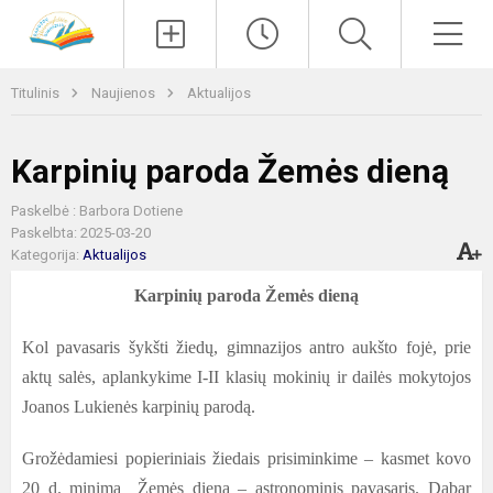
Paieška
Men
Titulinis
Naujienos
Aktualijos
Karpinių paroda Žemės dieną
Paskelbė : Barbora Dotiene
Paskelbta: 2025-03-20
Kategorija:
Aktualijos
Karpinių paroda Žemės dieną
Kol pavasaris šykšti žiedų, gimnazijos antro aukšto fojė, prie
aktų salės, aplankykime I-II klasių mokinių ir dailės mokytojos
Joanos Lukienės karpinių parodą.
Grožėdamiesi popieriniais žiedais prisiminkime – kasmet kovo
20 d. minima Žemės diena – astronominis pavasaris. Dabar