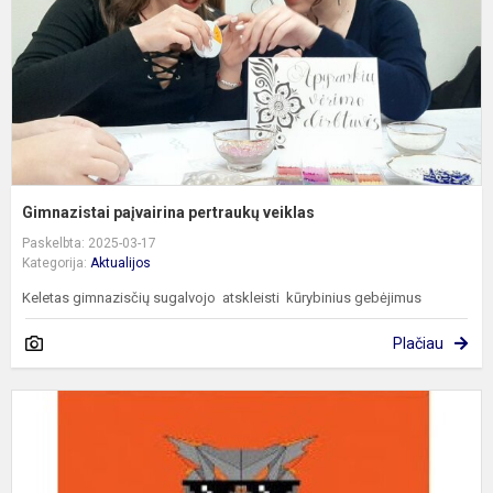
Gimnazistai paįvairina pertraukų veiklas
Paskelbta: 2025-03-17
Kategorija:
Aktualijos
Keletas gimnazisčių sugalvojo atskleisti kūrybinius gebėjimus
Plačiau
P
p
„