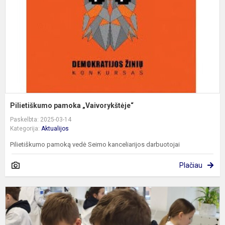
Pilietiškumo pamoka „Vaivorykštėje“
Paskelbta: 2025-03-14
Kategorija:
Aktualijos
Pilietiškumo pamoką vedė Seimo kanceliarijos darbuotojai
Plačiau
G
m
l