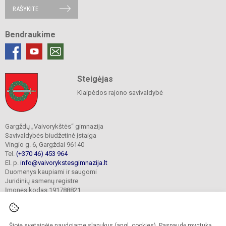
RAŠYKITE
Bendraukime
Steigėjas
Klaipėdos rajono savivaldybė
Gargždų „Vaivorykštės“ gimnazija
Savivaldybės biudžetinė įstaiga
Vingio g. 6, Gargždai 96140
Tel.
(+370 46) 453 964
El. p.
info@vaivorykstesgimnazija.lt
Duomenys kaupiami ir saugomi
Juridinių asmenų registre
Įmonės kodas 191788821
Šioje svetainėje naudojame slapukus (angl. cookies). Paspaudę mygtuką
© 2022. Gargždų „Vaivorykštės“ gimnazija. Visos teisės saugomos.