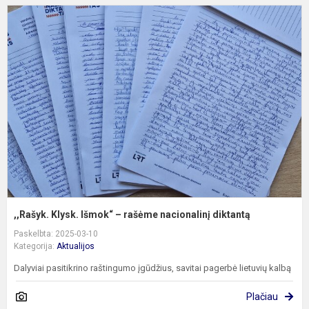
,
K
I
–
r
n
d
,,Rašyk. Klysk. Išmok“ – rašėme nacionalinį diktantą
Paskelbta: 2025-03-10
Kategorija:
Aktualijos
Dalyviai pasitikrino raštingumo įgūdžius, savitai pagerbė lietuvių kalbą
Plačiau