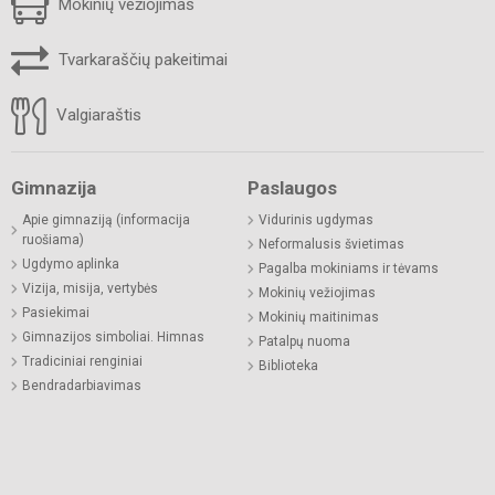
Mokinių vežiojimas
Tvarkaraščių pakeitimai
Valgiaraštis
Gimnazija
Paslaugos
Apie gimnaziją (informacija
Vidurinis ugdymas
ruošiama)
Neformalusis švietimas
Ugdymo aplinka
Pagalba mokiniams ir tėvams
Vizija, misija, vertybės
Mokinių vežiojimas
Pasiekimai
Mokinių maitinimas
Gimnazijos simboliai. Himnas
Patalpų nuoma
Tradiciniai renginiai
Biblioteka
Bendradarbiavimas