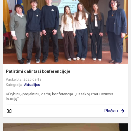
Patirtimi dalintasi konferencijoje
Paskelbta: 2025-03-13
Kategorija:
Aktualijos
Kūrybinių-projektinių darbų konferencija „Pasakoju tau Lietuvos
istoriją“
Plačiau
„