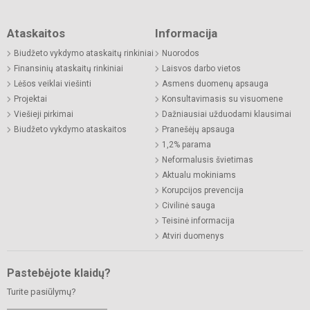
Ataskaitos
Informacija
Biudžeto vykdymo ataskaitų rinkiniai
Nuorodos
Finansinių ataskaitų rinkiniai
Laisvos darbo vietos
Lėšos veiklai viešinti
Asmens duomenų apsauga
Projektai
Konsultavimasis su visuomene
Viešieji pirkimai
Dažniausiai užduodami klausimai
Biudžeto vykdymo ataskaitos
Pranešėjų apsauga
1,2% parama
Neformalusis švietimas
Aktualu mokiniams
Korupcijos prevencija
Civilinė sauga
Teisinė informacija
Atviri duomenys
Pastebėjote klaidų?
Turite pasiūlymų?