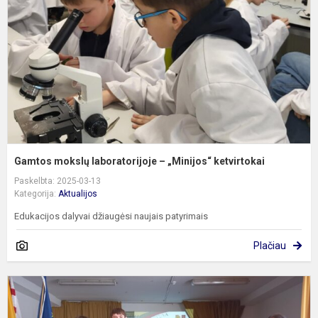
–
„
k
Gamtos mokslų laboratorijoje – „Minijos“ ketvirtokai
Paskelbta: 2025-03-13
Kategorija:
Aktualijos
Edukacijos dalyvai džiaugėsi naujais patyrimais
Plačiau
P
d
k