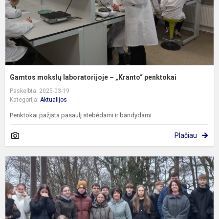
Gamtos mokslų laboratorijoje – „Kranto“ penktokai
Paskelbta: 2025-03-19
Kategorija:
Aktualijos
Penktokai pažįsta pasaulį stebėdami ir bandydami
Plačiau
N
i
p
k
1