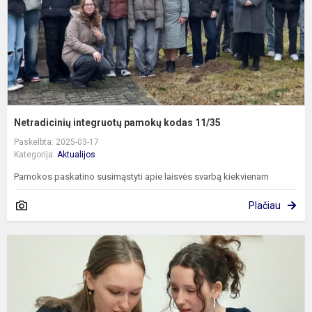
Netradicinių integruotų pamokų kodas 11/35
Paskelbta: 2025-03-17
Kategorija:
Aktualijos
Pamokos paskatino susimąstyti apie laisvės svarbą kiekvienam
Plačiau
G
p
p
v