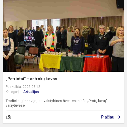
–
a
k
„Patriotai“ – antrokų kovos
Paskelbta: 2025-03-12
Kategorija:
Aktualijos
Tradicija gimnazijoje – valstybines šventes minėti „Protų kovų”
varžytuvėse
Plačiau