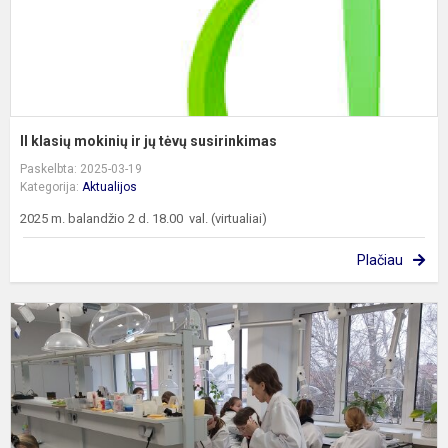
II klasių mokinių ir jų tėvų susirinkimas
Paskelbta: 2025-03-19
Kategorija:
Aktualijos
2025 m. balandžio 2 d. 18.00 val. (virtualiai)
Plačiau
G
m
l
–
„
p