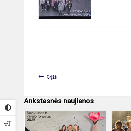
Grįžti
Ankstesnės naujienos
Gimnazistai
dalyvavo
„Savivaldos