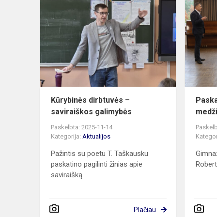
Kūrybinės
dirbtuvės
–
saviraiškos
galimybės
Kūrybinės dirbtuvės –
Paska
saviraiškos galimybės
medži
Paskelbta: 2025-11-14
Paskelb
Kategorija:
Aktualijos
Kategor
Pažintis su poetu T. Taškausku
Gimnaz
paskatino pagilinti žinias apie
Rober
saviraišką
Plačiau