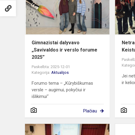
ir
verslo
forume
2025”
Gimnazistai dalyvavo
Netra
„Savivaldos ir verslo forume
Keist
2025”
Paskelb
Kategor
Paskelbta: 2025-12-01
Kategorija:
Aktualijos
Jei ne
ir keli
Forumo tema – „Kūrybiškumas
versle – augimui, pokyčiui ir
išlikimui“
Plačiau
Paskaitos
aktualiomis