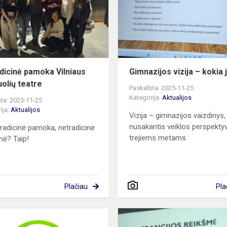
Keistuolių
teatre
dicinė pamoka Vilniaus
Gimnazijos vizija – kokia j
uolių teatre
Paskelbta: 2025-11-25
Kategorija:
Aktualijos
ta: 2025-11-25
ija:
Aktualijos
Vizija – gimnazijos vaizdinys,
nusakantis veiklos perspekty
tradicinė pamoka, netradicinė
trejiems metams
onė? Taip!
Plačiau
Pla
Gimnazijos
mokytojų