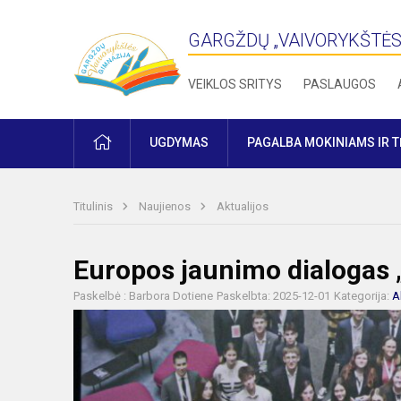
GARGŽDŲ „VAIVORYKŠTĖS
VEIKLOS SRITYS
PASLAUGOS
PRADŽIA
UGDYMAS
PAGALBA MOKINIAMS IR 
Titulinis
Naujienos
Aktualijos
Europos jaunimo dialogas 
Paskelbė : Barbora Dotiene
Paskelbta: 2025-12-01
Kategorija:
A