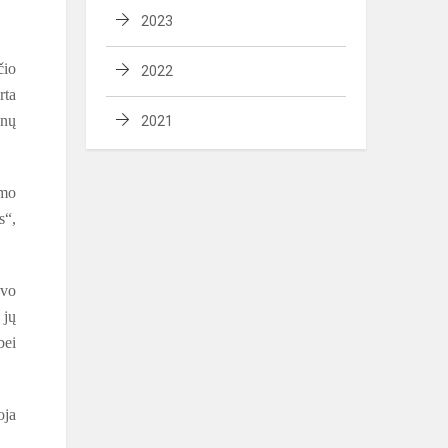
2023
čio
2022
rta
unų
2021
imo
s“,
avo
 jų
bei
oja