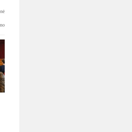
enė
ėno