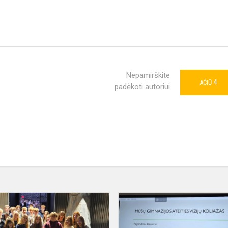
Nepamirškite
4
AČIŪ
padėkoti autoriui
Netradicinė
pamoka
Vilniaus