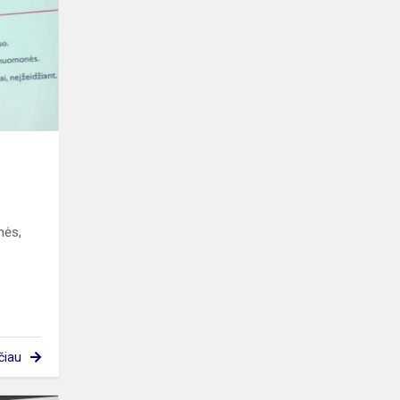
kitą
nės,
čiau