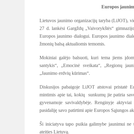
Europos jaunimo
Lietuvos jaunimo organizacijų taryba (LiJOT), vie
27 d. lankėsi Gargždų „Vaivorykštės“ gimnazijoj
Europos jaunimo dialogui. Europos jaunimo dialoga
žmonių balsą aktualiomis temomis.
Mokiniai galėjo balsuoti, kuri tema jiems įdom
santykis“, „Emocinė sveikata“, „Regionų jaun
„Jaunimo erdvių kūrimas“.
Diskusijos pabaigoje LiJOT atstovai pristatė E
mintimis apie tai, kokių sunkumų jie patiria sav
gyvenamoje savivaldybėje. Renginyje aktyviai 
pasidaliję savo patirtimi apie Europos Sąjungos akt
Ši iniciatyva tapo puikia galimybe jaunimui ne t
ateities Lietuvą.