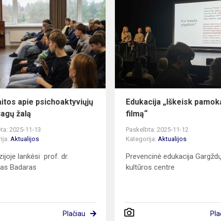
Paskaitos
apie
psichoaktyviųjų
medžiagų
žalą
itos apie psichoaktyviųjų
Edukacija „Iškeisk pamoką
agų žalą
filmą“
ta: 2025-11-13
Paskelbta: 2025-11-12
ija:
Aktualijos
Kategorija:
Aktualijos
ijoje lankėsi prof. dr.
Prevencinė edukacija Gargžd
tas Badaras
kultūros centre
Plačiau
Pla