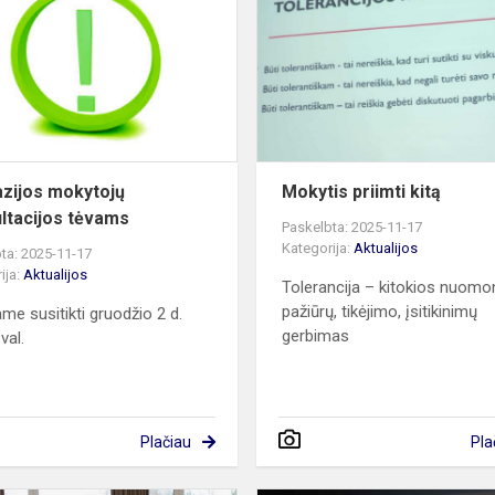
konsultacijos
tėvams
zijos mokytojų
Mokytis priimti kitą
ltacijos tėvams
Paskelbta: 2025-11-17
Kategorija:
Aktualijos
ta: 2025-11-17
ija:
Aktualijos
Tolerancija – kitokios nuomo
pažiūrų, tikėjimo, įsitikinimų
ame susitikti gruodžio 2 d.
gerbimas
val.
Plačiau
Pla