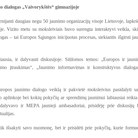
 dialogas „Vaivorykštės“ gimnazijoje
nijanti daugiau negu 50 jaunimo organizacijų visoje Lietuvoje, lapkri
e. Vizito metu su moksleiviais buvo surengta interaktyvi veikla, ski
s – tai Europos Sąjungos inicijuotas procesas, siekiantis išgirsti ja
iausia, ir dalyvauti diskusijoje. Siūlomos temos: „Europos ir jaun
imo įtraukimas“, „Jaunimo informavimas ir konstruktyvus dialoga
uropos jaunimo dialogo veiklą ir pakvietė moksleivius pasidalyti s
o aplinkoje bei kokių pokyčių ar sprendimų jaunimui labiausiai reikia
dalyvavo ir MEPA jaunieji ambasadoriai, prisidėję prie diskusijų 
ualijas.
ik išsakyti savo nuomonę, bet ir prisidėti prie pokyčių, kurie formu