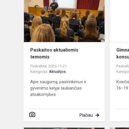
temomis
Paskaitos aktualiomis
Gimna
temomis
konsu
Paskelbta: 2025-11-21
Paskelb
Kategorija:
Aktualijos
Kategor
Apie saugumą, pasirinkimus ir
Kvieči
gyvenimo kelyje laukiančias
16–19 
atsakomybes
Plačiau