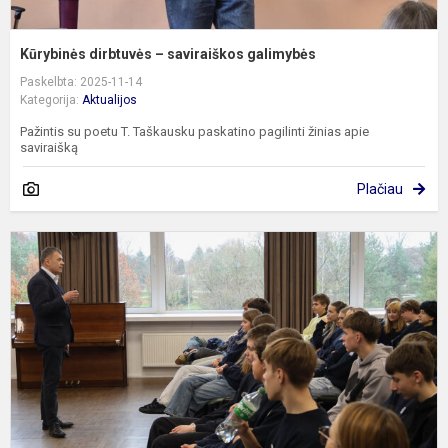
Kūrybinės dirbtuvės – saviraiškos galimybės
Paskelbta: 2025-11-14
Kategorija:
Aktualijos
Pažintis su poetu T. Taškausku paskatino pagilinti žinias apie
saviraišką
Plačiau
P
a
p
m
ž