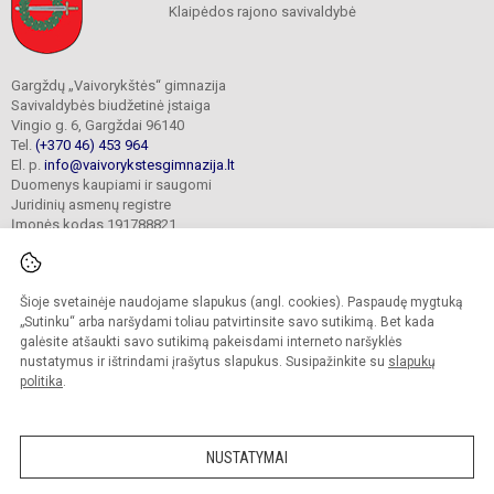
Klaipėdos rajono savivaldybė
Gargždų „Vaivorykštės“ gimnazija
Savivaldybės biudžetinė įstaiga
Vingio g. 6, Gargždai 96140
Tel.
(+370 46) 453 964
El. p.
info@vaivorykstesgimnazija.lt
Duomenys kaupiami ir saugomi
Juridinių asmenų registre
Įmonės kodas 191788821
Šioje svetainėje naudojame slapukus (angl. cookies). Paspaudę mygtuką
© 2022. Gargždų „Vaivorykštės“ gimnazija. Visos teisės saugomos.
Kopijuoti turinį be raštiško gimnazijos sutikimo griežtai draudžiama.
„Sutinku“ arba naršydami toliau patvirtinsite savo sutikimą. Bet kada
galėsite atšaukti savo sutikimą pakeisdami interneto naršyklės
Prieinamumo paraiška
Slapukų valdymas
nustatymus ir ištrindami įrašytus slapukus. Susipažinkite su
slapukų
politika
.
Sumanus būdas atnaujinti
mokyklos interneto
svetainę
NUSTATYMAI