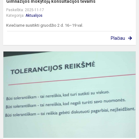
Gimnazijos mokytojų konsultacijos tėvams
Paskelbta: 2025-11-17
Kategorija:
Aktualijos
Kviečiame susitikti gruodžio 2 d. 16–19 val.
Plačiau
M
p
k