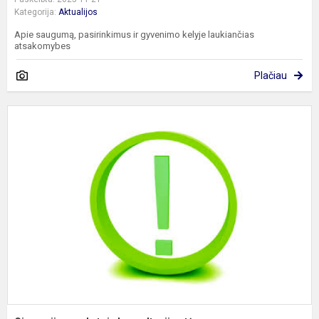
Kategorija:
Aktualijos
Apie saugumą, pasirinkimus ir gyvenimo kelyje laukiančias
atsakomybes
Plačiau
G
m
k
t