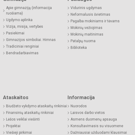
Apie gimnaziją (informacija
Vidurinis ugdymas
ruošiama)
Neformalusis švietimas
Ugdymo aplinka
Pagalba mokiniams ir tėvams
Vizija, misija, vertybės
Mokinių vežiojimas
Pasiekimai
Mokinių maitinimas
Gimnazijos simboliai. Himnas
Patalpų nuoma
Tradiciniai renginiai
Biblioteka
Bendradarbiavimas
Ataskaitos
Informacija
Biudžeto vykdymo ataskaitų rinkiniai
Nuorodos
Finansinių ataskaitų rinkiniai
Laisvos darbo vietos
Lėšos veiklai viešinti
Asmens duomenų apsauga
Projektai
Konsultavimasis su visuomene
Viešieji pirkimai
Dažniausiai užduodami klausimai