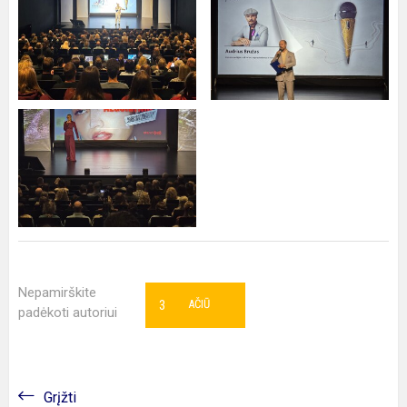
Nepamirškite
3
AČIŪ
padėkoti autoriui
Grįžti