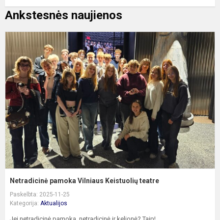
Ankstesnės naujienos
N
p
V
K
t
Netradicinė pamoka Vilniaus Keistuolių teatre
Paskelbta: 2025-11-25
Kategorija:
Aktualijos
Jei netradicinė pamoka, netradicinė ir kelionė? Taip!