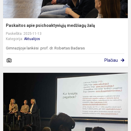
Paskaitos apie psichoaktyviųjų medžiagų žalą
Paskelbta: 2025-11-13
Kategorija:
Aktualijos
Gimnazijoje lankėsi prof. dr. Robertas Badaras
Plačiau
E
„
p
į
f