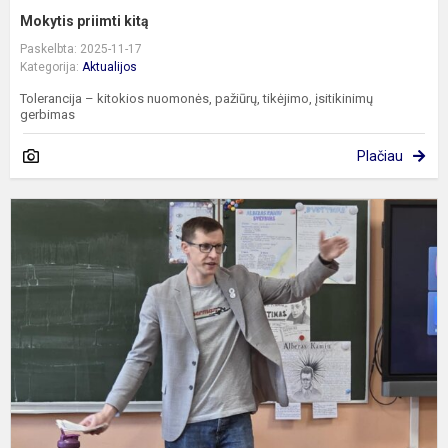
Mokytis priimti kitą
Paskelbta: 2025-11-17
Kategorija:
Aktualijos
Tolerancija – kitokios nuomonės, pažiūrų, tikėjimo, įsitikinimų
gerbimas
Plačiau
K
d
–
s
g