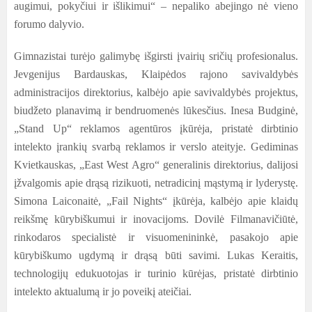
augimui, pokyčiui ir išlikimui“ – nepaliko abejingo nė vieno
forumo dalyvio.
Gimnazistai turėjo galimybę išgirsti įvairių sričių profesionalus.
Jevgenijus Bardauskas, Klaipėdos rajono savivaldybės
administracijos direktorius, kalbėjo apie savivaldybės projektus,
biudžeto planavimą ir bendruomenės lūkesčius. Inesa Budginė,
„Stand Up“ reklamos agentūros įkūrėja, pristatė dirbtinio
intelekto įrankių svarbą reklamos ir verslo ateityje. Gediminas
Kvietkauskas, „East West Agro“ generalinis direktorius, dalijosi
įžvalgomis apie drąsą rizikuoti, netradicinį mąstymą ir lyderystę.
Simona Laiconaitė, „Fail Nights“ įkūrėja, kalbėjo apie klaidų
reikšmę kūrybiškumui ir inovacijoms. Dovilė Filmanavičiūtė,
rinkodaros specialistė ir visuomenininkė, pasakojo apie
kūrybiškumo ugdymą ir drąsą būti savimi. Lukas Keraitis,
technologijų edukuotojas ir turinio kūrėjas, pristatė dirbtinio
intelekto aktualumą ir jo poveikį ateičiai.