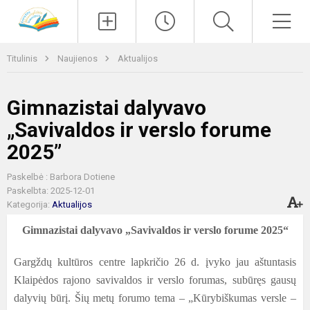
Paieška
Men
Titulinis
Naujienos
Aktualijos
Gimnazistai dalyvavo
„Savivaldos ir verslo forume
2025”
Paskelbė : Barbora Dotiene
Paskelbta: 2025-12-01
Kategorija:
Aktualijos
Gimnazistai dalyvavo „Savivaldos ir verslo forume 2025“
Gargždų kultūros centre lapkričio 26 d. įvyko jau aštuntasis
Klaipėdos rajono savivaldos ir verslo forumas, subūręs gausų
dalyvių būrį. Šių metų forumo tema – „Kūrybiškumas versle –