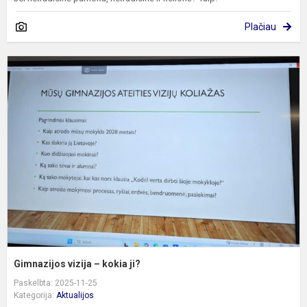
Plačiau
G
v
–
k
ji
Gimnazijos vizija – kokia ji?
Paskelbta: 2025-11-25
Kategorija:
Aktualijos