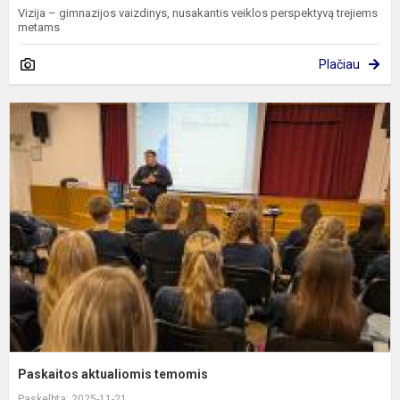
Vizija – gimnazijos vaizdinys, nusakantis veiklos perspektyvą trejiems
metams
Plačiau
P
a
t
Paskaitos aktualiomis temomis
Paskelbta: 2025-11-21