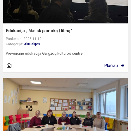
Edukacija „Iškeisk pamoką į filmą“
Paskelbta: 2025-11-12
Kategorija:
Aktualijos
Prevencinė edukacija Gargždų kultūros centre
Plačiau
M
p
r
ir
d
k