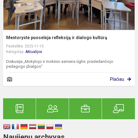
Mentorystė puoselėja refleksiją ir dialogo kultūrą
Paskelbta: 2025-11-10
Kategorija:
Aktualijos
Diskusija „Mokytojo ir mokinio asmens ūgtis: pradedančiojo
pedagogo įžvalgos“
Plačiau
Naujienų archyvas