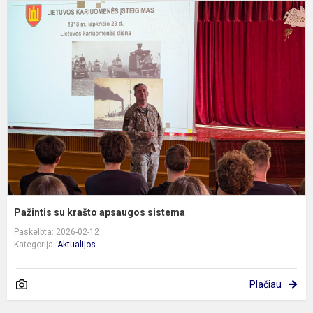
P
s
k
a
s
Pažintis su krašto apsaugos sistema
Paskelbta: 2026-02-12
Kategorija:
Aktualijos
Plačiau