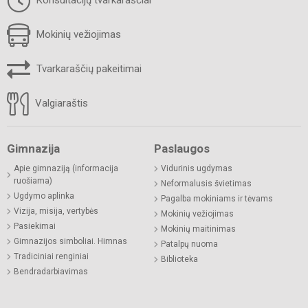
Mokinių vežiojimas
Tvarkaraščių pakeitimai
Valgiaraštis
Gimnazija
Paslaugos
Apie gimnaziją (informacija
Vidurinis ugdymas
ruošiama)
Neformalusis švietimas
Ugdymo aplinka
Pagalba mokiniams ir tėvams
Vizija, misija, vertybės
Mokinių vežiojimas
Pasiekimai
Mokinių maitinimas
Gimnazijos simboliai. Himnas
Patalpų nuoma
Tradiciniai renginiai
Biblioteka
Bendradarbiavimas