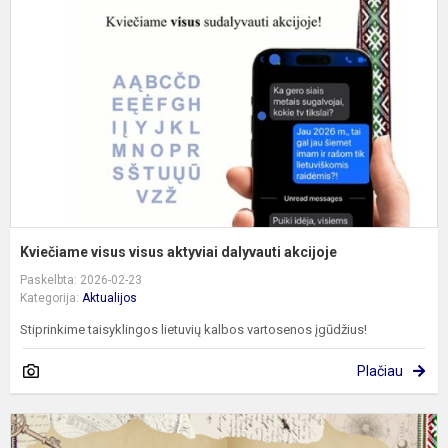
v
a
d
a
Kviečiame visus visus aktyviai dalyvauti akcijoje
Paskelbta: 2026-02-23
Kategorija:
Aktualijos
Stiprinkime taisyklingos lietuvių kalbos vartosenos įgūdžius!
Plačiau
L
k