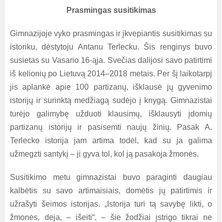
Prasmingas susitikimas
Gimnazijoje vyko prasmingas ir įkvepiantis susitikimas su
istoriku, dėstytoju Antanu Terlecku. Šis renginys buvo
susietas su Vasario 16-ąja. Svečias dalijosi savo patirtimi
iš kelionių po Lietuvą 2014–2018 metais. Per šį laikotarpį
jis aplankė apie 100 partizanų, išklausė jų gyvenimo
istorijų ir surinktą medžiagą sudėjo į knygą. Gimnazistai
turėjo galimybę užduoti klausimų, išklausyti įdomių
partizanų istorijų ir pasisemti naujų žinių. Pasak A.
Terlecko istorija jam artima todėl, kad su ja galima
užmegzti santykį – ji gyva tol, kol ją pasakoja žmonės.
Susitikimo metu gimnazistai buvo paraginti daugiau
kalbėtis su savo artimaisiais, domėtis jų patirtimis ir
užrašyti šeimos istorijas. „Istorija turi tą savybę likti, o
žmonės, deja, – išeiti“, – šie žodžiai įstrigo tikrai ne