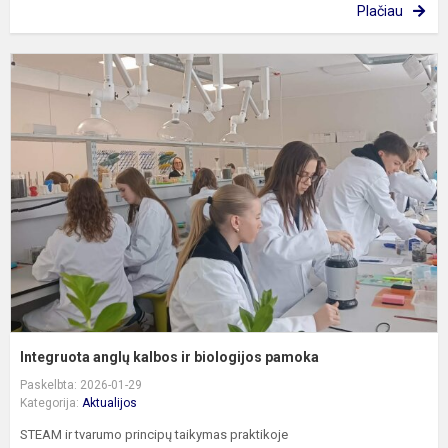
Plačiau
I
a
k
ir
b
p
Integruota anglų kalbos ir biologijos pamoka
Paskelbta: 2026-01-29
Kategorija:
Aktualijos
STEAM ir tvarumo principų taikymas praktikoje