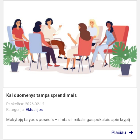
K
d
t
s
Kai duomenys tampa sprendimais
Paskelbta: 2026-02-12
Kategorija:
Aktualijos
Mokytojų tarybos posėdis – rimtas ir reikalingas pokalbis apie kryptį
Plačiau