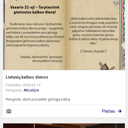
d
Lietuvių kalbos dienos
Paskelbta: 2026-02-19
Kategorija:
Aktualijos
Renginiai, skirti puoselėti gimtąją kalbą
Plačiau
I