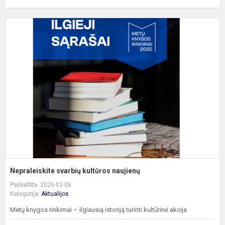
N
s
k
n
Nepraleiskite svarbių kultūros naujienų
Paskelbta: 2026-02-06
Kategorija:
Aktualijos
Metų knygos rinkimai – ilgiausią istoriją turinti kultūrinė akcija