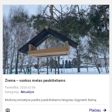
Ž
–
s
m
p
Žiema – sunkus metas paukšteliams
Paskelbta: 2026-02-06
Kategorija:
Aktualijos
Mokinių iniciatyva padės paukšteliams lengviau išgyventi žiemą
Plačiau