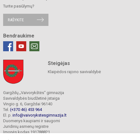
Turite pasiūlymų?
RAŠYKITE
Bendraukime
Steigėjas
Klaipėdos rajono savivaldybė
Gargždų „Vaivorykštės“ gimnazija
Savivaldybės biudžetinė įstaiga
Vingio g. 6, Gargždai 96140
Tel.
(+370 46) 453 964
El. p.
info@vaivorykstesgimnazija.lt
Duomenys kaupiami ir saugomi
Juridinių asmenų registre
Įmonės kodas 191788821