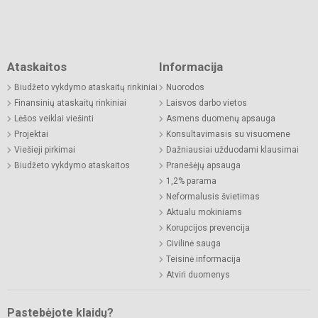
Ataskaitos
Informacija
Biudžeto vykdymo ataskaitų rinkiniai
Nuorodos
Finansinių ataskaitų rinkiniai
Laisvos darbo vietos
Lėšos veiklai viešinti
Asmens duomenų apsauga
Projektai
Konsultavimasis su visuomene
Viešieji pirkimai
Dažniausiai užduodami klausimai
Biudžeto vykdymo ataskaitos
Pranešėjų apsauga
1,2% parama
Neformalusis švietimas
Aktualu mokiniams
Korupcijos prevencija
Civilinė sauga
Teisinė informacija
Atviri duomenys
Pastebėjote klaidų?