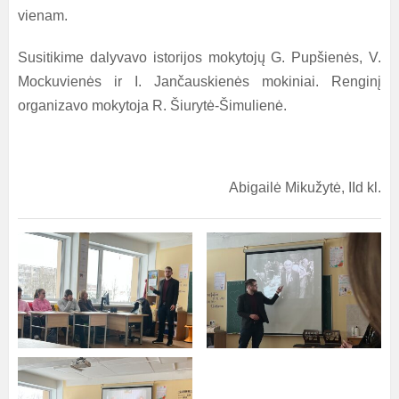
vienam.
Susitikime dalyvavo istorijos mokytojų G. Pupšienės, V.
Mockuvienės ir I. Jančauskienės mokiniai. Renginį
organizavo mokytoja R. Šiurytė-Šimulienė.
Abigailė Mikužytė, IId kl.