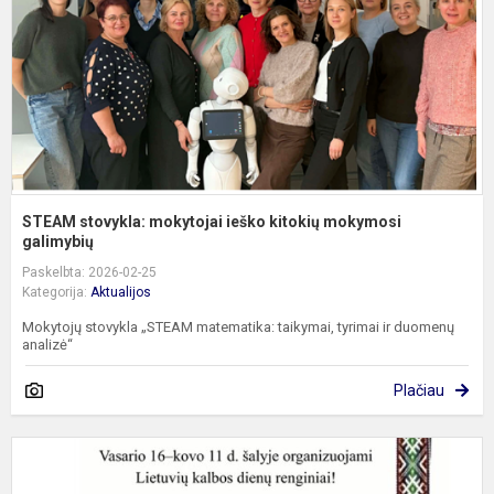
k
m
g
STEAM stovykla: mokytojai ieško kitokių mokymosi
galimybių
Paskelbta: 2026-02-25
Kategorija:
Aktualijos
Mokytojų stovykla „STEAM matematika: taikymai, tyrimai ir duomenų
analizė“
Plačiau
K
v