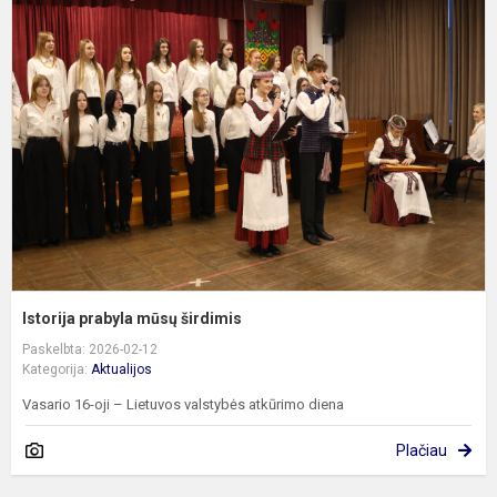
p
m
š
Istorija prabyla mūsų širdimis
Paskelbta: 2026-02-12
Kategorija:
Aktualijos
Vasario 16-oji – Lietuvos valstybės atkūrimo diena
Plačiau