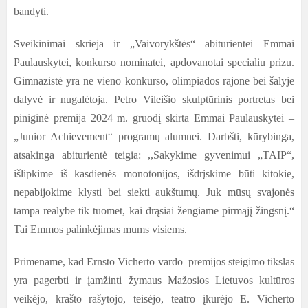
bandyti.
Sveikinimai skrieja ir „Vaivorykštės“ abiturientei Emmai
Paulauskytei, konkurso nominatei, apdovanotai specialiu prizu.
Gimnazistė yra ne vieno konkurso, olimpiados rajone bei šalyje
dalyvė ir nugalėtoja. Petro Vileišio skulptūrinis portretas bei
piniginė premija 2024 m. gruodį skirta Emmai Paulauskytei –
„Junior Achievement“ programų alumnei.
Darbšti, kūrybinga,
atsakinga abiturientė teigia: ,,Sakykime gyvenimui „TAIP“,
išlipkime iš kasdienės monotonijos, išdrįskime būti kitokie,
nepabijokime klysti bei siekti aukštumų. Juk mūsų svajonės
tampa realybe tik tuomet, kai drąsiai žengiame pirmąjį žingsnį.“
Tai Emmos palinkėjimas mums visiems.
Primename, kad Ernsto Vicherto vardo premijos steigimo tikslas
yra pagerbti ir įamžinti žymaus Mažosios Lietuvos kultūros
veikėjo, krašto rašytojo, teisėjo, teatro įkūrėjo E. Vicherto