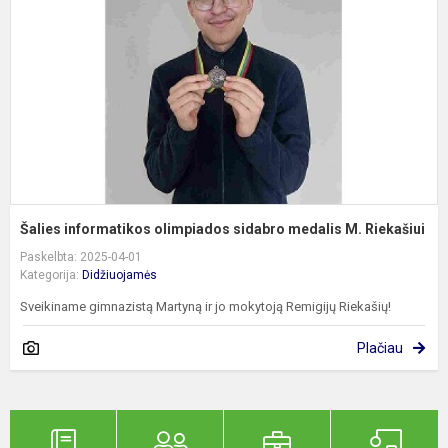
s
m
M
R
Šalies informatikos olimpiados sidabro medalis M. Riekašiui
Paskelbta: 2025-04-01
Kategorija:
Didžiuojamės
Sveikiname gimnazistą Martyną ir jo mokytoją Remigijų Riekašių!
Plačiau