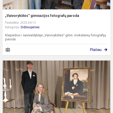
„Vaivorykštės“ gimnazijos fotografų paroda
Paskelbta: 2025-04-13
Kategorija:
Didžiuojamės
Klaipėdos r. savivaldybėje „Vaivorykštės“ gimn. moksleivių fotografijų
paroda
Plačiau
M
s
k