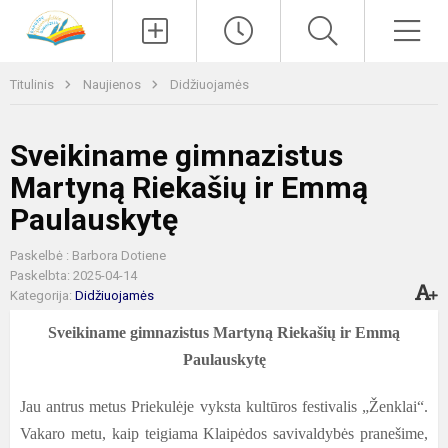
Paieška
Men
Titulinis
Naujienos
Didžiuojamės
Sveikiname gimnazistus
Martyną Riekašių ir Emmą
Paulauskytę
Paskelbė : Barbora Dotiene
Paskelbta: 2025-04-14
Kategorija:
Didžiuojamės
Sveikiname gimnazistus Martyną Riekašių ir Emmą
Paulauskytę
Jau antrus metus Priekulėje vyksta kultūros festivalis „Ženklai“.
Vakaro metu, kaip teigiama Klaipėdos savivaldybės pranešime,