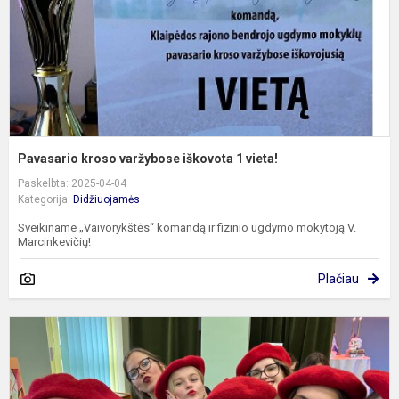
v
Pavasario kroso varžybose iškovota 1 vieta!
Paskelbta: 2025-04-04
Kategorija:
Didžiuojamės
Sveikiname „Vaivorykštės“ komandą ir fizinio ugdymo mokytoją V.
Marcinkevičių!
Plačiau
T
p
į
–