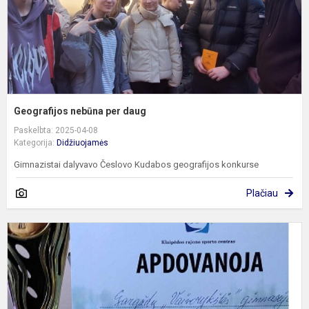
Geografijos nebūna per daug
Paskelbta: 2025-04-08
Kategorija:
Didžiuojamės
Gimnazistai dalyvavo Česlovo Kudabos geografijos konkurse
Plačiau
P
k
v
i
1