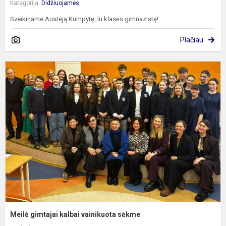
Kategorija:
Didžiuojamės
Sveikiname Austėją Kumpytę, Iu klasės gimnazistę!
Plačiau
M
g
k
v
s
Meilė gimtajai kalbai vainikuota sėkme