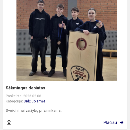
S
d
Sėkmingas debiutas
Paskelbta: 2026-02-06
Kategorija:
Didžiuojamės
Sveikinimai varžybų prizininkams!
Plačiau