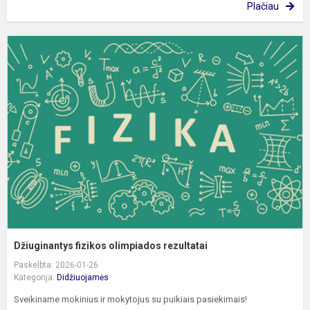
Plačiau
D
f
o
r
Džiuginantys fizikos olimpiados rezultatai
Paskelbta: 2026-01-26
Kategorija:
Didžiuojamės
Sveikiname mokinius ir mokytojus su puikiais pasiekimais!