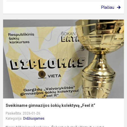
Plačiau
S
g
š
k
„
it
Sveikiname gimnazijos šokių kolektyvą „Feel it“
Paskelbta: 2026-01-26
Kategorija:
Didžiuojamės