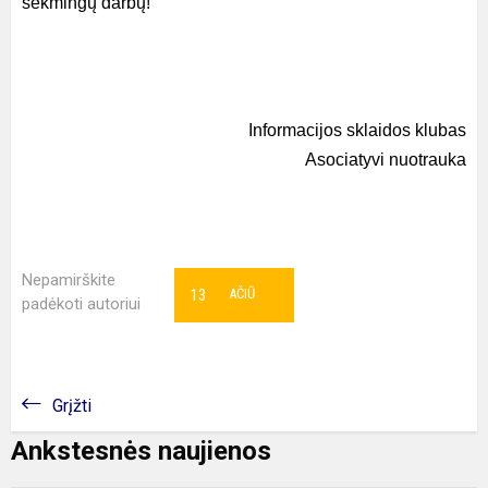
sėkmingų darbų!
Informacijos sklaidos klubas
Asociatyvi nuotrauka
Nepamirškite
13
AČIŪ
padėkoti autoriui
Grįžti
Ankstesnės naujienos