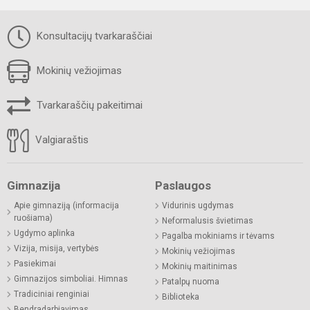
Konsultacijų tvarkaraščiai
Mokinių vežiojimas
Tvarkaraščių pakeitimai
Valgiaraštis
Gimnazija
Paslaugos
Apie gimnaziją (informacija
Vidurinis ugdymas
ruošiama)
Neformalusis švietimas
Ugdymo aplinka
Pagalba mokiniams ir tėvams
Vizija, misija, vertybės
Mokinių vežiojimas
Pasiekimai
Mokinių maitinimas
Gimnazijos simboliai. Himnas
Patalpų nuoma
Tradiciniai renginiai
Biblioteka
Bendradarbiavimas