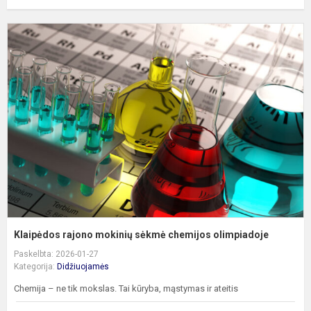
K
r
m
s
c
o
Klaipėdos rajono mokinių sėkmė chemijos olimpiadoje
Paskelbta: 2026-01-27
Kategorija:
Didžiuojamės
Chemija – ne tik mokslas. Tai kūryba, mąstymas ir ateitis