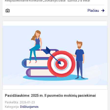
Respublikiniame konkurse „Šokantys batai“ užimta 2-a vieta!
Plačiau
P
2
m
II
p
m
p
Pasidžiaukime: 2025 m. II pusmečio mokinių pasiekimai
Paskelbta: 2026-01-23
Kategorija:
Didžiuojamės