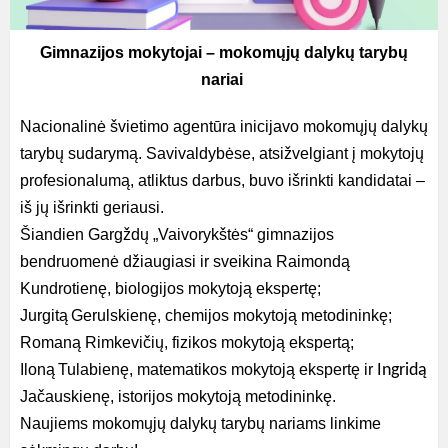
Gimnazijos mokytojai – mokomųjų dalykų tarybų
nariai
Nacionalinė švietimo agentūra inicijavo mokomųjų dalykų
tarybų sudarymą. Savivaldybėse, atsižvelgiant į mokytojų
profesionalumą, atliktus darbus, buvo išrinkti kandidatai –
iš jų išrinkti geriausi.
Šiandien Gargždų „Vaivorykštės“ gimnazijos
bendruomenė džiaugiasi ir sveikina Raimondą
Kundrotienę, biologijos mokytoją ekspertę;
Jurgitą Gerulskienę, chemijos mokytoją metodininkę;
Romaną Rimkevičių, fizikos mokytoją ekspertą;
Iloną Tulabienę, matematikos mokytoją ekspertę ir
Ingridą
Jačauskienę, istorijos mokytoją metodininkę.
Naujiems mokomųjų dalykų tarybų nariams linkime