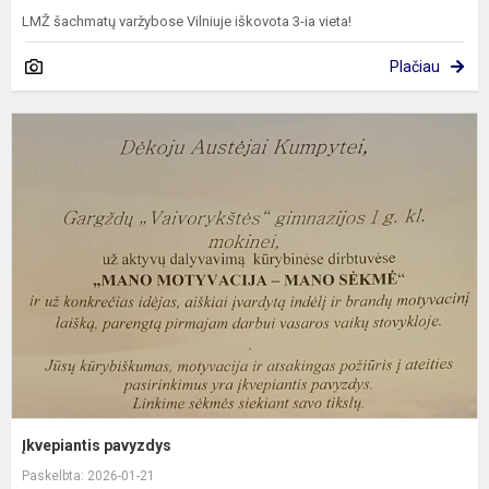
LMŽ šachmatų varžybose Vilniuje iškovota 3-ia vieta!
Plačiau
Į
p
Įkvepiantis pavyzdys
Paskelbta: 2026-01-21