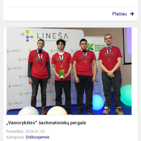
Plačiau
„
š
p
„Vaivorykštės" šachmatininkų pergalė
Paskelbta: 2026-01-23
Kategorija:
Didžiuojamės