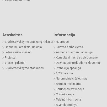
Ataskaitos
Informacija
Biudžeto vykdymo ataskaitų rinkiniai
Nuorodos
Finansinių ataskaitų rinkiniai
Laisvos darbo vietos
Lėšos veiklai viešinti
Asmens duomenų apsauga
Projektai
Konsultavimasis su visuomene
Viešieji pirkimai
Dažniausiai užduodami klausimai
Biudžeto vykdymo ataskaitos
Pranešėjų apsauga
1,2% parama
Neformalusis švietimas
Aktualu mokiniams
Korupcijos prevencija
Civilinė sauga
Teisinė informacija
Atviri duomenys