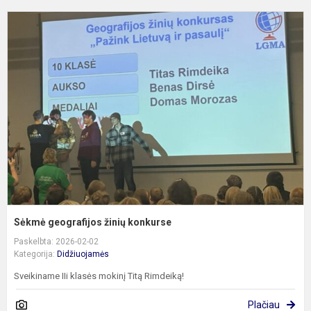
S
g
ž
k
Sėkmė geografijos žinių konkurse
Paskelbta: 2026-02-02
Kategorija:
Didžiuojamės
Sveikiname IIi klasės mokinį Titą Rimdeiką!
Plačiau