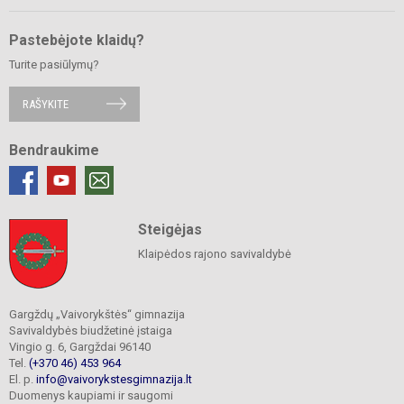
Pastebėjote klaidų?
Turite pasiūlymų?
RAŠYKITE
Bendraukime
Steigėjas
Klaipėdos rajono savivaldybė
Gargždų „Vaivorykštės“ gimnazija
Savivaldybės biudžetinė įstaiga
Vingio g. 6, Gargždai 96140
Tel.
(+370 46) 453 964
El. p.
info@vaivorykstesgimnazija.lt
Duomenys kaupiami ir saugomi