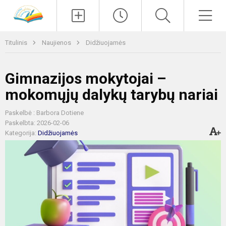
Paieška
Men
Titulinis
Naujienos
Didžiuojamės
Gimnazijos mokytojai –
mokomųjų dalykų tarybų nariai
Paskelbė : Barbora Dotiene
Paskelbta: 2026-02-06
Kategorija:
Didžiuojamės