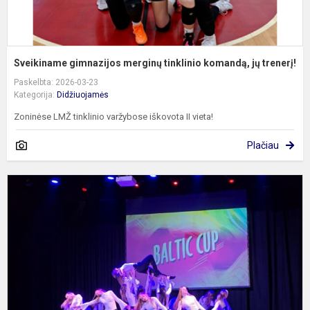
Sveikiname gimnazijos merginų tinklinio komandą, jų trenerį!
Paskelbta: 2026-03-23
Kategorija:
Didžiuojamės
Zoninėse LMŽ tinklinio varžybose iškovota II vieta!
Plačiau
S
„
it
k
ir
v