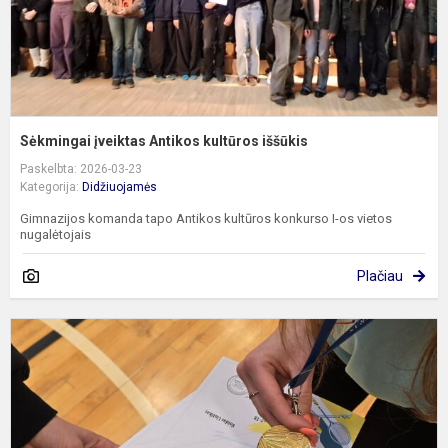
Sėkmingai įveiktas Antikos kultūros iššūkis
Paskelbta: 2026-03-23
Kategorija:
Didžiuojamės
Gimnazijos komanda tapo Antikos kultūros konkurso I-os vietos
nugalėtojais
Plačiau
S
g
v
p