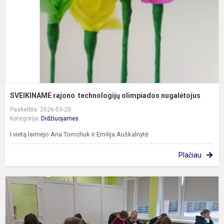
SVEIKINAME rajono technologijų olimpiados nugalėtojus
Paskelbta: 2026-03-20
Kategorija:
Didžiuojamės
I vietą laimėjo Ana Tomchuk ir Emilija Auškalnytė
Plačiau
R
g
o
g