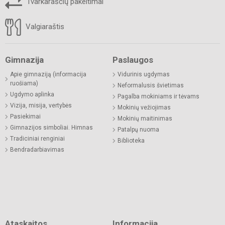
Tvarkaraščių pakeitimai
Valgiaraštis
Gimnazija
Paslaugos
Apie gimnaziją (informacija
Vidurinis ugdymas
ruošiama)
Neformalusis švietimas
Ugdymo aplinka
Pagalba mokiniams ir tėvams
Vizija, misija, vertybės
Mokinių vežiojimas
Pasiekimai
Mokinių maitinimas
Gimnazijos simboliai. Himnas
Patalpų nuoma
Tradiciniai renginiai
Biblioteka
Bendradarbiavimas
Ataskaitos
Informacija