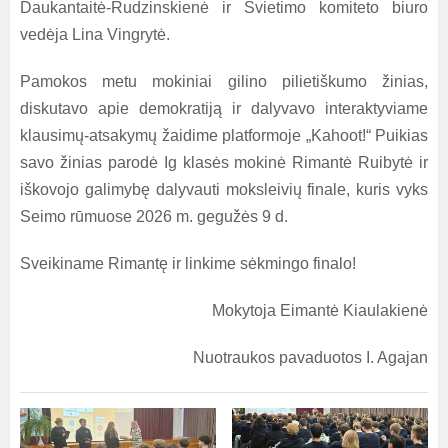
Daukantaitė-Rudzinskienė ir Švietimo komiteto biuro
vedėja Lina Vingrytė.
Pamokos metu mokiniai gilino pilietiškumo žinias,
diskutavo apie demokratiją ir dalyvavo interaktyviame
klausimų-atsakymų žaidime platformoje „Kahoot!“ Puikias
savo žinias parodė Ig klasės mokinė Rimantė Ruibytė ir
iškovojo galimybę dalyvauti moksleivių finale, kuris vyks
Seimo rūmuose 2026 m. gegužės 9 d.
Sveikiname Rimantę ir linkime sėkmingo finalo!
Mokytoja Eimantė Kiaulakienė
Nuotraukos pavaduotos I. Agajan