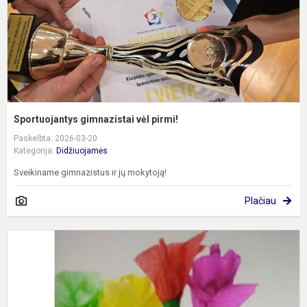
Sportuojantys gimnazistai vėl pirmi!
Paskelbta: 2026-03-20
Kategorija:
Didžiuojamės
Sveikiname gimnazistus ir jų mokytoją!
Plačiau
S
r
t
o
n