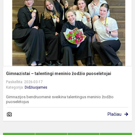
m
ž
p
Gimnazistai – talentingi meninio žodžio puoselėtojai
Paskelbta: 2026-03-17
Kategorija:
Didžiuojamės
Gimnazijos bendruomenė sveikina talentingus meninio žodžio
puoselėtojus
Plačiau