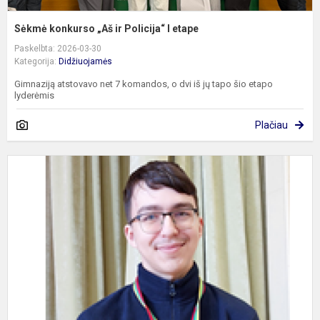
Sėkmė konkurso „Aš ir Policija“ I etape
Paskelbta: 2026-03-30
Kategorija:
Didžiuojamės
Gimnaziją atstovavo net 7 komandos, o dvi iš jų tapo šio etapo
lyderėmis
Plačiau
B
m
i
o