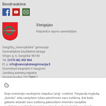
Bendraukime
Steigėjas
Klaipėdos rajono savivaldybė
Gargždų „Vaivorykštės“ gimnazija
Savivaldybės biudžetinė įstaiga
Vingio g. 6, Gargždai 96140
Tel.
(+370 46) 453 964
El. p.
info@vaivorykstesgimnazija.lt
Duomenys kaupiami ir saugomi
Juridinių asmenų registre
Įmonės kodas 191788821
Šioje svetainėje naudojame slapukus (angl. cookies). Paspaudę mygtuką
© 2022. Gargždų „Vaivorykštės“ gimnazija. Visos teisės saugomos.
Kopijuoti turinį be raštiško gimnazijos sutikimo griežtai draudžiama.
„Sutinku“ arba naršydami toliau patvirtinsite savo sutikimą. Bet kada
galėsite atšaukti savo sutikimą pakeisdami interneto naršyklės
Prieinamumo paraiška
Slapukų valdymas