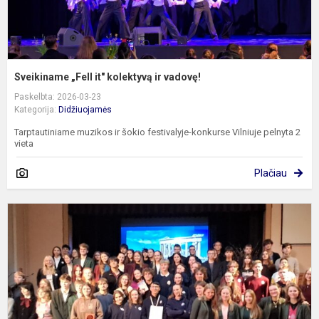
Sveikiname „Fell it" kolektyvą ir vadovę!
Paskelbta: 2026-03-23
Kategorija:
Didžiuojamės
Tarptautiniame muzikos ir šokio festivalyje-konkurse Vilniuje pelnyta 2
vieta
Plačiau
S
į
A
k
i