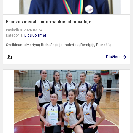
Bronzos medalis informatikos olimpiadoje
Paskelbta: 2026-03-24
Kategorija:
Didžiuojamės
Sveikiname Martyną Riekašių ir jo mokytoją Remigijų Riekašių!
Plačiau
S
g
m
t
k
j
tr