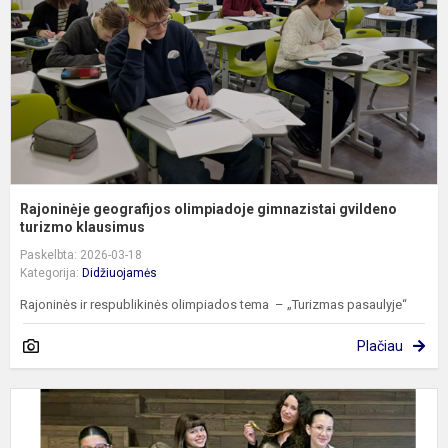
g
tu
Rajoninėje geografijos olimpiadoje gimnazistai gvildeno
turizmo klausimus
Paskelbta: 2026-03-18
Kategorija:
Didžiuojamės
Rajoninės ir respublikinės olimpiados tema – „Turizmas pasaulyje“
Plačiau
G
–
t