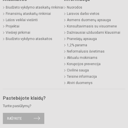
Biudžeto vykdymo ataskaitų rinkiniai
Nuorodos
Finansinių ataskaitų rinkiniai
Laisvos darbo vietos
Lėšos veiklai viešinti
Asmens duomenų apsauga
Projektai
Konsultavimasis su visuomene
Viešieji pirkimai
Dažniausiai užduodami klausimai
Biudžeto vykdymo ataskaitos
Pranešėjų apsauga
1,2% parama
Neformalusis švietimas
Aktualu mokiniams
Korupcijos prevencija
Civilinė sauga
Teisinė informacija
Atviri duomenys
Pastebėjote klaidų?
Turite pasiūlymų?
RAŠYKITE