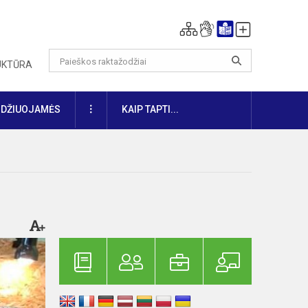
RUKTŪRA
DAUGIAU
IDŽIUOJAMĖS
KAIP TAPTI...