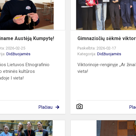
iname Austėją Kumpytę!
Gimnazisčių sėkmė viktor
ta: 2026-02-25
Paskelbta: 2026-02-17
ija:
Didžiuojamės
Kategorija:
Didžiuojamės
os Lietuvos Etnografinio
Viktorinoje-renginyje „Ar žinai
o etninės kultūros
vieta!
doje I vieta!
Plačiau
Pla
Sportuojantys
gimnazistai