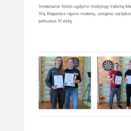
Sveikiname fizinio ugdymo mokytoją Valentą Marci
IVa, Klaipėdos rajono mokinių smiginio varžybose 
pelnusius III vietą.
Informacijos sk
Nuotraukos mokytoj