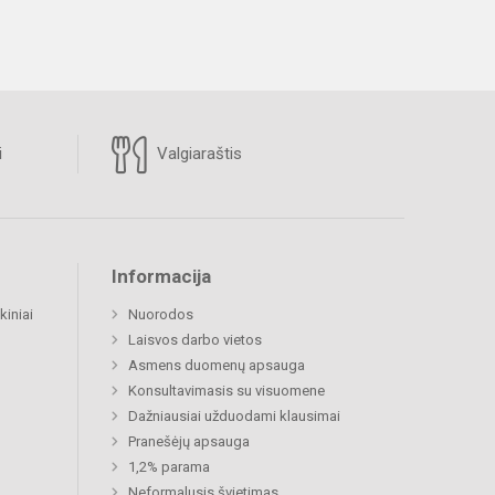
i
Valgiaraštis
Informacija
kiniai
Nuorodos
Laisvos darbo vietos
Asmens duomenų apsauga
Konsultavimasis su visuomene
Dažniausiai užduodami klausimai
Pranešėjų apsauga
1,2% parama
Neformalusis švietimas