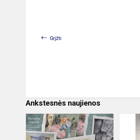
Grįžti
Ankstesnės naujienos
Dailės
olimpiada