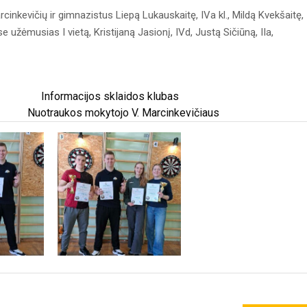
nkevičių ir gimnazistus Liepą Lukauskaitę, IVa kl., Mildą Kvekšaitę,
užėmusias I vietą, Kristijaną Jasionį, IVd, Justą Sičiūną, IIa,
laidos klubas
o V. Marcinkevičiaus