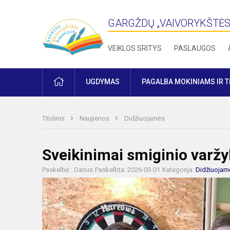
GARGŽDŲ „VAIVORYKŠTĖS
VEIKLOS SRITYS
PASLAUGOS
PRADŽIA
UGDYMAS
PAGALBA MOKINIAMS IR 
Titulinis
Naujienos
Didžiuojamės
Sveikinimai smiginio varž
Paskelbė : Darius
Paskelbta: 2026-03-01
Kategorija:
Didžiuojam