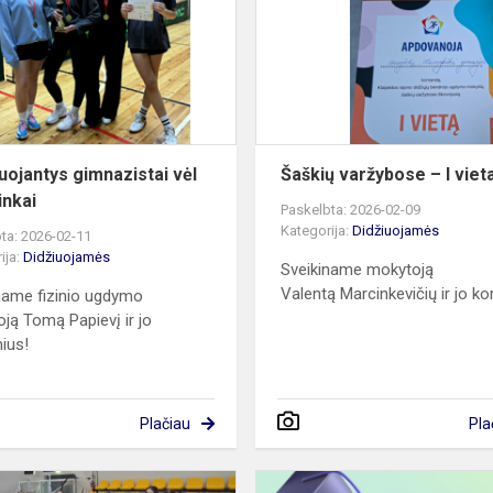
vėl
prizininkai
uojantys gimnazistai vėl
Šaškių varžybose – I viet
inkai
Paskelbta: 2026-02-09
Kategorija:
Didžiuojamės
ta: 2026-02-11
ija:
Didžiuojamės
Sveikiname mokytoją
Valentą Marcinkevičių ir jo 
name fizinio ugdymo
ją Tomą Papievį ir jo
nius!
Plačiau
Pla
„Baltic