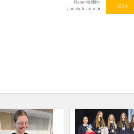
Nepamirškite
1
AČIŪ
padėkoti autoriui
Sveikiname
Austėją
Kumpytę!