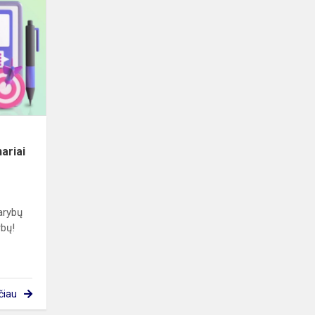
mokytojai
–
mokomųjų
dalykų
tarybų
nariai
ariai
arybų
rbų!
čiau