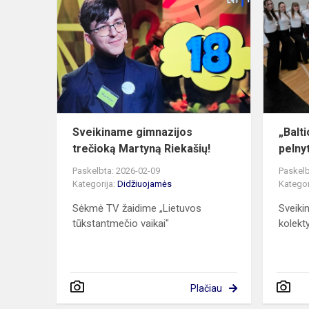
gimnazijos
trečioką
Martyną
Riekašių!
Sveikiname gimnazijos
„Balt
trečioką Martyną Riekašių!
pelnyt
Paskelbta: 2026-02-09
Paskelb
Kategorija:
Didžiuojamės
Kategor
Sėkmė TV žaidime „Lietuvos
Sveiki
tūkstantmečio vaikai"
kolekty
Plačiau