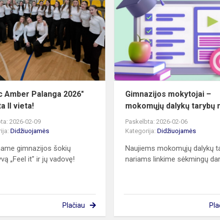
Amber
Palanga
2026"
pelnyta
II
vieta!
ic Amber Palanga 2026"
Gimnazijos mokytojai –
a II vieta!
mokomųjų dalykų tarybų n
ta: 2026-02-09
Paskelbta: 2026-02-06
ija:
Didžiuojamės
Kategorija:
Didžiuojamės
name gimnazijos šokių
Naujiems mokomųjų dalykų t
vą „Feel it" ir jų vadovę!
nariams linkime sėkmingų da
Plačiau
Pla