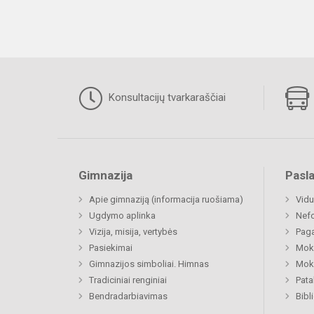
Konsultacijų tvarkaraščiai
Gimnazija
Pasl
Apie gimnaziją (informacija ruošiama)
Vidu
Ugdymo aplinka
Nefo
Vizija, misija, vertybės
Paga
Pasiekimai
Moki
Gimnazijos simboliai. Himnas
Moki
Tradiciniai renginiai
Pat
Bendradarbiavimas
Bibl