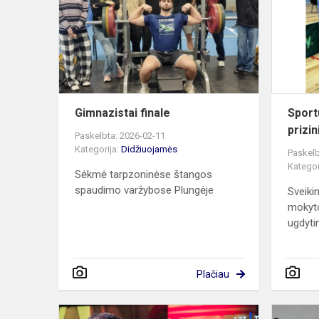
Gimnazistai finale
Sport
prizin
Paskelbta: 2026-02-11
Kategorija:
Didžiuojamės
Paskelb
Kategor
Sėkmė tarpzoninėse štangos
spaudimo varžybose Plungėje
Sveiki
mokyto
ugdyti
Plačiau
Sveikiname