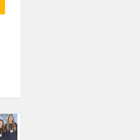
Gimnazisčių
sėkmė
viktorinoje