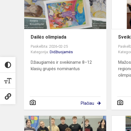
Dailės olimpiada
Sveik
Paskelbta: 2026-02-25
Paskelb
Kategorija:
Didžiuojamės
Kategor
Džiaugiamės ir sveikiname 8–12
Mažosi
klasių grupės nominantus
region
olimpia
Plačiau
Gimnazistai
finale