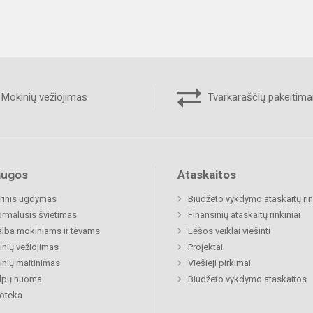
Mokinių vežiojimas
Tvarkaraščių pakeitima
augos
Ataskaitos
rinis ugdymas
Biudžeto vykdymo ataskaitų rin
rmalusis švietimas
Finansinių ataskaitų rinkiniai
lba mokiniams ir tėvams
Lėšos veiklai viešinti
nių vežiojimas
Projektai
nių maitinimas
Viešieji pirkimai
alpų nuoma
Biudžeto vykdymo ataskaitos
ioteka