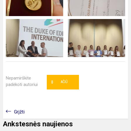
Nepamirškite
8
AČIŪ
padėkoti autoriui
Grįžti
Ankstesnės naujienos