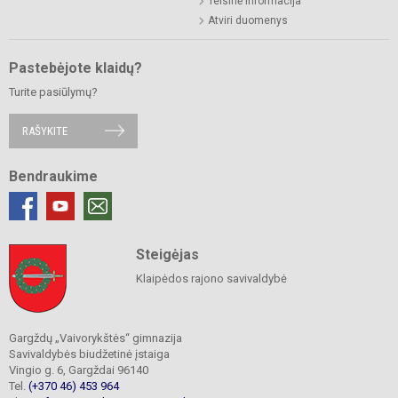
Teisinė informacija
Atviri duomenys
Pastebėjote klaidų?
Turite pasiūlymų?
RAŠYKITE
Bendraukime
Steigėjas
Klaipėdos rajono savivaldybė
Gargždų „Vaivorykštės“ gimnazija
Savivaldybės biudžetinė įstaiga
Vingio g. 6, Gargždai 96140
Tel.
(+370 46) 453 964