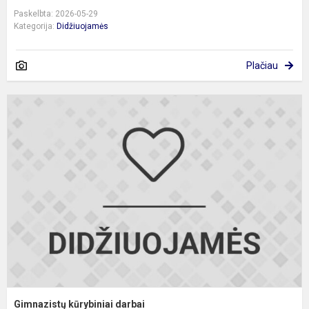
Paskelbta: 2026-05-29
Kategorija:
Didžiuojamės
Plačiau
G
k
d
Gimnazistų kūrybiniai darbai