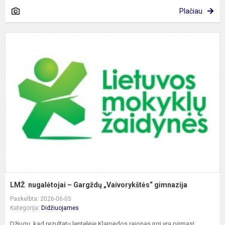
Plačiau
n
–
G
„
g
LMŽ nugalėtojai – Gargždų „Vaivorykštės“ gimnazija
Paskelbta: 2026-06-05
Kategorija:
Didžiuojamės
Džiugu, kad rezultatų lentelėje Klaipėdos rajonas irgi yra pirmas!