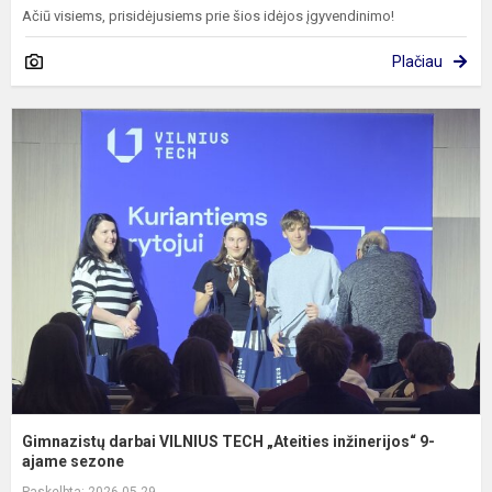
Ačiū visiems, prisidėjusiems prie šios idėjos įgyvendinimo!
Plačiau
G
d
V
T
„
i
9
aj
Gimnazistų darbai VILNIUS TECH „Ateities inžinerijos“ 9-
ajame sezone