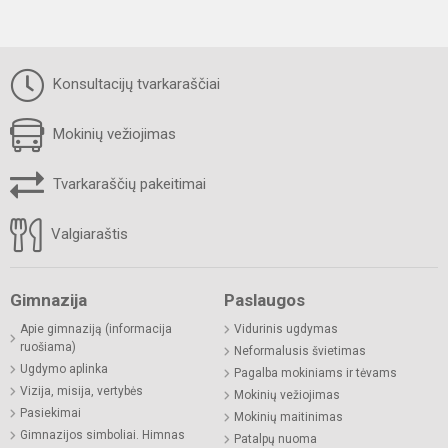
Konsultacijų tvarkaraščiai
Mokinių vežiojimas
Tvarkaraščių pakeitimai
Valgiaraštis
Gimnazija
Paslaugos
Apie gimnaziją (informacija
Vidurinis ugdymas
ruošiama)
Neformalusis švietimas
Ugdymo aplinka
Pagalba mokiniams ir tėvams
Vizija, misija, vertybės
Mokinių vežiojimas
Pasiekimai
Mokinių maitinimas
Gimnazijos simboliai. Himnas
Patalpų nuoma