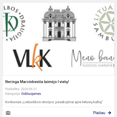
N
M
l
I
v
Neringa Marcinkeviča laimėjo I vietą!
Paskelbta: 2026-06-21
Kategorija:
Didžiuojamės
Konkursas „Lietuviškos istorijos: pasakojimai apie lietuvių kalbą“
Plačiau