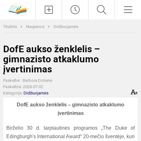
Paieška
Men
Titulinis
Naujienos
Didžiuojamės
DofE aukso ženklelis –
gimnazisto atkaklumo
įvertinimas
Paskelbė : Barbora Dotiene
Paskelbta: 2026-07-02
Kategorija:
Didžiuojamės
DofE aukso ženklelis – gimnazisto atkaklumo
įvertinimas
Birželio 30 d. tarptautinės programos „The Duke of
Edingburgh's International Award“ 20-mečio šventėje, kuri