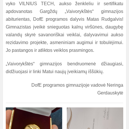
vyko VILNIUS TECH, aukso ženkleliu ir sertifikatu
apdovanotas Gargždų „Vaivorykštės“ gimnazijos
abiturientas, DofE programos dalyvis Matas Rudgalvis!
Gimnazistas įveikė snieguotas kalnų viršūnes, daugybę
valandų skyrė savanoriškai veiklai, dalyvavimui aukso
rezidavimo projekte, asmeniniam augimui ir tobulėjimui.
Jo pastangos ir atliktos veiklos prasmingos.
„Vaivorykštės“ gimnazijos bendruomenė džiaugiasi,
didžiuojasi ir linki Matui naujų įveikiamų iššūkių.
DofE programos gimnazijoje vadovė Neringa
Gerdauskytė