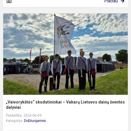
Plačiau
„
s
–
V
L
d
š
„Vaivorykštės“ skudutininkai – Vakarų Lietuvos dainų šventės
dalyviai
Paskelbta: 2026-06-09
Kategorija:
Didžiuojamės