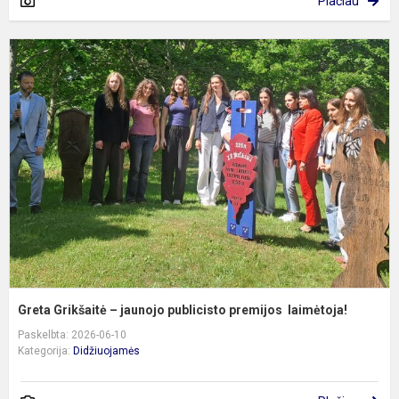
Plačiau
G
G
–
j
p
p
l
Greta Grikšaitė – jaunojo publicisto premijos laimėtoja!
Paskelbta: 2026-06-10
Kategorija:
Didžiuojamės