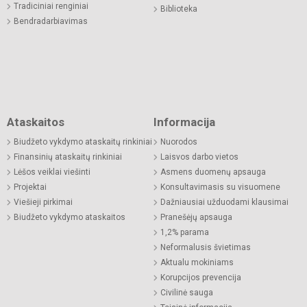
Tradiciniai renginiai
Biblioteka
Bendradarbiavimas
Ataskaitos
Informacija
Biudžeto vykdymo ataskaitų rinkiniai
Nuorodos
Finansinių ataskaitų rinkiniai
Laisvos darbo vietos
Lėšos veiklai viešinti
Asmens duomenų apsauga
Projektai
Konsultavimasis su visuomene
Viešieji pirkimai
Dažniausiai užduodami klausimai
Biudžeto vykdymo ataskaitos
Pranešėjų apsauga
1,2% parama
Neformalusis švietimas
Aktualu mokiniams
Korupcijos prevencija
Civilinė sauga