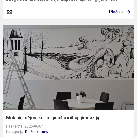
Plačiau
M
i
k
p
m
g
Mokinių idėjos, kurios puošia mūsų gimnaziją
Paskelbta: 2026-06-04
Kategorija:
Didžiuojamės