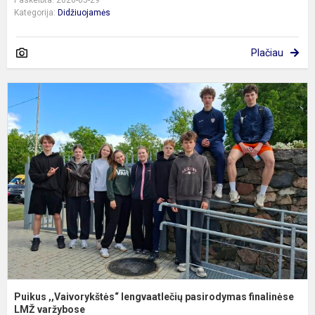
Paskelbta: 2026-05-29
Kategorija:
Didžiuojamės
Plačiau
P
,
l
p
f
Puikus ,,Vaivorykštės“ lengvaatlečių pasirodymas finalinėse
LMŽ varžybose