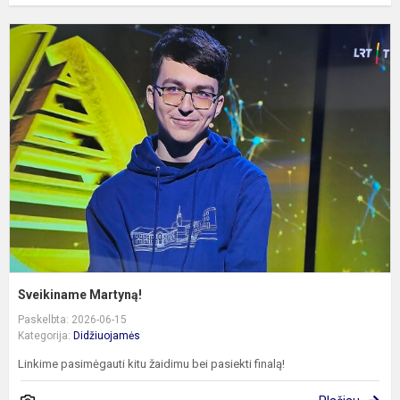
S
M
Sveikiname Martyną!
Paskelbta: 2026-06-15
Kategorija:
Didžiuojamės
Linkime pasimėgauti kitu žaidimu bei pasiekti finalą!