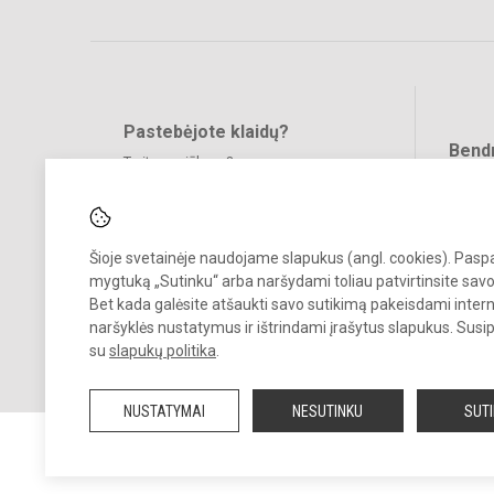
Pastebėjote klaidų?
Bend
Turite pasiūlymų?
RAŠYKITE
Šioje svetainėje naudojame slapukus (angl. cookies). Pas
mygtuką „Sutinku“ arba naršydami toliau patvirtinsite savo
Bet kada galėsite atšaukti savo sutikimą pakeisdami inter
naršyklės nustatymus ir ištrindami įrašytus slapukus. Susi
© 2022. Gargždų „Vaivorykštės“ gimnazija. Visos teisės saugomos.
su
slapukų politika
.
Kopijuoti turinį be raštiško gimnazijos sutikimo griežtai draudžiama.
NUSTATYMAI
NESUTINKU
SUT