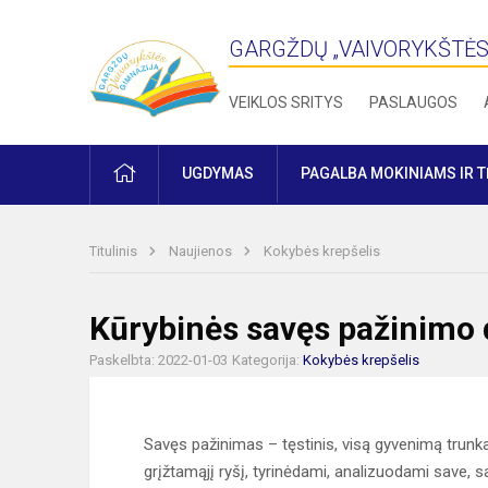
GARGŽDŲ „VAIVORYKŠTĖS
VEIKLOS SRITYS
PASLAUGOS
PRADŽIA
UGDYMAS
PAGALBA MOKINIAMS IR 
Titulinis
Naujienos
Kokybės krepšelis
Kūrybinės savęs pažinimo 
Paskelbta: 2022-01-03
Kategorija:
Kokybės krepšelis
Savęs pažinimas – tęstinis, visą gyvenimą trunk
grįžtamąjį ryšį, tyrinėdami, analizuodami save, 