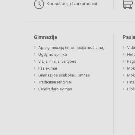
Konsultacijų tvarkaraščiai
Gimnazija
Pasl
Apie gimnaziją (informacija ruošiama)
Vidu
Ugdymo aplinka
Nefo
Vizija, misija, vertybės
Paga
Pasiekimai
Moki
Gimnazijos simboliai. Himnas
Moki
Tradiciniai renginiai
Pat
Bendradarbiavimas
Bibl