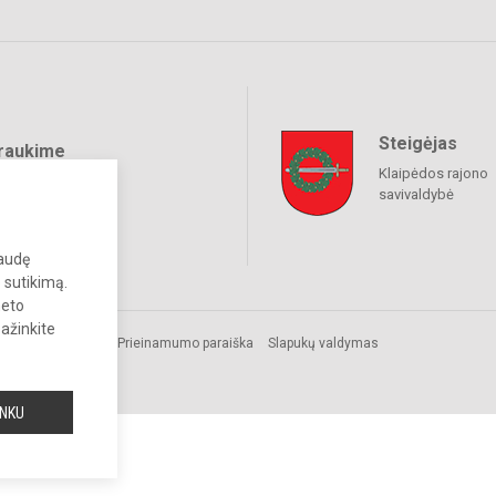
Steigėjas
raukime
Klaipėdos rajono
savivaldybė
paudę
 sutikimą.
neto
pažinkite
Prieinamumo paraiška
Slapukų valdymas
INKU