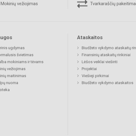
Mokinių vežiojimas
Tvarkaraščių pakeitima
augos
Ataskaitos
rinis ugdymas
Biudžeto vykdymo ataskaitų rin
rmalusis švietimas
Finansinių ataskaitų rinkiniai
lba mokiniams ir tėvams
Lėšos veiklai viešinti
nių vežiojimas
Projektai
nių maitinimas
Viešieji pirkimai
alpų nuoma
Biudžeto vykdymo ataskaitos
ioteka