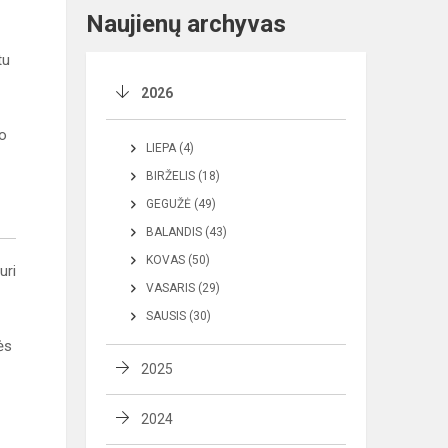
Naujienų archyvas
tu
2026
uo
LIEPA (4)
BIRŽELIS (18)
GEGUŽĖ (49)
BALANDIS (43)
KOVAS (50)
uri
VASARIS (29)
SAUSIS (30)
ės
2025
2024