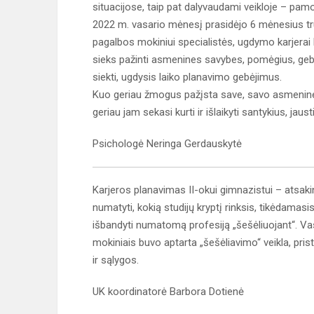
situacijose, taip pat dalyvaudami veikloje – pa
2022 m. vasario mėnesį prasidėjo 6 mėnesius tru
pagalbos mokiniui specialistės, ugdymo karjerai k
sieks pažinti asmenines savybes, pomėgius, gebėji
siekti, ugdysis laiko planavimo gebėjimus.
Kuo geriau žmogus pažįsta save, savo asmenine
geriau jam sekasi kurti ir išlaikyti santykius, jaus
Psichologė Neringa Gerdauskytė
Karjeros planavimas II-okui gimnazistui – atsaki
numatyti, kokią studijų kryptį rinksis, tikėdamasi
išbandyti numatomą profesiją „šešėliuojant“. Vas
mokiniais buvo aptarta „šešėliavimo“ veikla, pri
ir sąlygos.
UK koordinatorė Barbora Dotienė