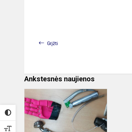
Grįžti
Ankstesnės naujienos
Gimnazijoje
startavo
projektas
„Kokybės
krepšelis“,
finansu...