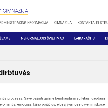
“ GIMNAZIJA
ADMINISTRACINĖ INFORMACIJA
GIMNAZIJA
KONTAKTAI IR ST
TĖVAMS
NEFORMALUSIS ŠVIETIMAS
LAIKARAŠTIS
D
dirbtuvės
antis procesas. Save pažinti galime bendraudami su kitais, gaudami
savo mintis, emocijas, kūno pojūčius, elgesį įvairiose gyvenimiškose