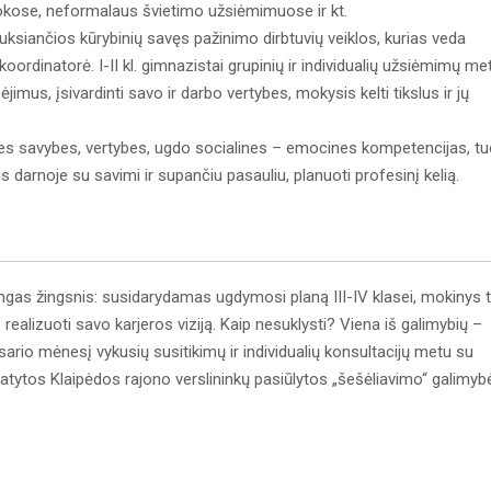
mokose, neformalaus švietimo užsiėmimuose ir kt.
ksiančios kūrybinių savęs pažinimo dirbtuvių veiklos, kurias veda
oordinatorė. I-II kl. gimnazistai grupinių ir individualių užsiėmimų me
mus, įsivardinti savo ir darbo vertybes, mokysis kelti tikslus ir jų
s savybes, vertybes, ugdo socialines – emocines kompetencijas, t
tis darnoje su savimi ir supančiu pasauliu, planuoti profesinį kelią.
ngas žingsnis: susidarydamas ugdymosi planą III-IV klasei, mokinys t
s realizuoti savo karjeros viziją. Kaip nesuklysti? Viena iš galimybių –
ario mėnesį vykusių susitikimų ir individualių konsultacijų metu su
statytos Klaipėdos rajono verslininkų pasiūlytos „šešėliavimo“ galimyb