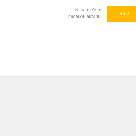
Nepamirškite
0
AČIŪ
padėkoti autoriui