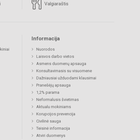
i
Valgiaraštis
Informacija
kiniai
Nuorodos
Laisvos darbo vietos
Asmens duomenų apsauga
Konsultavimasis su visuomene
Dažniausiai užduodami klausimai
Pranešėjų apsauga
1,2% parama
Neformalusis švietimas
Aktualu mokiniams
Korupcijos prevencija
Civilinė sauga
Teisinė informacija
Atviri duomenys