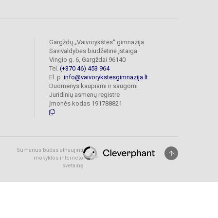
Gargždų „Vaivorykštės“ gimnazija
Savivaldybės biudžetinė įstaiga
Vingio g. 6, Gargždai 96140
Tel.
(+370 46) 453 964
El. p.
info@vaivorykstesgimnazija.lt
Duomenys kaupiami ir saugomi
Juridinių asmenų registre
Įmonės kodas 191788821
Sumanus būdas atnaujinti
mokyklos interneto
svetainę