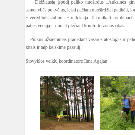
Didžiausią įspūdį paliko nuoširdus „Auksinės girios
asmenybės pokyčius, leisti pačiam nuoširdžiai patikėti, j
+ vertybinis stuburas + refleksija. Tai unikali kombinacija
paties versiją ir nuolat plečiant komforto zonos ribas.
Puikus užsiėmimas pradedant vasaros atostogas ir pali
kitais ir taip keiskime pasaulį!
Stovyklos veiklų koordinatorė Ilma Agajan