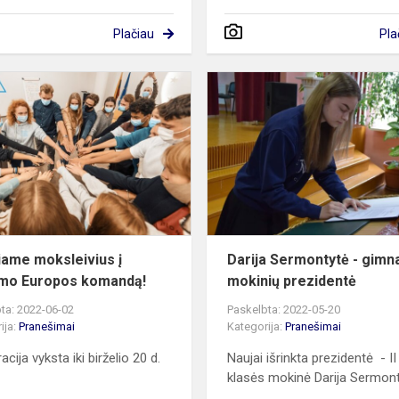
Plačiau
Pla
Kviečiame
moksleivius
ą
į
Jaunimo
Europos
komandą!
iame moksleivius į
Darija Sermontytė - gimn
mo Europos komandą!
mokinių prezidentė
ta: 2022-06-02
Paskelbta: 2022-05-20
ija:
Pranešimai
Kategorija:
Pranešimai
acija vyksta iki birželio 20 d.
Naujai išrinkta prezidentė - II
klasės mokinė Darija Sermon