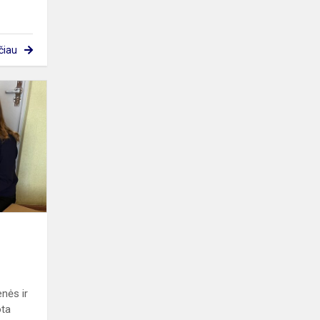
čiau
Pagalba
ukrainiečiams
nės ir
ota