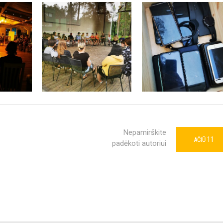
Nepamirškite
11
AČIŪ
padėkoti autoriui