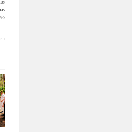
ius
mas
avo
 su