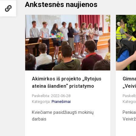
Ankstesnės naujienos
Akimirkos
iš
projekto
„Rytojus
ateina
šiandien“
pristatymo
Akimirkos iš projekto „Rytojus
Gimna
ateina šiandien“ pristatymo
„Veiv
Paskelbta: 2022-06-28
Paskelb
Kategorija:
Pranešimai
Kategor
Kviečiame pasidžiaugti mokinių
Penkia
darbais
Veivir