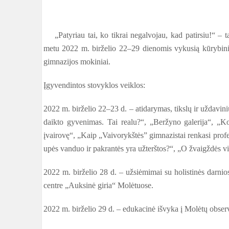
„Patyriau tai, ko tikrai negalvojau, kad patirsiu!“ – 
metu 2022 m. birželio 22–29 dienomis vykusią kūrybini
gimnazijos mokiniai.
Įgyvendintos stovyklos veiklos:
2022 m. birželio 22–23 d. – atidarymas, tikslų ir uždavin
daikto gyvenimas. Tai realu?“, „Beržyno galerija“, „K
įvairovę“, „Kaip „Vaivorykštės” gimnazistai renkasi profe
upės vanduo ir pakrantės yra užterštos?“, „O žvaigždės v
2022 m. birželio 28 d. – užsiėmimai su holistinės darn
centre „Auksinė giria“ Molėtuose.
2022 m. birželio 29 d. – edukacinė išvyka į Molėtų observa