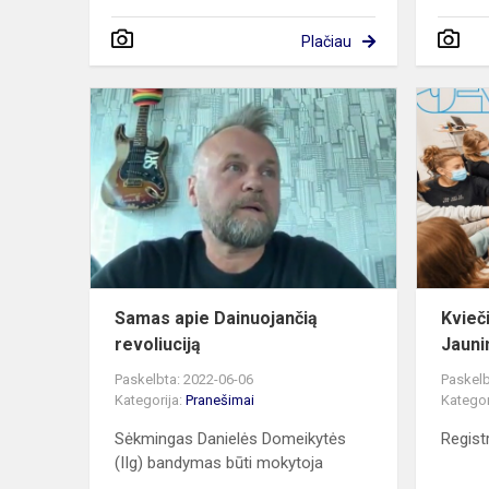
Plačiau
Samas
apie
Dainuojanči
revoliuciją
Samas apie Dainuojančią
Kvieč
revoliuciją
Jauni
Paskelbta: 2022-06-06
Paskelb
Kategorija:
Pranešimai
Kategor
Sėkmingas Danielės Domeikytės
Registr
(IIg) bandymas būti mokytoja