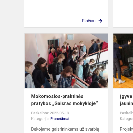
Plačiau
Mokomosio
praktinės
pratybos
„Gaisras
mokykloje“
Mokomosios-praktinės
Įgyve
pratybos „Gaisras mokykloje“
jauni
Paskelbta: 2022-05-19
Paskelb
Kategorija:
Pranešimai
Kategor
Dėkojame gaisrininkams už svarbią
Projek