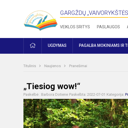
GARGŽDŲ „VAIVORYKŠTĖS
VEIKLOS SRITYS
PASLAUGOS
PRADŽIA
UGDYMAS
PAGALBA MOKINIAMS IR 
Titulinis
Naujienos
Pranešimai
„Tiesiog wow!“
Paskelbė : Barbora Dotiene
Paskelbta: 2022-07-01
Kategorija:
P