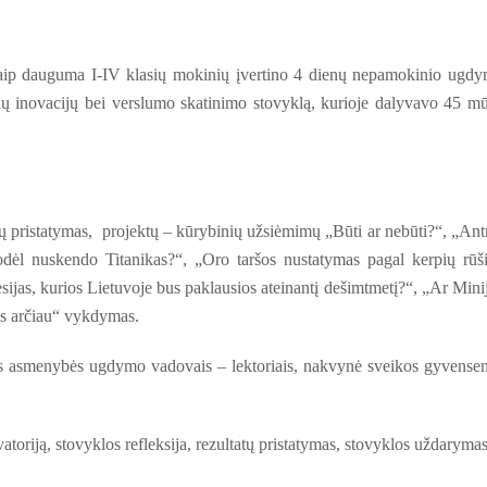
taip dauguma I-IV klasių mokinių įvertino
4 dienų nepamokinio ugd
ų inovacijų bei verslumo skatinimo stovyklą, kurioje dalyvavo 45 m
ių pristatymas, projektų – kūrybinių užsiėmimų „Būti ar nebūti?“, „Ant
odėl nuskendo Titanikas?“, „Oro taršos nustatymas pagal kerpių rūš
sijas, kurios Lietuvoje bus paklausios ateinantį dešimtmetį?“, „Ar Mini
is arčiau“ vykdymas.
ios asmenybės ugdymo vadovais – lektoriais, nakvynė sveikos gyvense
toriją, stovyklos refleksija, rezultatų pristatymas, stovyklos uždarymas