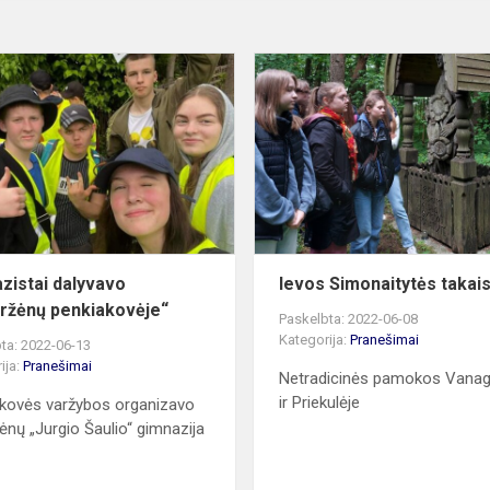
Gimnazistai
dalyvavo
„Veiviržėnų
penkiakovėje“
zistai dalyvavo
Ievos Simonaitytės takais 
iržėnų penkiakovėje“
Paskelbta: 2022-06-08
Kategorija:
Pranešimai
ta: 2022-06-13
ija:
Pranešimai
Netradicinės pamokos Vana
ir Priekulėje
kovės varžybos organizavo
žėnų „Jurgio Šaulio“ gimnazija