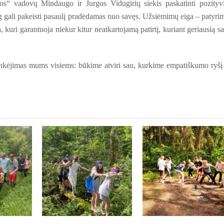
“ vadovų Mindaugo ir Jurgos Vidugirių siekis paskatinti pozityv
og gali pakeisti pasaulį pradėdamas nuo savęs. Užsiėmimų eiga – patyri
, kuri garantuoja niekur kitur neatkartojamą patirtį, kuriant geriausią s
nkėjimas mums visiems: būkime atviri sau, kurkime empatiškumo ryšį