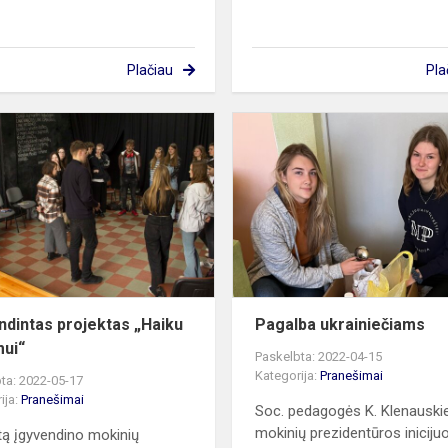
Plačiau
Pla
s-
Įgyvendintas
projektas
„Haiku
jaunimui“
ndintas projektas „Haiku
Pagalba ukrainiečiams
mui“
Paskelbta: 2022-04-15
Kategorija:
Pranešimai
ta: 2022-05-17
ija:
Pranešimai
Soc. pedagogės K. Klenauskie
mokinių prezidentūros iniciju
tą įgyvendino mokinių