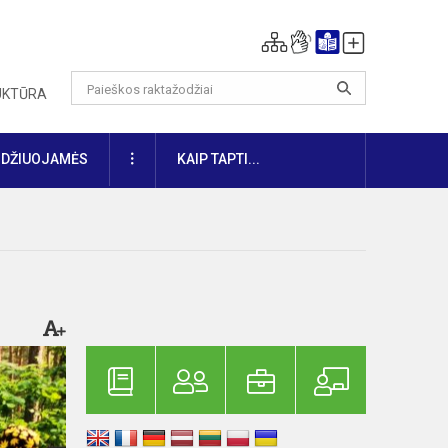
RUKTŪRA
DAUGIAU
IDŽIUOJAMĖS
KAIP TAPTI...