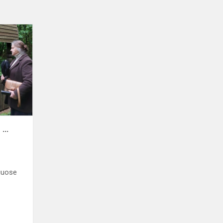
Ievos
Simonaitytės
takais
...
...
guose