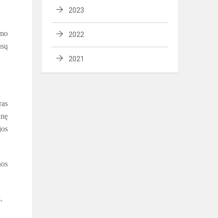
2023
ymo
2022
ūsų
2021
ras
inę
jos
nos
.