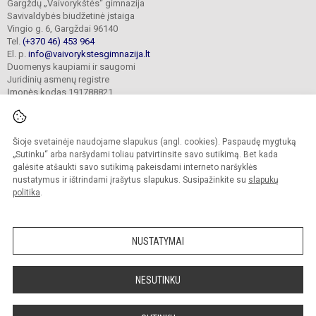
Gargždų „Vaivorykštės“ gimnazija
Savivaldybės biudžetinė įstaiga
Vingio g. 6, Gargždai 96140
Tel.
(+370 46) 453 964
El. p.
info@vaivorykstesgimnazija.lt
Duomenys kaupiami ir saugomi
Juridinių asmenų registre
Įmonės kodas 191788821
Šioje svetainėje naudojame slapukus (angl. cookies). Paspaudę mygtuką
© 2022. Gargždų „Vaivorykštės“ gimnazija. Visos teisės saugomos.
Kopijuoti turinį be raštiško gimnazijos sutikimo griežtai draudžiama.
„Sutinku“ arba naršydami toliau patvirtinsite savo sutikimą. Bet kada
galėsite atšaukti savo sutikimą pakeisdami interneto naršyklės
Prieinamumo paraiška
Slapukų valdymas
nustatymus ir ištrindami įrašytus slapukus. Susipažinkite su
slapukų
politika
.
Sumanus būdas atnaujinti
mokyklos interneto
svetainę
NUSTATYMAI
NESUTINKU