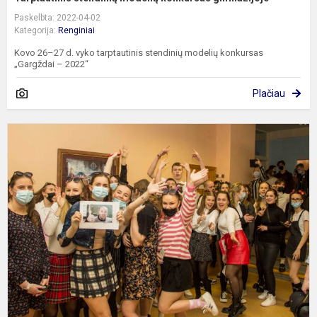
Paskelbta: 2022-04-02
Kategorija:
Renginiai
Kovo 26–27 d. vyko tarptautinis stendinių modelių konkursas
„Gargždai – 2022“
Plačiau
Š