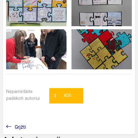
Nepamirškite
3
AČIŪ
padėkoti autoriui
Grįžti