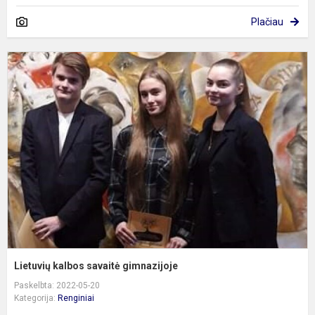
Plačiau
L
k
s
g
Lietuvių kalbos savaitė gimnazijoje
Paskelbta: 2022-05-20
Kategorija:
Renginiai