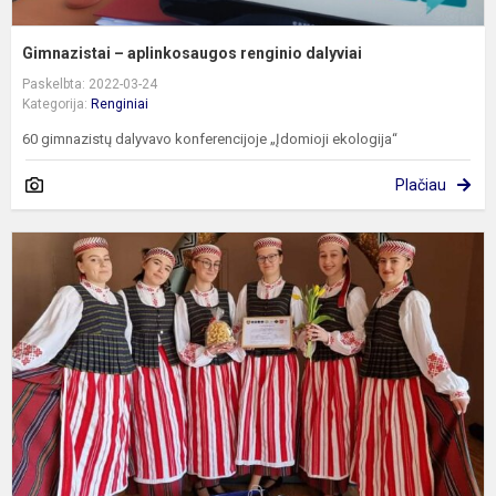
Gimnazistai – aplinkosaugos renginio dalyviai
Paskelbta: 2022-03-24
Kategorija:
Renginiai
60 gimnazistų dalyvavo konferencijoje „Įdomioji ekologija“
Plačiau
K
1
oj
G
k
c