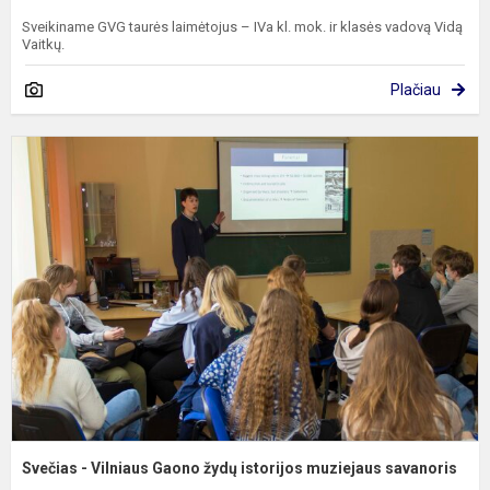
Sveikiname GVG taurės laimėtojus – IVa kl. mok. ir klasės vadovą Vidą
Vaitkų.
Plačiau
S
-
V
G
ž
i
m
s
Svečias - Vilniaus Gaono žydų istorijos muziejaus savanoris