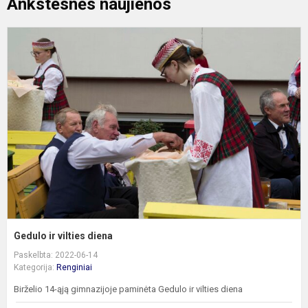
Ankstesnės naujienos
G
ir
v
d
Gedulo ir vilties diena
Paskelbta: 2022-06-14
Kategorija:
Renginiai
Birželio 14-ąją gimnazijoje paminėta Gedulo ir vilties diena