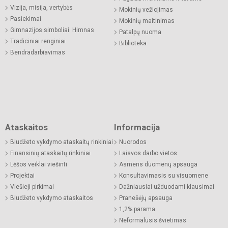
Vizija, misija, vertybės
Mokinių vežiojimas
Pasiekimai
Mokinių maitinimas
Gimnazijos simboliai. Himnas
Patalpų nuoma
Tradiciniai renginiai
Biblioteka
Bendradarbiavimas
Ataskaitos
Informacija
Biudžeto vykdymo ataskaitų rinkiniai
Nuorodos
Finansinių ataskaitų rinkiniai
Laisvos darbo vietos
Lėšos veiklai viešinti
Asmens duomenų apsauga
Projektai
Konsultavimasis su visuomene
Viešieji pirkimai
Dažniausiai užduodami klausimai
Biudžeto vykdymo ataskaitos
Pranešėjų apsauga
1,2% parama
Neformalusis švietimas