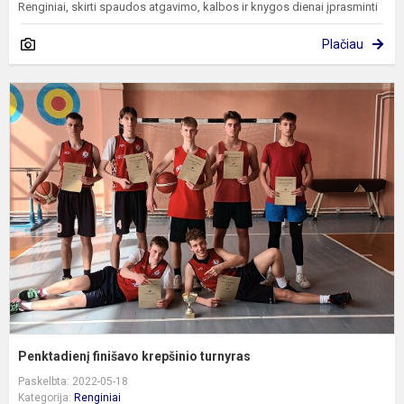
Renginiai, skirti spaudos atgavimo, kalbos ir knygos dienai įprasminti
Plačiau
P
f
k
t
Penktadienį finišavo krepšinio turnyras
Paskelbta: 2022-05-18
Kategorija:
Renginiai