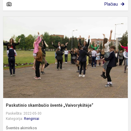
Plačiau
P
s
š
„
Paskutinio skambučio šventė „Vaivorykštėje“
Paskelbta: 2022-05-30
Kategorija:
Renginiai
Šventės akimirkos