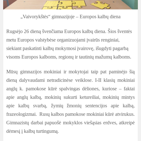
„Vaivorykštės“ gimnazijoje – Europos kalbų diena
Rugsėjo 26 dieną švenčiama Europos kalbų diena. Šios šventės
metu Europos valstybėse organizuojami įvairūs renginiai,
siekiant paskatinti kalbų mokymosi įvairovę, išugdyti pagarbą
visoms Europos kalboms, regionų ir tautinių mažumų kalboms.
Mūsų gimnazijos mokiniai ir mokytojai taip pat paminėjo šią
dieną dalyvaudami netradicinėse veiklose.
I-II klasių mokiniai
anglų k. pamokose kūrė spalvingas dėliones, kuriose
–
faktai
apie anglų kalbą, mokinių sukurti ketureiliai, mokinių mintys
apie kalbų svarbą, žymių žmonių sentencijos apie kalbą,
frazeologizmai. Rusų kalbos pamokose mokiniai kūrė atvirukus.
Gimnazistų darbai papuošė mokyklos viešąsias erdves, atkreipė
dėmesį į kalbų turtingumą.