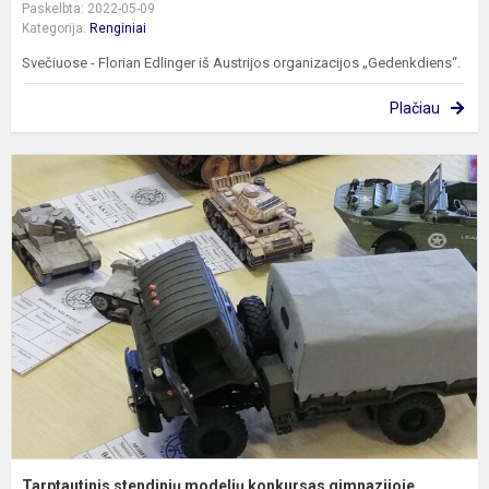
Paskelbta: 2022-05-09
Kategorija:
Renginiai
Svečiuose - Florian Edlinger iš Austrijos organizacijos „Gedenkdiens“.
Plačiau
T
s
m
k
g
Tarptautinis stendinių modelių konkursas gimnazijoje