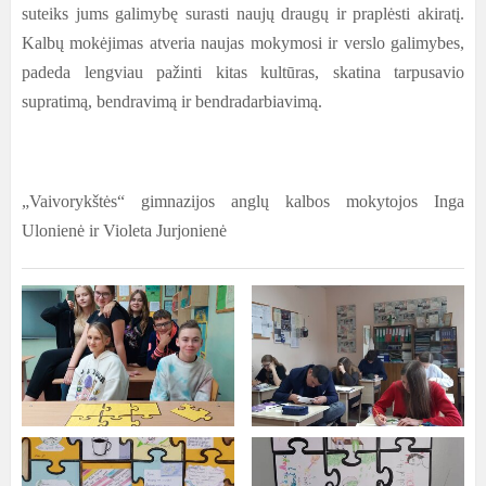
suteiks jums galimybę surasti naujų draugų ir praplėsti akiratį.
Kalbų mokėjimas atveria naujas mokymosi ir verslo galimybes,
padeda lengviau pažinti kitas kultūras, skatina tarpusavio
supratimą, bendravimą ir bendradarbiavimą.
„Vaivorykštės“ gimnazijos anglų kalbos mokytojos Inga
Ulonienė ir Violeta Jurjonienė