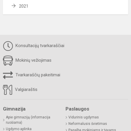
2021
Konsultacijų tvarkaraščiai
Mokinių vežiojimas
Tvarkaraščių pakeitimai
Valgiaraštis
Gimnazija
Paslaugos
Apie gimnaziją (informacija
Vidurinis ugdymas
ruošiama)
Neformalusis švietimas
Ugdymo aplinka
Pagalba mokiniams ir tėvams