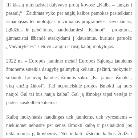
III klasių gimnazistai dalyvavo protų kovose „Kalba – langas į
pasaulį“ . Žaidimas vyko per anglų kalbos pamokas pasitelkiant
išmaniąsias technologijas ir virtualias programėles: savo žinias,
įgūdžius ir gebėjimus, naudodamiesi ,,Kahoot“ programa,
gimnazistai išbandė atsakydami į klausimus, kuriuos paruošė
,,Vaivorykštės“ lietuvių, anglų ir rusų kalbų mokytojos.
2022 m. – Europos jaunimo metai! Europos Sąjunga jauniems
žmonėms suteikia daugybę galimybių keliauti, pažinti, mokytis ir
sužinoti. Lietuvių liaudies išmintis sako: „Ką jaunas išmoksi,
visą amžių žinosi“. Tad nepraleiskite progos išmokti ką nors
naujo! Gal tai bus nauja kalba? Gal ją išmokęs tapsi vertėju ir
padėsi susikalbėti kitiems?
Kalbų mokymasis naudingas tiek jauniems, tiek vyresniems –
niekuomet nebūsite per senas išmokti kalbą ir pasinaudoti jos
teikiamomis galimybėmis. Net ir keli užsienio kalbos žodžiai