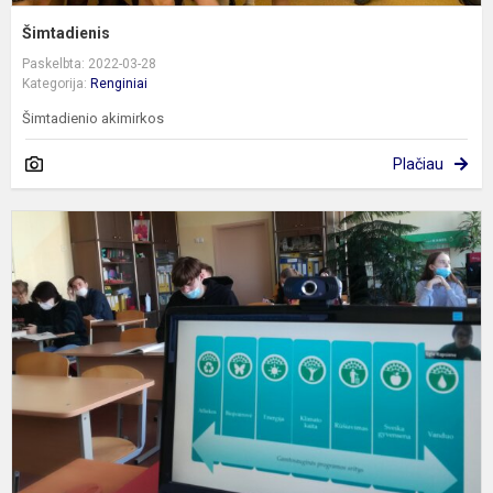
Šimtadienis
Paskelbta: 2022-03-28
Kategorija:
Renginiai
Šimtadienio akimirkos
Plačiau
G
–
a
r
d