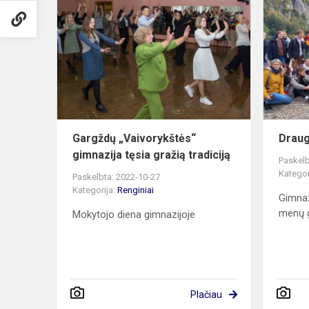
„Vaivorykšt
gimnazija
tęsia
gražią
tradiciją
Gargždų „Vaivorykštės“
Draug
gimnazija tęsia gražią tradiciją
Paskelb
Kategor
Paskelbta: 2022-10-27
Kategorija:
Renginiai
Gimnaz
menų g
Mokytojo diena gimnazijoje
Plačiau