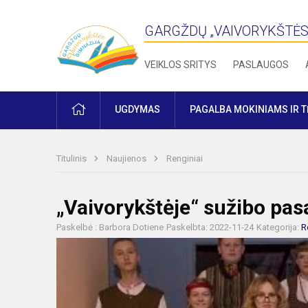
GARGŽDŲ „VAIVORYKŠTĖS
VEIKLOS SRITYS
PASLAUGOS
PRADŽIA
UGDYMAS
PAGALBA MOKINIAMS IR 
Titulinis
Naujienos
Renginiai
„Vaivorykštėje“ sužibo pas
Paskelbė : Barbora Dotiene
Paskelbta: 2022-11-24
Kategorija:
R