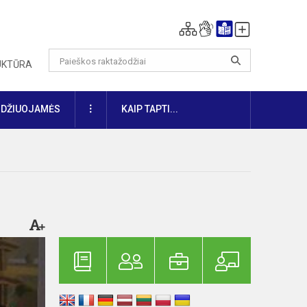
RUKTŪRA
DAUGIAU
IDŽIUOJAMĖS
KAIP TAPTI...