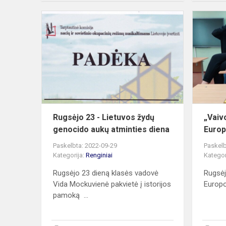
Rugsėjo
23
-
Lietuvos
žydų
genocido
aukų
atminties
diena
Rugsėjo 23 - Lietuvos žydų
„Vaiv
genocido aukų atminties diena
Europ
Paskelbta: 2022-09-29
Paskelb
Kategorija:
Renginiai
Kategor
Rugsėjo 23 dieną klasės vadovė
Rugsėj
Vida Mockuvienė pakvietė į istorijos
Europo
pamoką ...