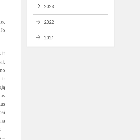
2023
as,
2022
 Jo
2021
 ir
ai,
ono
 ir
ąją
dos
ius
bai
ena
s –
s –