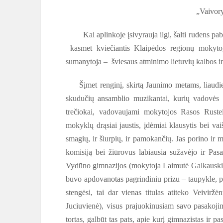
„Vaivory
Kai aplinkoje įsivyrauja ilgi, šalti rudens 
kasmet kviečiantis Klaipėdos regionų mokytoj
sumanytoja – šviesaus atminimo lietuvių kalbos ir
Šįmet renginį, skirtą Jaunimo metams, liaudies
skudučių ansamblio muzikantai, kurių vadovės m
trečiokai, vadovaujami mokytojos Rasos Rustei
mokyklų drąsiai jaustis, įdėmiai klausytis bei vai
smagių, ir šiurpių, ir pamokančių. Jas porino ir m
komisiją bei žiūrovus labiausia sužavėjo ir Pa
Vydūno gimnazijos (mokytoja Laimutė Galkauskienė
buvo apdovanotas pagrindiniu prizu – taupykle, pri
stengėsi, tai dar vienas titulas atiteko Veivir
Juciuvienė), visus prajuokinusiam savo pasakoj
tortas, galbūt tas pats, apie kurį gimnazistas ir 