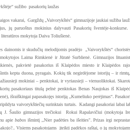
kštėje“ sužibo pasakorių laužas
pabaigos vakarai, Gargždų „Vaivorykštės“ gimnazijoje jaukiai sužiba lauž
us, jų paruoštus mokinius dalyvauti Pasakorių šventėje-konkurse.
 literatūros mokytoja Daiva Toliušienė.
 dainomis ir skudučių melodijomis pradėjo „Vaivorykštės“ choristės
okytojos Laima Rimkienė ir Jūratė Surblienė. Gimnazijos lituanist
kienės, pakvietė pasakorius iš Klaipėdos miesto ir Klaipėdos raj
šintis kepta duona, pyragais. Kokių tik negirdėjome istorijų – ir rimtų,
ažiausieji mokiniai – penktokai, ir vyriausieji – vienuoliktokai. Skarot
sakorių pasakoriaus titulą pelnė penktokas Benas Naujokas iš Klaipė
), išraiškingai papasakojęs istoriją ,,Kumeliuko perėjimas“. Pasakor
pildyta vaivorykštiečių surinktais turtais. Kadangi pasakoriai labai la
žėnų J. Šaulio gimnazijos trečiokui Rokui Rapalavičiui (mokytoja Ir
imu apie
babos
išmintį ,,Nier padėties ba išeities". Prizas irgi neprasta
pasakojo?.. Visiems pasakotojams įteikti padėkos raštai, o jų mokytojam