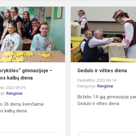
„Vaivorykštės“
gimnazijoje
–
Europos
kalbų
diena
orykštės“ gimnazijoje –
Gedulo ir vilties diena
os kalbų diena
Paskelbta: 2022-06-14
Kategorija:
Renginiai
ta: 2022-09-29
ija:
Renginiai
Birželio 14-ąją gimnazijoje p
Gedulo ir vilties diena
o 26 dieną švenčiama
s kalbų diena.