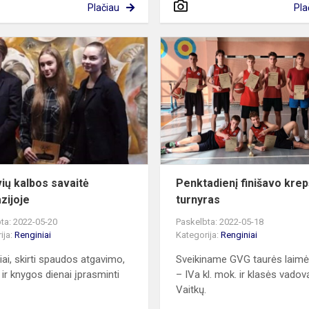
Plačiau
Pla
Lietuvių
kalbos
savaitė
je“
gimnazijoje
vių kalbos savaitė
Penktadienį finišavo krep
zijoje
turnyras
ta: 2022-05-20
Paskelbta: 2022-05-18
ija:
Renginiai
Kategorija:
Renginiai
iai, skirti spaudos atgavimo,
Sveikiname GVG taurės laimė
 ir knygos dienai įprasminti
– IVa kl. mok. ir klasės vadov
Vaitkų.