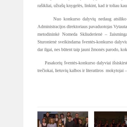
rašikliai, užrašų knygelės, linkint, kad ir toliau ka
Nuo konkurso dalyvių nedaug atsiliko ir sv
Administracijos direktoriaus pavaduotojas Vytauta
metodininkė Nomeda Skliuderienė – žaismingai
Sturonienė sveikindama šventės-konkurso dalyvius, 
dar ilgai, nes būtent taip jauni žmonės parodo, kok
Pasakorių šventės-konkurso dalyviai išsiskirstė, 
trečiokai, lietuvių kalbos ir literatūros mokytojai – 