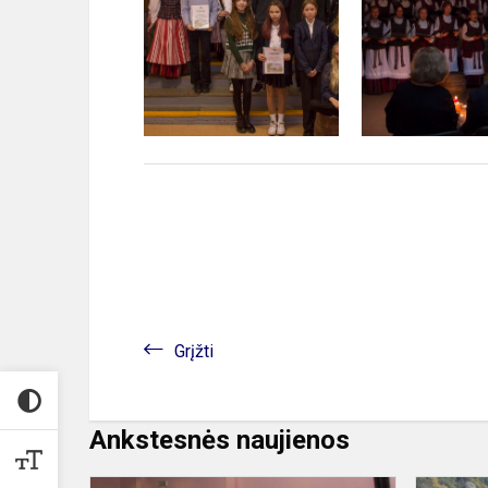
Grįžti
Ankstesnės naujienos
Gargždų