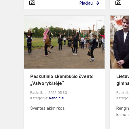
Plačiau
Paskutinio
skambučio
šventė
„Vaivorykštė
Paskutinio skambučio šventė
Lietu
„Vaivorykštėje“
gimna
Paskelbta: 2022-05-30
Paskelb
Kategorija:
Renginiai
Kategor
Šventės akimirkos
Rengin
kalbos