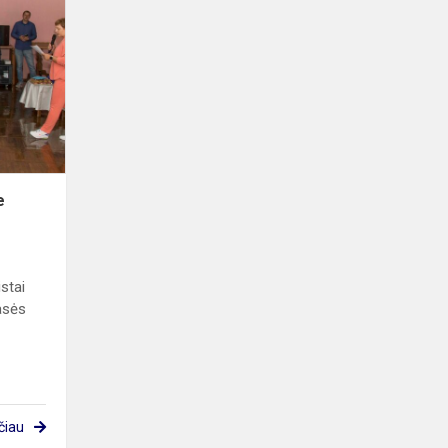
šventė
gimnazijoje
e
stai
lasės
čiau