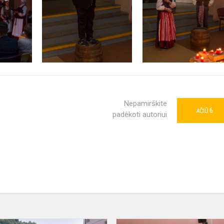
Nepamirškite
6
AČIŪ
padėkoti autoriui
Draugystė