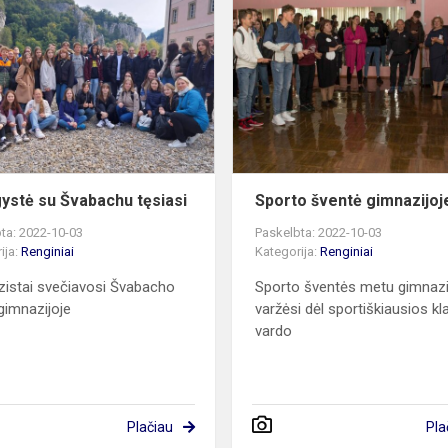
ės“
su
Švabachu
tęsiasi
ystė su Švabachu tęsiasi
Sporto šventė gimnazijoj
ta: 2022-10-03
Paskelbta: 2022-10-03
ija:
Renginiai
Kategorija:
Renginiai
istai svečiavosi Švabacho
Sporto šventės metu gimnazi
imnazijoje
varžėsi dėl sportiškiausios k
vardo
Plačiau
Pla