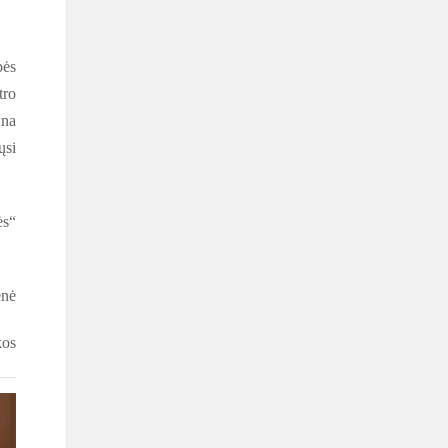
bės
tro
Ona
ųsi
ės“
enė
kos