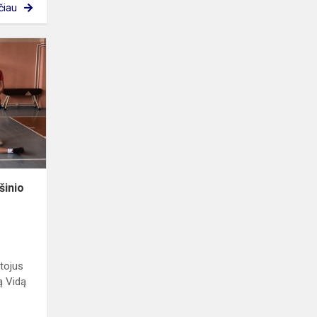
čiau
Penktadienį
finišavo
krepšinio
turnyras
šinio
tojus
ą Vidą