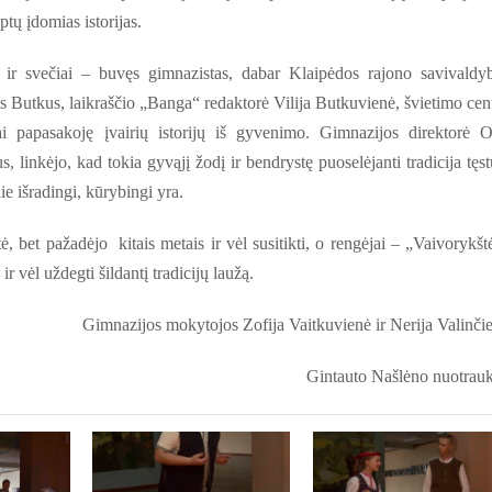
uptų įdomias istorijas.
ečiai – buvęs gimnazistas, dabar Klaipėdos rajono savivaldy
s Butkus, laikraščio „Banga“ redaktorė Vilija Butkuvienė, švietimo cen
 papasakoję įvairių istorijų iš gyvenimo. Gimnazijos direktorė 
linkėjo, kad tokia gyvąjį žodį ir bendrystę puoselėjanti tradicija tęst
ie išradingi, kūrybingi yra.
bet pažadėjo kitais metais ir vėl susitikti, o rengėjai – „Vaivorykšt
ir vėl uždegti šildantį tradicijų laužą.
Gimnazijos mokytojos Zofija Vaitkuvienė ir Nerija Valinči
Gintauto Našlėno nuotrau