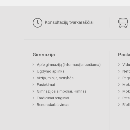
Konsultacijų tvarkaraščiai
Gimnazija
Pasl
Apie gimnaziją (informacija ruošiama)
Vidu
Ugdymo aplinka
Nefo
Vizija, misija, vertybės
Paga
Pasiekimai
Moki
Gimnazijos simboliai. Himnas
Moki
Tradiciniai renginiai
Pat
Bendradarbiavimas
Bibl