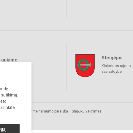
Steigėjas
raukime
Klaipėdos rajono
savivaldybė
paudę
 sutikimą.
neto
pažinkite
Prieinamumo paraiška
Slapukų valdymas
INKU