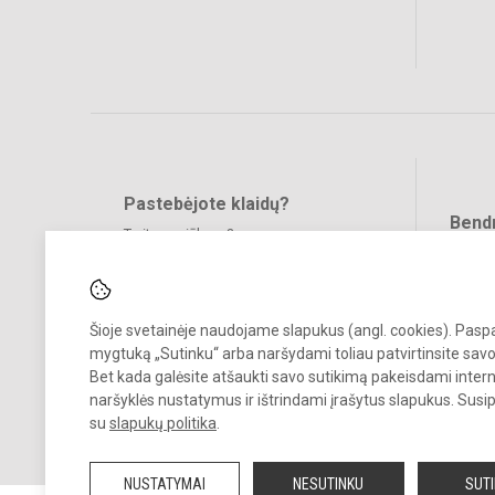
Pastebėjote klaidų?
Bend
Turite pasiūlymų?
RAŠYKITE
Šioje svetainėje naudojame slapukus (angl. cookies). Pas
mygtuką „Sutinku“ arba naršydami toliau patvirtinsite savo
Bet kada galėsite atšaukti savo sutikimą pakeisdami inter
naršyklės nustatymus ir ištrindami įrašytus slapukus. Susi
© 2022. Gargždų „Vaivorykštės“ gimnazija. Visos teisės saugomos.
su
slapukų politika
.
Kopijuoti turinį be raštiško gimnazijos sutikimo griežtai draudžiama.
NUSTATYMAI
NESUTINKU
SUT