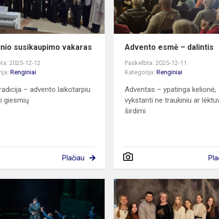
inio susikaupimo vakaras
Advento esmė – dalintis
ta: 2025-12-12
Paskelbta: 2025-12-11
ija:
Renginiai
Kategorija:
Renginiai
radicija – advento laikotarpiu
Adventas – ypatinga kelionė,
i giesmių
vykstanti ne traukiniu ar lėktu
širdimi
Plačiau
Pla
Klaipėdos
Rotary
klubo
„Aditė“