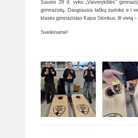
Sausio 28 d. vyko „Vaivorykštės" gimnazi
gimnazistų. Daugiausia taškų surinko ir I vi
klasės gimnazistas Kajus Stonkus, III vietą 
Sveikiname!