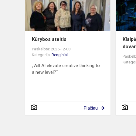
Kūrybos ateitis
Klaip
dova
Paskelbta: 2025-12-08
Kategorija:
Renginiai
Paskelb
Kategor
„Will AI elevate creative thinking to
a new level?“
Plačiau