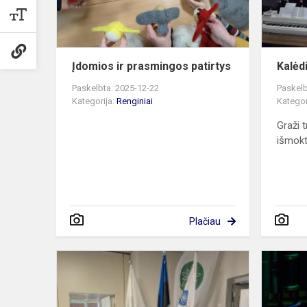
Įdomios ir prasmingos patirtys
Kalėd
Paskelbta: 2025-12-22
Paskelb
Kategorija:
Renginiai
Kategor
Graži t
išmokt
Plačiau
Kūrybos
ateitis