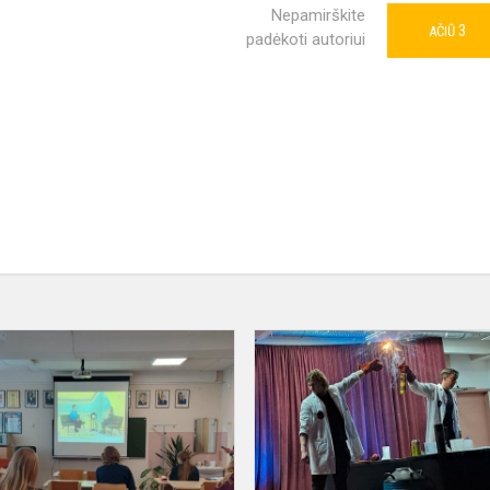
Nepamirškite
3
AČIŪ
padėkoti autoriui
as
Anglų
kalbos
olimpiada
„Vaivorykštės“
gimnazijoje