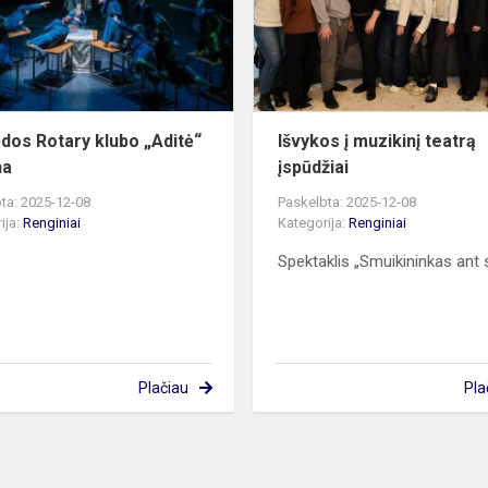
dovana
ėdos Rotary klubo „Aditė“
Išvykos į muzikinį teatrą
na
įspūdžiai
ta: 2025-12-08
Paskelbta: 2025-12-08
ija:
Renginiai
Kategorija:
Renginiai
Spektaklis „Smuikininkas ant 
Plačiau
Pla