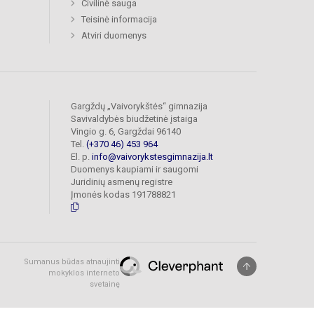
Civilinė sauga
Teisinė informacija
Atviri duomenys
Gargždų „Vaivorykštės“ gimnazija
Savivaldybės biudžetinė įstaiga
Vingio g. 6, Gargždai 96140
Tel.
(+370 46) 453 964
El. p.
info@vaivorykstesgimnazija.lt
Duomenys kaupiami ir saugomi
Juridinių asmenų registre
Įmonės kodas 191788821
Sumanus būdas atnaujinti
mokyklos interneto
svetainę