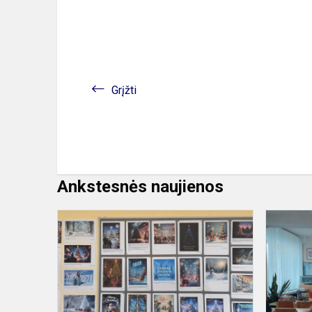
Grįžti
Ankstesnės naujienos
Kūrybingum
ir
DI