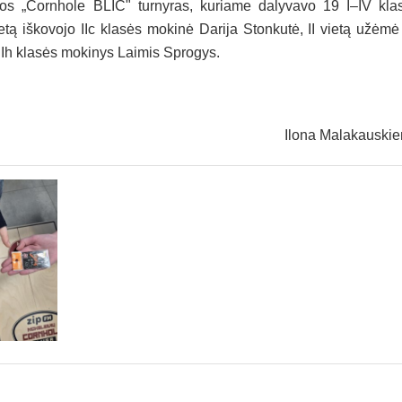
jos „Cornhole BLIC" turnyras, kuriame dalyvavo 19 I–IV kla
etą iškovojo IIc klasės mokinė Darija Stonkutė, II vietą užėmė
– Ih klasės mokinys Laimis Sprogys.
Ilona Malakauski