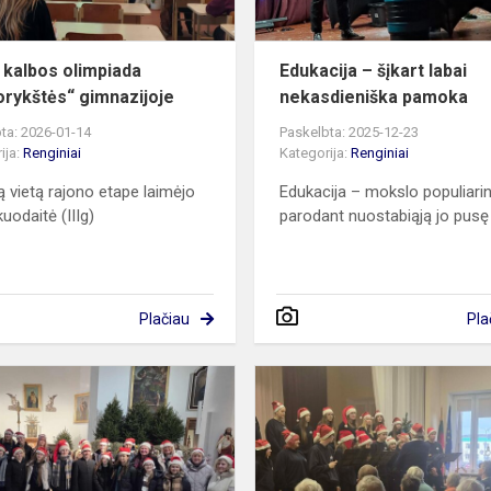
 kalbos olimpiada
Edukacija – šįkart labai
orykštės“ gimnazijoje
nekasdieniška pamoka
ta: 2026-01-14
Paskelbta: 2025-12-23
ija:
Renginiai
Kategorija:
Renginiai
ą vietą rajono etape laimėjo
Edukacija – mokslo populiari
uodaitė (IIIg)
parodant nuostabiąją jo pusę
Plačiau
Pla
Kalėdinio
susikaupimo
vakaras