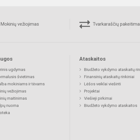
Mokinių vežiojimas
Tvarkaraščių pakeitima
augos
Ataskaitos
rinis ugdymas
Biudžeto vykdymo ataskaitų rin
rmalusis švietimas
Finansinių ataskaitų rinkiniai
lba mokiniams ir tėvams
Lėšos veiklai viešinti
nių vežiojimas
Projektai
nių maitinimas
Viešieji pirkimai
alpų nuoma
Biudžeto vykdymo ataskaitos
ioteka