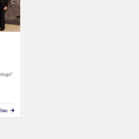
įspūdžiai
stogo“
čiau