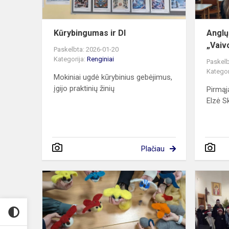
Kūrybingumas ir DI
Anglų
„Vaiv
Paskelbta: 2026-01-20
Kategorija:
Renginiai
Paskelb
Kategor
Mokiniai ugdė kūrybinius gebėjimus,
įgijo praktinių žinių
Pirmąj
Elzė Sk
Plačiau
Įdomios
ir
prasmingos
patirtys