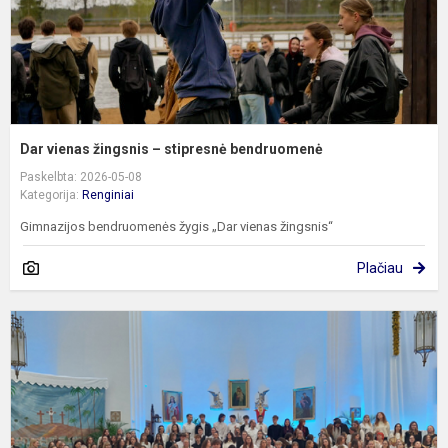
Dar vienas žingsnis – stipresnė bendruomenė
Paskelbta: 2026-05-08
Kategorija:
Renginiai
Gimnazijos bendruomenės žygis „Dar vienas žingsnis“
Plačiau
G
f
G