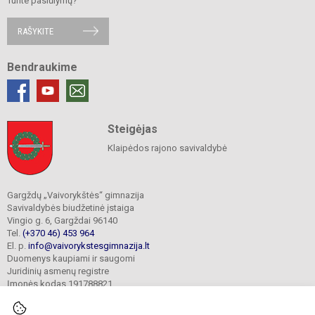
Turite pasiūlymų?
RAŠYKITE
Bendraukime
Steigėjas
Klaipėdos rajono savivaldybė
Gargždų „Vaivorykštės“ gimnazija
Savivaldybės biudžetinė įstaiga
Vingio g. 6, Gargždai 96140
Tel.
(+370 46) 453 964
El. p.
info@vaivorykstesgimnazija.lt
Duomenys kaupiami ir saugomi
Juridinių asmenų registre
Įmonės kodas 191788821