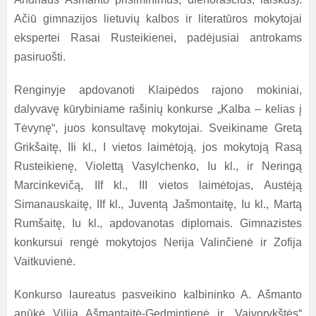
Ačiū gimnazijos lietuvių kalbos ir literatūros mokytojai
ekspertei Rasai Rusteikienei, padėjusiai antrokams
pasiruošti.
Renginyje apdovanoti Klaipėdos rajono mokiniai,
dalyvavę kūrybiniame rašinių konkurse „Kalba – kelias į
Tėvynę“, juos konsultavę mokytojai. Sveikiname Gretą
Grikšaitę, IIi kl., I vietos laimėtoją, jos mokytoją Rasą
Rusteikienę, Violettą Vasylchenko, Iu kl., ir Neringą
Marcinkevičą, IIf kl., III vietos laimėtojas, Austėją
Simanauskaitę, IIf kl., Juventą Jašmontaitę, Iu kl., Martą
Rumšaitę, Iu kl., apdovanotas diplomais. Gimnazistes
konkursui rengė mokytojos Nerija Valinčienė ir Zofija
Vaitkuvienė.
Konkurso laureatus pasveikino kalbininko A. Ašmanto
anūkė Vilija Ašmantaitė-Gedmintienė ir „Vaivorykštės“