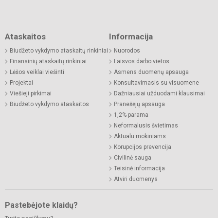
Ataskaitos
Informacija
Biudžeto vykdymo ataskaitų rinkiniai
Nuorodos
Finansinių ataskaitų rinkiniai
Laisvos darbo vietos
Lėšos veiklai viešinti
Asmens duomenų apsauga
Projektai
Konsultavimasis su visuomene
Viešieji pirkimai
Dažniausiai užduodami klausimai
Biudžeto vykdymo ataskaitos
Pranešėjų apsauga
1,2% parama
Neformalusis švietimas
Aktualu mokiniams
Korupcijos prevencija
Civilinė sauga
Teisinė informacija
Atviri duomenys
Pastebėjote klaidų?