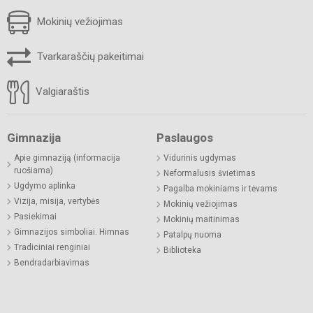
Mokinių vežiojimas
Tvarkaraščių pakeitimai
Valgiaraštis
Gimnazija
Paslaugos
Apie gimnaziją (informacija
Vidurinis ugdymas
ruošiama)
Neformalusis švietimas
Ugdymo aplinka
Pagalba mokiniams ir tėvams
Vizija, misija, vertybės
Mokinių vežiojimas
Pasiekimai
Mokinių maitinimas
Gimnazijos simboliai. Himnas
Patalpų nuoma
Tradiciniai renginiai
Biblioteka
Bendradarbiavimas