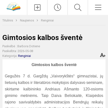
Paieška
Men
Titulinis
Naujienos
Renginiai
Gimtosios kalbos šventė
Paskelbė : Barbora Dotiene
Paskelbta: 2026-05-08
Kategorija:
Renginiai
Gimtosios kalbos šventė
Gegužės 7 d. Gargždų „Vaivorykštės“ gimnazistai, jų
lietuvių kalbos ir literatūros mokytojos dalyvavo seminare,
skirtame kalbininko Andriaus Ašmanto 120-osioms
gimimo metinėms. Taip Daiva Beliokaitė, Klaipėdos
rajono savivaldybės administracijos Bendrųjų reikalų