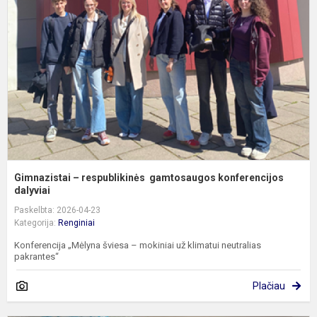
r
g
k
da
Gimnazistai – respublikinės gamtosaugos konferencijos
dalyviai
Paskelbta: 2026-04-23
Kategorija:
Renginiai
Konferencija „Mėlyna šviesa – mokiniai už klimatui neutralias
pakrantes“
Plačiau