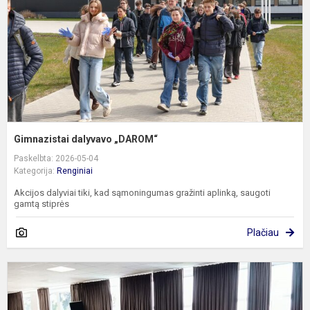
Gimnazistai dalyvavo „DAROM“
Paskelbta: 2026-05-04
Kategorija:
Renginiai
Akcijos dalyviai tiki, kad sąmoningumas gražinti aplinką, saugoti
gamtą stiprės
Plačiau
G
b
d