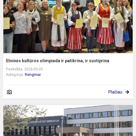
p
ir
s
Etninės kultūros olimpiada ir patikrina, ir sustiprina
Paskelbta: 2026-05-05
Kategorija:
Renginiai
Plačiau
G
d
„