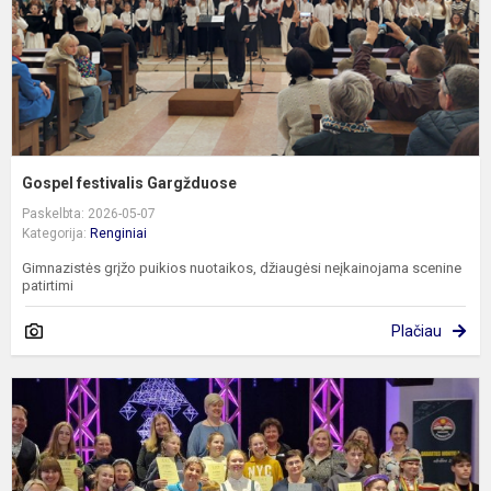
Gospel festivalis Gargžduose
Paskelbta: 2026-05-07
Kategorija:
Renginiai
Gimnazistės grįžo puikios nuotaikos, džiaugėsi neįkainojama scenine
patirtimi
Plačiau
E
k
o
ir