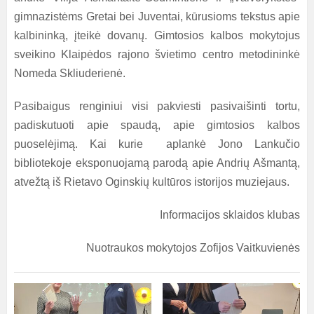
gimnazistėms Gretai bei Juventai, kūrusioms tekstus apie
kalbininką, įteikė dovanų. Gimtosios kalbos mokytojus
sveikino Klaipėdos rajono švietimo centro metodininkė
Nomeda Skliuderienė.
Pasibaigus renginiui visi pakviesti pasivaišinti tortu,
padiskutuoti apie spaudą, apie gimtosios kalbos
puoselėjimą. Kai kurie aplankė Jono Lankučio
bibliotekoje eksponuojamą parodą apie Andrių Ašmantą,
atvežtą iš Rietavo Oginskių kultūros istorijos muziejaus.
Informacijos sklaidos klubas
Nuotraukos mokytojos Zofijos Vaitkuvienės