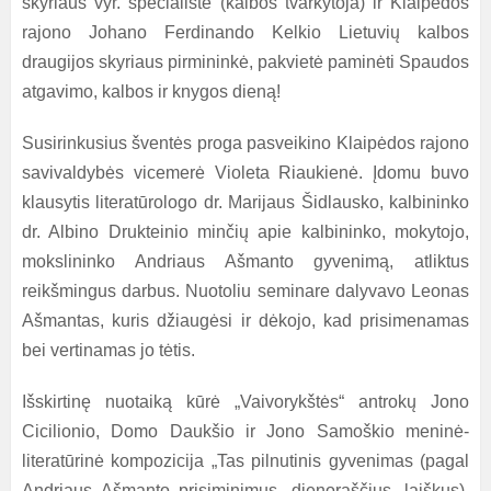
skyriaus vyr. specialistė (kalbos tvarkytoja) ir Klaipėdos
rajono Johano Ferdinando Kelkio Lietuvių kalbos
draugijos skyriaus pirmininkė, pakvietė paminėti Spaudos
atgavimo, kalbos ir knygos dieną!
Susirinkusius šventės proga pasveikino Klaipėdos rajono
savivaldybės vicemerė Violeta Riaukienė. Įdomu buvo
klausytis literatūrologo dr. Marijaus Šidlausko, kalbininko
dr. Albino Drukteinio minčių apie kalbininko, mokytojo,
mokslininko Andriaus Ašmanto gyvenimą, atliktus
reikšmingus darbus. Nuotoliu seminare dalyvavo Leonas
Ašmantas, kuris džiaugėsi ir dėkojo, kad prisimenamas
bei vertinamas jo tėtis.
Išskirtinę nuotaiką kūrė „Vaivorykštės“ antrokų Jono
Cicilionio, Domo Daukšio ir Jono Samoškio meninė-
literatūrinė kompozicija „Tas pilnutinis gyvenimas (pagal
Andriaus Ašmanto prisiminimus, dienoraščius, laiškus).