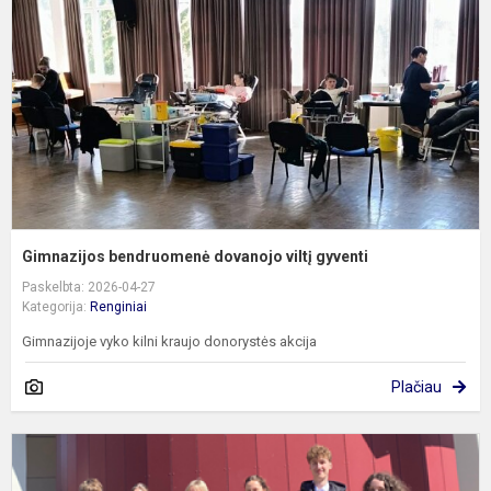
vi
g
Gimnazijos bendruomenė dovanojo viltį gyventi
Paskelbta: 2026-04-27
Kategorija:
Renginiai
Gimnazijoje vyko kilni kraujo donorystės akcija
Plačiau
G
–