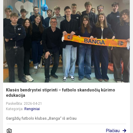
K
b
s
–
f
s
k
e
Klasės bendrystei stiprinti – futbolo skanduočių kūrimo
edukacija
Paskelbta: 2026-04-21
Kategorija:
Renginiai
Gargždų futbolo klubas „Banga“ iš arčiau
Plačiau