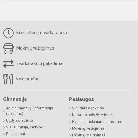
Konsultacijų tvarkaraščiai
Mokinių vežiojimas
Tvarkaraščių pakeitimai
Valgiaraštis
Gimnazija
Paslaugos
Apie gimnaziją (informacija
Vidurinis ugdymas
ruošiama)
Neformalusis švietimas
Ugdymo aplinka
Pagalba mokiniams ir tėvams
Vizija, misija, vertybės
Mokinių vežiojimas
Pasiekimai
Mokinių maitinimas