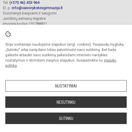
Tel.
(+370 46) 453 964
El. p.
info@vaivorykstesgimnazija.lt
Duomenys kaupiami ir saugomi
Juridinių asmenų registre
Įmonės kodas 191788821
Šioje svetainėje naudojame slapukus (angl. cookies). Paspaudę mygtuką
© 2022. Gargždų „Vaivorykštės“ gimnazija. Visos teisės saugomos.
Kopijuoti turinį be raštiško gimnazijos sutikimo griežtai draudžiama.
„Sutinku“ arba naršydami toliau patvirtinsite savo sutikimą. Bet kada
galėsite atšaukti savo sutikimą pakeisdami interneto naršyklės
Prieinamumo paraiška
Slapukų valdymas
nustatymus ir ištrindami įrašytus slapukus. Susipažinkite su
slapukų
politika
.
Sumanus būdas atnaujinti
mokyklos interneto
svetainę
NUSTATYMAI
NESUTINKU
SUTINKU