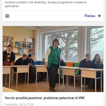
Kariūnai pristatė LKA struktūrą, studijų programas ir karjeros
galimybes
Plačiau
V
p
j
p
p
i
V
Verslo pradžia jaunimui: praktiniai patarimai iš VMI
Paskelbta: 2025-12-08