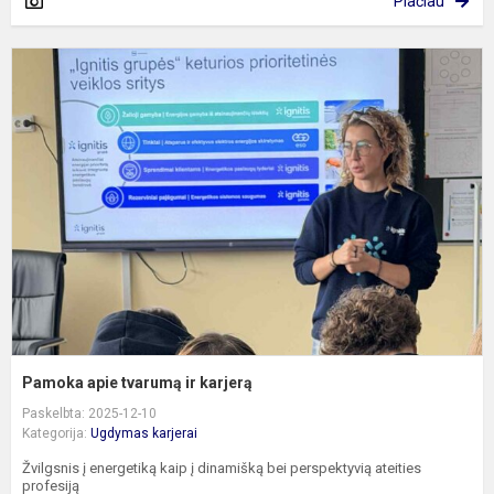
Plačiau
P
a
t
ir
k
Pamoka apie tvarumą ir karjerą
Paskelbta: 2025-12-10
Kategorija:
Ugdymas karjerai
Žvilgsnis į energetiką kaip į dinamišką bei perspektyvią ateities
profesiją