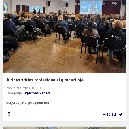
s
p
g
Jūrinės srities profesionalai gimnazijoje
Paskelbta: 2026-01-19
Kategorija:
Ugdymas karjerai
Karjeros įžvalgos jaunimui
Plačiau