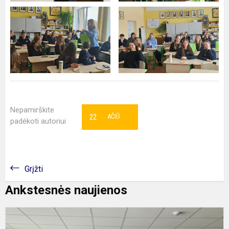
Nepamirškite
22
AČIŪ
padėkoti autoriui
Grįžti
Ankstesnės naujienos
I
k