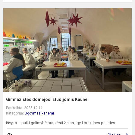
G
d
s
K
Gimnazistės domėjosi studijomis Kaune
Paskelbta: 2025-12-11
Kategorija:
Ugdymas karjerai
Išvyka – puiki galimybė praplėsti žinias, įgyti praktinės patirties