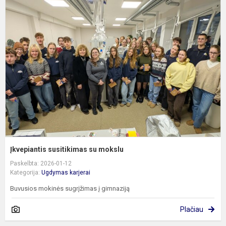
Į
s
s
m
Įkvepiantis susitikimas su mokslu
Paskelbta: 2026-01-12
Kategorija:
Ugdymas karjerai
Buvusios mokinės sugrįžimas į gimnaziją
Plačiau