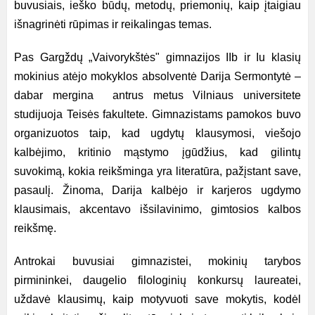
buvusiais, ieško būdų, metodų, priemonių, kaip įtaigiau
išnagrinėti rūpimas ir reikalingas temas.
Pas Gargždų „Vaivorykštės" gimnazijos IIb ir Iu klasių
mokinius atėjo mokyklos absolventė Darija Sermontytė –
dabar mergina antrus metus Vilniaus universitete
studijuoja Teisės fakultete. Gimnazistams pamokos buvo
organizuotos taip, kad ugdytų klausymosi, viešojo
kalbėjimo, kritinio mąstymo įgūdžius, kad gilintų
suvokimą, kokia reikšminga yra literatūra, pažįstant save,
pasaulį. Žinoma, Darija kalbėjo ir karjeros ugdymo
klausimais, akcentavo išsilavinimo, gimtosios kalbos
reikšmę.
Antrokai buvusiai gimnazistei, mokinių tarybos
pirmininkei, daugelio filologinių konkursų laureatei,
uždavė klausimų, kaip motyvuoti save mokytis, kodėl