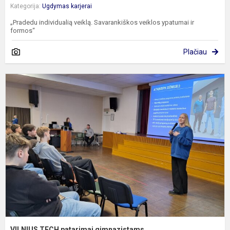
Kategorija:
Ugdymas karjerai
„Pradedu individualią veiklą. Savarankiškos veiklos ypatumai ir
formos“
Plačiau
V
T
p
g
VILNIUS TECH patarimai gimnazistams