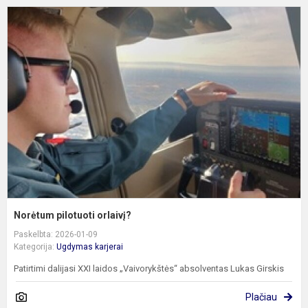
N
p
o
Norėtum pilotuoti orlaivį?
Paskelbta: 2026-01-09
Kategorija:
Ugdymas karjerai
Patirtimi dalijasi XXI laidos „Vaivorykštės“ absolventas Lukas Girskis
Plačiau