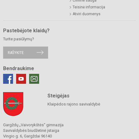
Civilinė sauga
Teisinė informacija
Atviri duomenys
Pastebėjote klaidų?
Turite pasiūlymų?
RAŠYKITE
Bendraukime
Steigėjas
Klaipėdos rajono savivaldybė
Gargždų „Vaivorykštės“ gimnazija
Savivaldybės biudžetinė įstaiga
Vingio g. 6, Gargždai 96140