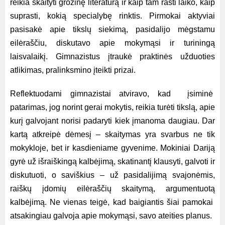
reikia skaityti grožinę literatūrą ir kaip tam rasti laiko, kaip
suprasti, kokią specialybę rinktis. Pirmokai aktyviai
pasisakė apie tikslų siekimą, pasidalijo mėgstamu
eilėraščiu, diskutavo apie mokymąsi ir turiningą
laisvalaikį. Gimnazistus įtraukė praktinės užduoties
atlikimas, pralinksmino įteikti prizai.
Reflektuodami gimnazistai atviravo, kad įsiminė
patarimas, jog norint gerai mokytis, reikia turėti tikslą, apie
kurį galvojant norisi padaryti kiek įmanoma daugiau. Dar
kartą atkreipė dėmesį – skaitymas yra svarbus ne tik
mokykloje, bet ir kasdieniame gyvenime. Mokiniai Dariją
gyrė už išraiškingą kalbėjimą, skatinantį klausyti, galvoti ir
diskutuoti, o saviškius – už pasidalijimą svajonėmis,
raiškų įdomių eilėraščių skaitymą, argumentuotą
kalbėjimą. Ne vienas teigė, kad baigiantis šiai pamokai
atsakingiau galvoja apie mokymąsi, savo ateities planus.