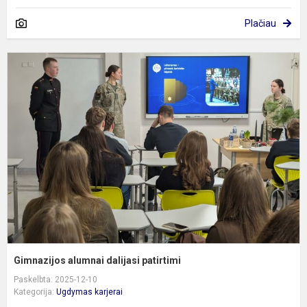
Plačiau
G
a
d
p
Gimnazijos alumnai dalijasi patirtimi
Paskelbta: 2025-12-10
Kategorija:
Ugdymas karjerai