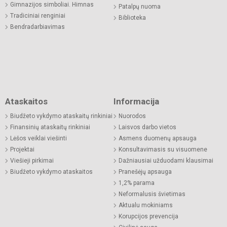
Gimnazijos simboliai. Himnas
Patalpų nuoma
Tradiciniai renginiai
Biblioteka
Bendradarbiavimas
Ataskaitos
Informacija
Biudžeto vykdymo ataskaitų rinkiniai
Nuorodos
Finansinių ataskaitų rinkiniai
Laisvos darbo vietos
Lėšos veiklai viešinti
Asmens duomenų apsauga
Projektai
Konsultavimasis su visuomene
Viešieji pirkimai
Dažniausiai užduodami klausimai
Biudžeto vykdymo ataskaitos
Pranešėjų apsauga
1,2% parama
Neformalusis švietimas
Aktualu mokiniams
Korupcijos prevencija