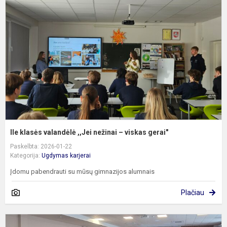
v
,
n
–
v
g
IIe klasės valandėlė ,,Jei nežinai – viskas gerai"
Paskelbta: 2026-01-22
Kategorija:
Ugdymas karjerai
Įdomu pabendrauti su mūsų gimnazijos alumnais
Plačiau
J