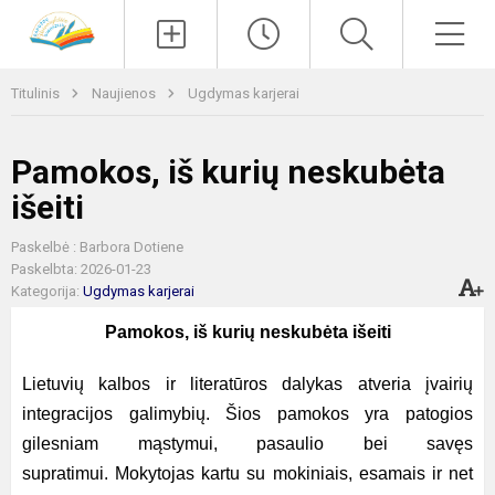
Paieška
Men
Titulinis
Naujienos
Ugdymas karjerai
Pamokos, iš kurių neskubėta
išeiti
Paskelbė : Barbora Dotiene
Paskelbta: 2026-01-23
Kategorija:
Ugdymas karjerai
Pamokos, iš kurių neskubėta išeiti
Lietuvių kalbos ir literatūros dalykas atveria įvairių
integracijos galimybių. Šios pamokos yra patogios
gilesniam mąstymui, pasaulio bei savęs
supratimui. Mokytojas kartu su mokiniais, esamais ir net