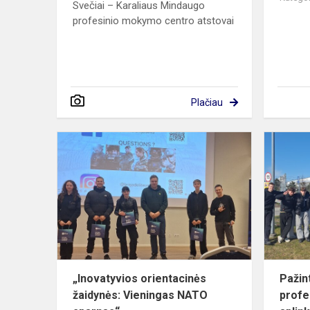
Svečiai – Karaliaus Mindaugo
profesinio mokymo centro atstovai
Plačiau
„Inovatyvio
orientacinės
žaidynės:
Vieningas
NATO
sparnas“
„Inovatyvios orientacinės
Pažint
žaidynės: Vieningas NATO
profe