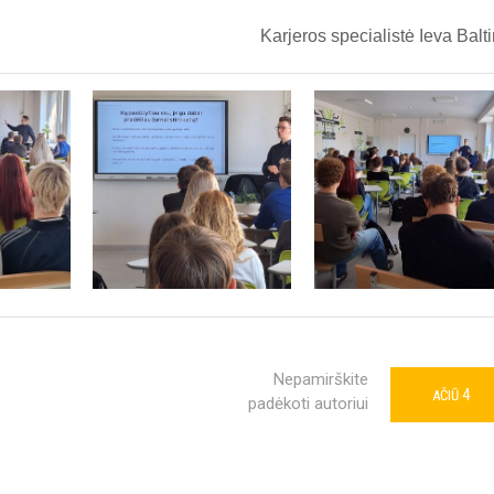
Karjeros specialistė Ieva Balt
Nepamirškite
4
AČIŪ
padėkoti autoriui