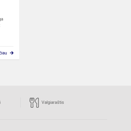
ga
t
čiau
i
Valgiaraštis