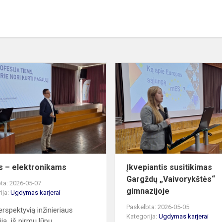
Ateitis
–
elektronikams
is – elektronikams
Įkvepiantis susitikimas
Gargždų „Vaivorykštės“
ta: 2026-05-07
gimnazijoje
ija:
Ugdymas karjerai
Paskelbta: 2026-05-05
erspektyvią inžinieriaus
Kategorija:
Ugdymas karjerai
iją iš pirmų lūpų