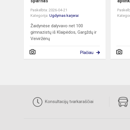
sparnas“
aplin
Paskelbta: 2026-04-21
Paskelb
Kategorija:
Ugdymas karjerai
Kategor
Žaidynėse dalyvavo net 100
gimnazistų iš Klaipėdos, Gargždų ir
Veiviržėnų
Plačiau
Konsultacijų tvarkaraščiai