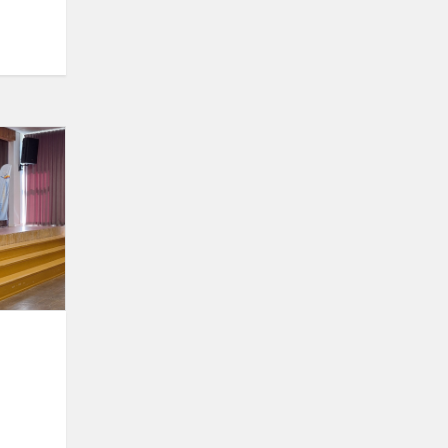
Įkvepiantis
susitikimas
Gargždų
„Vaivorykštės“
gimnazijoje