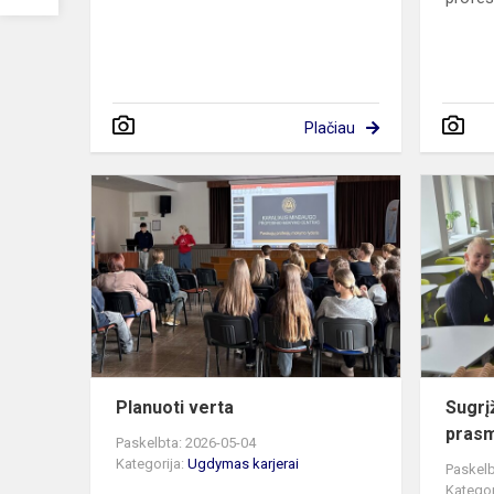
Plačiau
Planuoti
verta
Planuoti verta
Sugrį
prasm
Paskelbta: 2026-05-04
Kategorija:
Ugdymas karjerai
Paskelb
Kategor