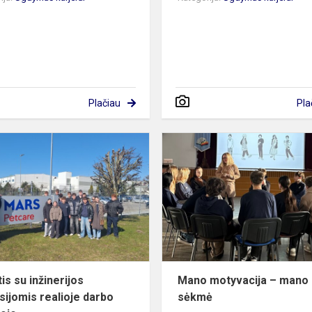
Plačiau
Pla
s
Pažintis
su
inžinerijos
profesijomis
realioje
darbo
aplinko...
is su inžinerijos
Mano motyvacija – mano
sijomis realioje darbo
sėkmė