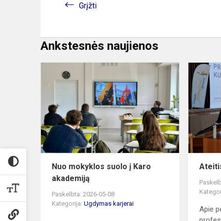
Grįžti
Ankstesnės naujienos
Nuo
mokyklos
suolo
į
Karo
akademiją
Nuo mokyklos suolo į Karo
Ateit
akademiją
Paskelb
Kategor
Paskelbta: 2026-05-08
Kategorija:
Ugdymas karjerai
Apie p
profes