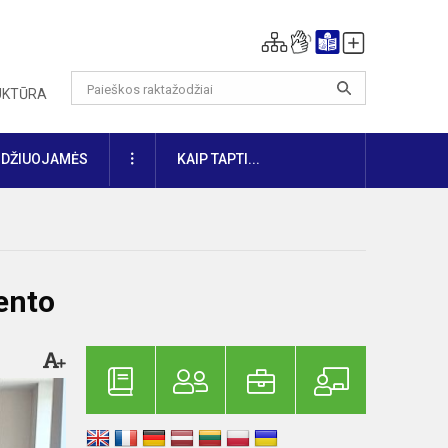
RUKTŪRA
DAUGIAU
IDŽIUOJAMĖS
KAIP TAPTI...
vento