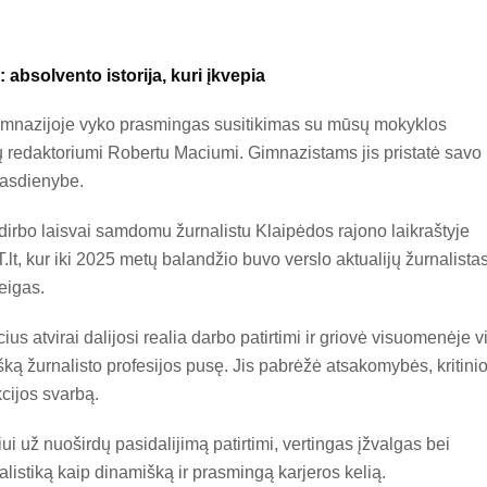
 absolvento istorija, kuri įkvepia
imnazijoje vyko prasmingas susitikimas su mūsų mokyklos
ų redaktoriumi Robertu Maciumi. Gimnazistams jis pristatė savo
 kasdienybe.
rbo laisvai samdomu žurnalistu Klaipėdos rajono laikraštyje
lt, kur iki 2025 metų balandžio buvo verslo aktualijų žurnalistas
eigas.
s atvirai dalijosi realia darbo patirtimi ir griovė visuomenėje v
ką žurnalisto profesijos pusę. Jis pabrėžė atsakomybės, kritini
cijos svarbą.
 už nuoširdų pasidalijimą patirtimi, vertingas įžvalgas bei
listiką kaip dinamišką ir prasmingą karjeros kelią.