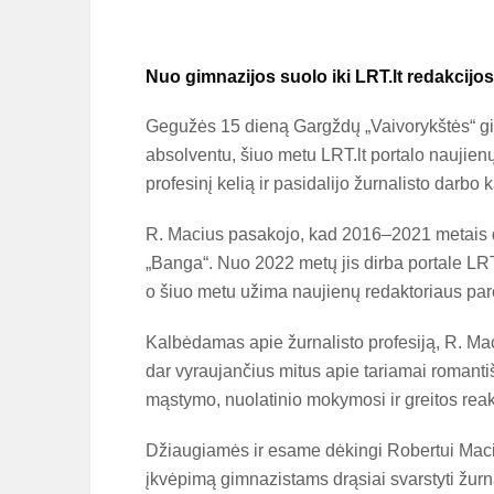
Nuo gimnazijos suolo iki LRT.lt redakcijos:
Gegužės 15 dieną Gargždų „Vaivorykštės“ g
absolventu, šiuo metu LRT.lt portalo naujien
profesinį kelią ir pasidalijo žurnalisto darbo
R. Macius pasakojo, kad 2016–2021 metais di
„Banga“. Nuo 2022 metų jis dirba portale LRT.
o šiuo metu užima naujienų redaktoriaus par
Kalbėdamas apie žurnalisto profesiją, R. Maciu
dar vyraujančius mitus apie tariamai romantiš
mąstymo, nuolatinio mokymosi ir greitos reak
Džiaugiamės ir esame dėkingi Robertui Maciui
įkvėpimą gimnazistams drąsiai svarstyti žurna