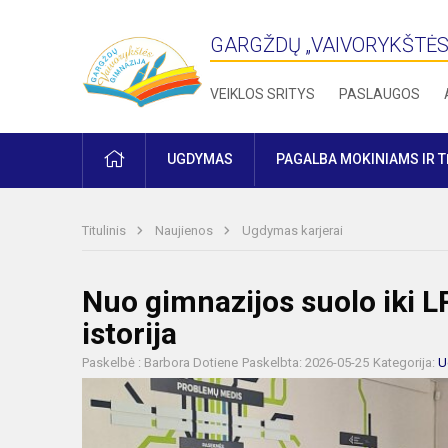
GARGŽDŲ „VAIVORYKŠTĖS
VEIKLOS SRITYS
PASLAUGOS
PRADŽIA
UGDYMAS
PAGALBA MOKINIAMS IR 
Titulinis
Naujienos
Ugdymas karjerai
Nuo gimnazijos suolo iki LR
istorija
Paskelbė : Barbora Dotiene
Paskelbta: 2026-05-25
Kategorija:
U