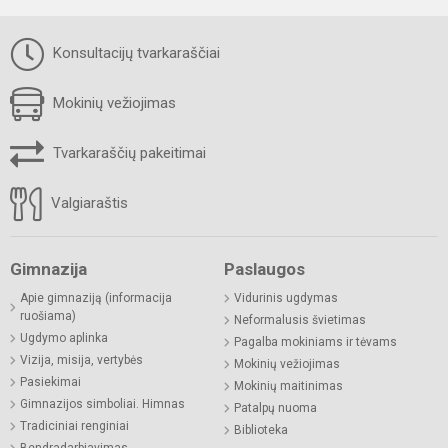
Konsultacijų tvarkaraščiai
Mokinių vežiojimas
Tvarkaraščių pakeitimai
Valgiaraštis
Gimnazija
Paslaugos
Apie gimnaziją (informacija
Vidurinis ugdymas
ruošiama)
Neformalusis švietimas
Ugdymo aplinka
Pagalba mokiniams ir tėvams
Vizija, misija, vertybės
Mokinių vežiojimas
Pasiekimai
Mokinių maitinimas
Gimnazijos simboliai. Himnas
Patalpų nuoma
Tradiciniai renginiai
Biblioteka