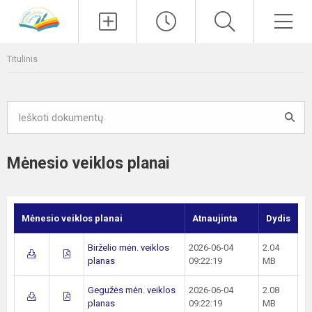
Paieška
Men
Titulinis
Mėnesio veiklos planai
Mėnesio veiklos planai
Atnaujinta
Dydis
Birželio mėn. veiklos
2026-06-04
2.04
planas
09:22:19
MB
Gegužės mėn. veiklos
2026-06-04
2.08
planas
09:22:19
MB