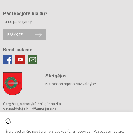
Pastebėjote klaidų?
Turite pasiūlymų?
RAŠYKITE
Bendraukime
Steigėjas
Klaipėdos rajono savivaldybė
Gargždų „Vaivorykštės“ gimnazija
Savivaldybės biudžetinė įstaiga
Vingio g. 6, Gargždai 96140
Tel.
(+370 46) 453 964
El. p.
info@vaivorykstesgimnazija.lt
Duomenys kaupiami ir saugomi
Šioje svetainėje naudojame slapukus (angl. cookies). Paspaudę mygtuką