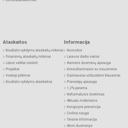
Bendradarbiavimas
Ataskaitos
Informacija
Biudžeto vykdymo ataskaitų rinkiniai
Nuorodos
Finansinių ataskaitų rinkiniai
Laisvos darbo vietos
Lėšos veiklai viešinti
Asmens duomenų apsauga
Projektai
Konsultavimasis su visuomene
Viešieji pirkimai
Dažniausiai užduodami klausimai
Biudžeto vykdymo ataskaitos
Pranešėjų apsauga
1,2% parama
Neformalusis švietimas
Aktualu mokiniams
Korupcijos prevencija
Civilinė sauga
Teisinė informacija
Atviri duomenys