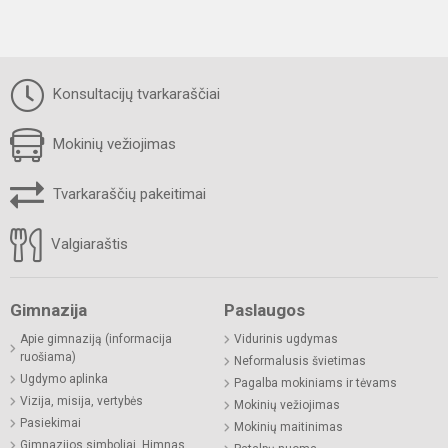
Konsultacijų tvarkaraščiai
Mokinių vežiojimas
Tvarkaraščių pakeitimai
Valgiaraštis
Gimnazija
Paslaugos
Apie gimnaziją (informacija
Vidurinis ugdymas
ruošiama)
Neformalusis švietimas
Ugdymo aplinka
Pagalba mokiniams ir tėvams
Vizija, misija, vertybės
Mokinių vežiojimas
Pasiekimai
Mokinių maitinimas
Gimnazijos simboliai. Himnas