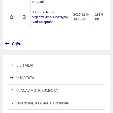
priedas)
Brandos darbo
2025-12-04
288.61
organizavimo ir vykdymo
14:08:45
KB
tvarkos aprašas
Grįžti
VISI FAILAI
NUOSTATAI
PLANAVIMO DOKUMENTAI
FINANSINIŲ ATASKAITŲ RINKINIAI