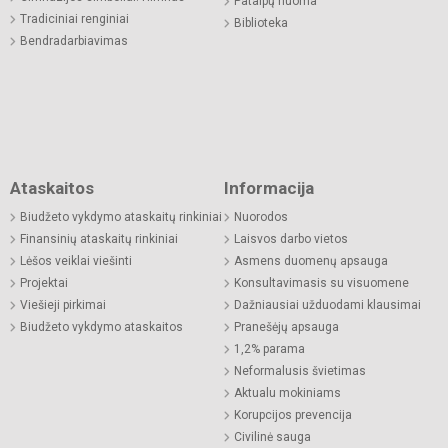
Patalpų nuoma
Tradiciniai renginiai
Biblioteka
Bendradarbiavimas
Ataskaitos
Informacija
Biudžeto vykdymo ataskaitų rinkiniai
Nuorodos
Finansinių ataskaitų rinkiniai
Laisvos darbo vietos
Lėšos veiklai viešinti
Asmens duomenų apsauga
Projektai
Konsultavimasis su visuomene
Viešieji pirkimai
Dažniausiai užduodami klausimai
Biudžeto vykdymo ataskaitos
Pranešėjų apsauga
1,2% parama
Neformalusis švietimas
Aktualu mokiniams
Korupcijos prevencija
Civilinė sauga