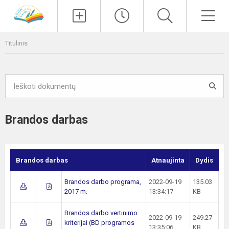
Paieška
Men
Titulinis
Brandos darbas
Brandos darbas
Atnaujinta
Dydis
Brandos darbo programa,
2022-09-19
135.03
2017 m.
13:34:17
KB
Brandos darbo vertinimo
2022-09-19
249.27
kriterijai (BD programos
13:35:06
KB