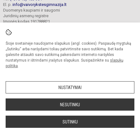
El. p.
info@vaivorykstesgimnazija.lt
Duomenys kaupiami ir saugomi
Juridinių asmenų registre
Įmonės kodas 191788821
Šioje svetainėje naudojame slapukus (angl. cookies). Paspaudę mygtuką
© 2022. Gargždų „Vaivorykštės“ gimnazija. Visos teisės saugomos.
Kopijuoti turinį be raštiško gimnazijos sutikimo griežtai draudžiama.
„Sutinku“ arba naršydami toliau patvirtinsite savo sutikimą. Bet kada
galėsite atšaukti savo sutikimą pakeisdami interneto naršyklės
Prieinamumo paraiška
Slapukų valdymas
nustatymus ir ištrindami įrašytus slapukus. Susipažinkite su
slapukų
politika
.
Sumanus būdas atnaujinti
mokyklos interneto
svetainę
NUSTATYMAI
NESUTINKU
SUTINKU