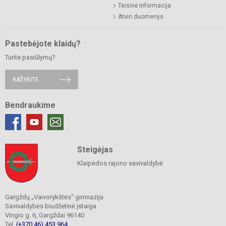
Teisinė informacija
Atviri duomenys
Pastebėjote klaidų?
Turite pasiūlymų?
RAŠYKITE
Bendraukime
Steigėjas
Klaipėdos rajono savivaldybė
Gargždų „Vaivorykštės“ gimnazija
Savivaldybės biudžetinė įstaiga
Vingio g. 6, Gargždai 96140
Tel.
(+370 46) 453 964