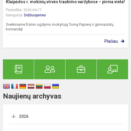
Klaipėdos r. mokinių virvės traukimo varžybose – pirma vieta!
Paskelbta: 2026-04-17
Kategorija:
Didžiuojamės
Sveikiname fizinio ugdymo mokytoją Tomą Papievį ir gimnazistų
komandą!
Plačiau
Naujienų archyvas
2026