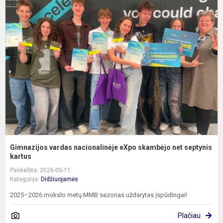
G
v
n
e
s
n
s
Gimnazijos vardas nacionalinėje eXpo skambėjo net septynis
kartus
Paskelbta: 2026-05-11
Kategorija:
Didžiuojamės
2025–2026 mokslo metų MMB sezonas uždarytas įspūdingai!
Plačiau