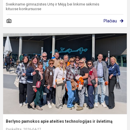
Sveikiname gimnazistes Urtę ir Mėją bei linkime sėkmės
kituose konkursuose
Plačiau
B
p
a
a
t
ir
š
Berlyno pamokos apie ateities technologijas ir švietimą
Paskelbta: 2026-04-27