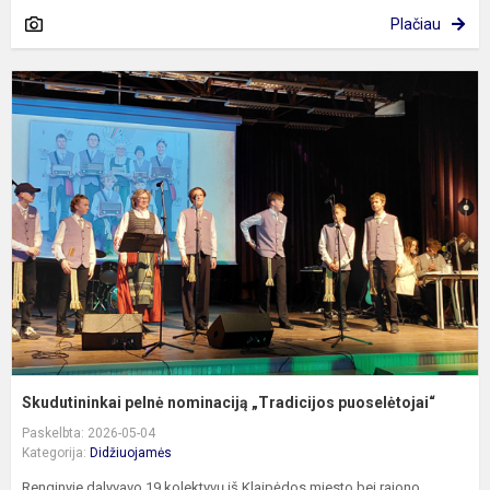
Plačiau
S
p
n
„
p
Skudutininkai pelnė nominaciją „Tradicijos puoselėtojai“
Paskelbta: 2026-05-04
Kategorija:
Didžiuojamės
Renginyje dalyvavo 19 kolektyvų iš Klaipėdos miesto bei rajono