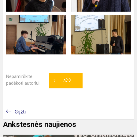
Nepamirškite
2
AČIŪ
padėkoti autoriui
Grįžti
Ankstesnės naujienos