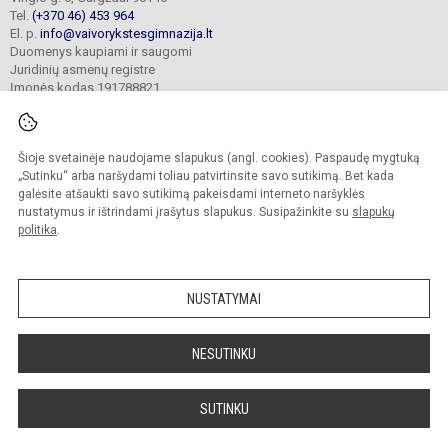
Tel.
(+370 46) 453 964
El. p.
info@vaivorykstesgimnazija.lt
Duomenys kaupiami ir saugomi
Juridinių asmenų registre
Įmonės kodas 191788821
Šioje svetainėje naudojame slapukus (angl. cookies). Paspaudę mygtuką
© 2022. Gargždų „Vaivorykštės“ gimnazija. Visos teisės saugomos.
Kopijuoti turinį be raštiško gimnazijos sutikimo griežtai draudžiama.
„Sutinku“ arba naršydami toliau patvirtinsite savo sutikimą. Bet kada
galėsite atšaukti savo sutikimą pakeisdami interneto naršyklės
Prieinamumo paraiška
Slapukų valdymas
nustatymus ir ištrindami įrašytus slapukus. Susipažinkite su
slapukų
politika
.
Sumanus būdas atnaujinti
mokyklos interneto
svetainę
NUSTATYMAI
NESUTINKU
SUTINKU