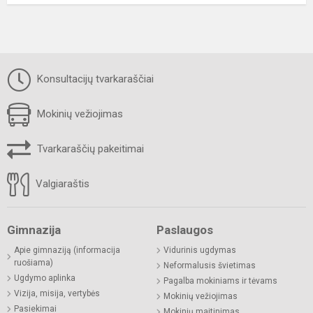
Konsultacijų tvarkaraščiai
Mokinių vežiojimas
Tvarkaraščių pakeitimai
Valgiaraštis
Gimnazija
Paslaugos
Apie gimnaziją (informacija
Vidurinis ugdymas
ruošiama)
Neformalusis švietimas
Ugdymo aplinka
Pagalba mokiniams ir tėvams
Vizija, misija, vertybės
Mokinių vežiojimas
Pasiekimai
Mokinių maitinimas