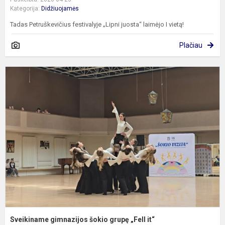
Kategorija:
Didžiuojamės
Tadas Petruškevičius festivalyje „Lipni juosta“ laimėjo I vietą!
Plačiau
S
g
š
g
„
it
Sveikiname gimnazijos šokio grupę „Fell it“