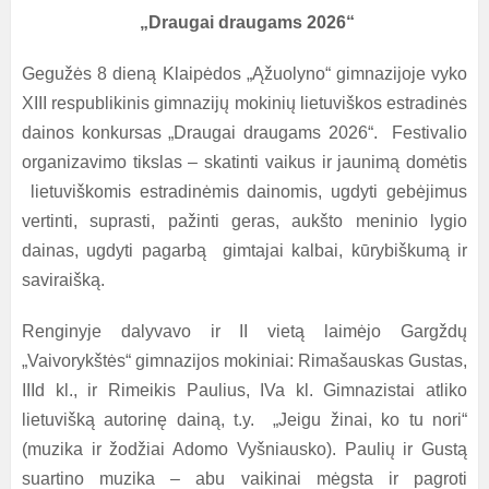
„Draugai draugams
2026
“
Gegužės
8
dieną Klaipėdos „Ąžuolyno“ gimnazijoje vyko
XIII respublikinis gimnazijų mokinių lietuviškos estradinės
dainos konkursas „Draugai draugams
2026“.
Festivalio
organizavimo tikslas – skatinti vaikus ir jaunimą domėtis
lietuviškomis estradinėmis dainomis, ugdyti gebėjimus
vertinti, suprasti, pažinti geras, aukšto meninio lygio
dainas, ugdyti pagarbą gimtajai kalbai, kūrybiškumą ir
saviraišką.
Renginyje dalyvavo ir II vietą laimėjo Gargždų
„Vaivorykštės“ gimnazijos mokiniai: Rimašauskas Gustas,
IIId kl., ir Rimeikis Paulius, IVa kl. Gimnazistai atliko
lietuvišką autorinę dainą, t.y.
„Jeigu žinai, ko tu nori“
(
muzika ir žodžiai Adomo Vyšniausko
). Paulių ir Gustą
suartino muzika –
abu vaikinai mėgsta ir pagroti