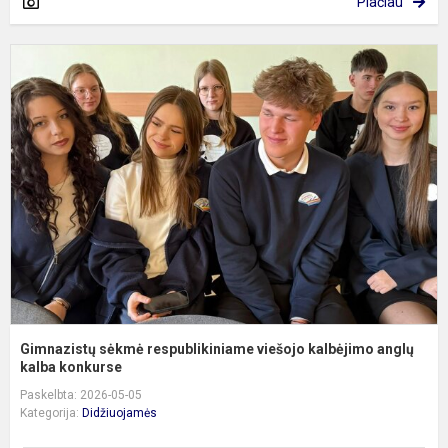
Plačiau
G
s
r
v
k
a
ka
Gimnazistų sėkmė respublikiniame viešojo kalbėjimo anglų
kalba konkurse
Paskelbta: 2026-05-05
Kategorija:
Didžiuojamės