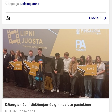
Kategorija:
Didžiuojamės
Plačiau
D
ir
d
g
p
Džiaugiamės ir didžiuojamės gimnazisto pasiekimu
Paskelbta: 2026-04-23