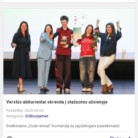
V
a
s
į
s
u
Verslūs abiturientai skrenda į stažuotes užsienyje
Paskelbta: 2026-05-06
Kategorija:
Didžiuojamės
Sveikiname „Goat revival“ komandą su įspūdingais pasiekimais!