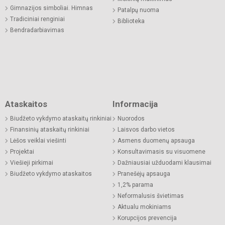
Gimnazijos simboliai. Himnas
Patalpų nuoma
Tradiciniai renginiai
Biblioteka
Bendradarbiavimas
Ataskaitos
Informacija
Biudžeto vykdymo ataskaitų rinkiniai
Nuorodos
Finansinių ataskaitų rinkiniai
Laisvos darbo vietos
Lėšos veiklai viešinti
Asmens duomenų apsauga
Projektai
Konsultavimasis su visuomene
Viešieji pirkimai
Dažniausiai užduodami klausimai
Biudžeto vykdymo ataskaitos
Pranešėjų apsauga
1,2% parama
Neformalusis švietimas
Aktualu mokiniams
Korupcijos prevencija