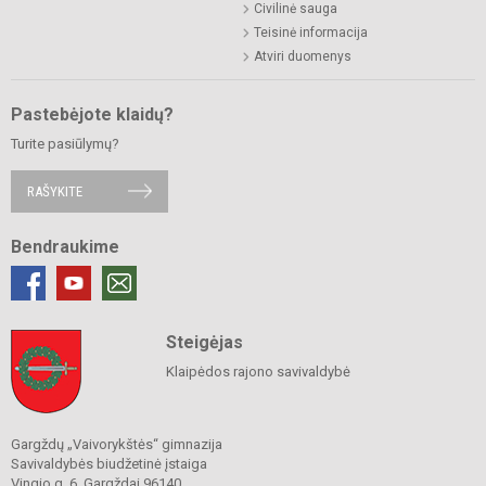
Civilinė sauga
Teisinė informacija
Atviri duomenys
Pastebėjote klaidų?
Turite pasiūlymų?
RAŠYKITE
Bendraukime
Steigėjas
Klaipėdos rajono savivaldybė
Gargždų „Vaivorykštės“ gimnazija
Savivaldybės biudžetinė įstaiga
Vingio g. 6, Gargždai 96140