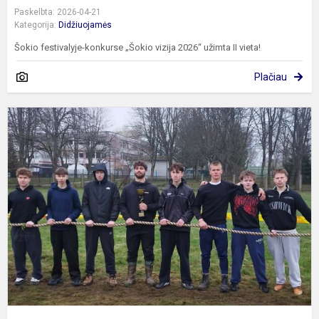
Paskelbta: 2026-04-21
Kategorija:
Didžiuojamės
Šokio festivalyje-konkurse „Šokio vizija 2026“ užimta II vieta!
Plačiau
K
r.
m
v
t
v
–
p
vi