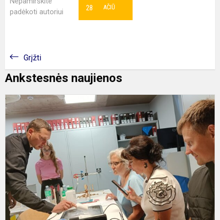
Nepamirškite
28
AČIŪ
padėkoti autoriui
Grįžti
Ankstesnės naujienos
„
g
m
p
ir
a