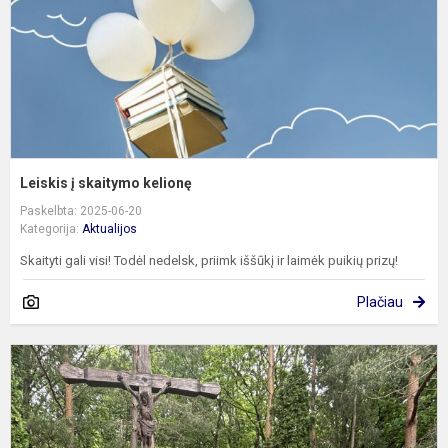
Leiskis į skaitymo kelionę
Paskelbta: 2025-06-20
Kategorija:
Aktualijos
Skaityti gali visi! Todėl nedelsk, priimk iššūkį ir laimėk puikių prizų!
Plačiau
P
s
G
ir