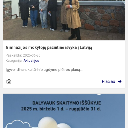
Gimnazijos mokytojų pažintinė išvyka į Latviją
Paskelbta: 2025-06-30
Kategorija:
Aktualijos
Įgyvendinant kultūrinio ugdymo plėtros planą...
Plačiau
L
į
s
k