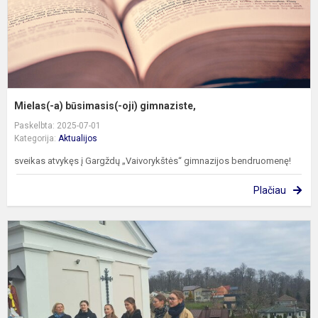
Mielas(-a) būsimasis(-oji) gimnaziste,
Paskelbta: 2025-07-01
Kategorija:
Aktualijos
sveikas atvykęs į Gargždų „Vaivorykštės“ gimnazijos bendruomenę!
Plačiau
G
m
p
i
į
L