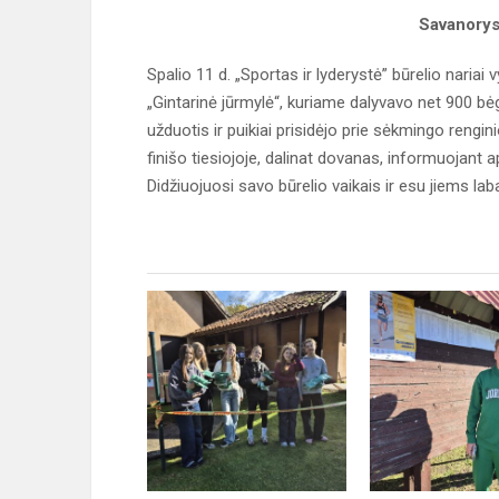
Savanoryst
Spalio 11 d. „Sportas ir lyderystė” būrelio nariai
„Gintarinė jūrmylė“, kuriame dalyvavo net 900 bėgi
užduotis ir puikiai prisidėjo prie sėkmingo rengin
finišo tiesiojoje, dalinat dovanas, informuojant a
Didžiuojuosi savo būrelio vaikais ir esu jiems lab