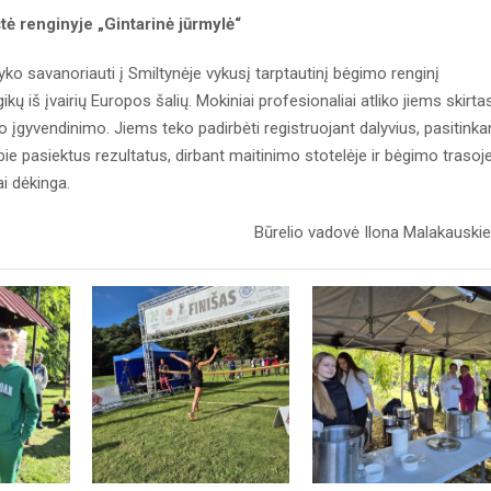
ė renginyje „Gintarinė jūrmylė“
 vyko savanoriauti į Smiltynėje vykusį tarptautinį bėgimo renginį
kų iš įvairių Europos šalių. Mokiniai profesionaliai atliko jiems skirta
io įgyvendinimo. Jiems teko padirbėti registruojant dalyvius, pasitinka
pie pasiektus rezultatus, dirbant maitinimo stotelėje ir bėgimo trasoje
ai dėkinga.
Būrelio vadovė Ilona Malakauski