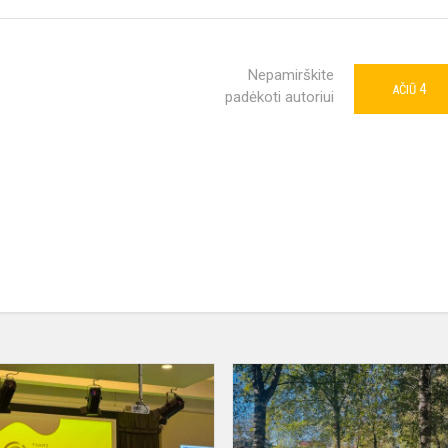
Nepamirškite
4
AČIŪ
padėkoti autoriui
Patirtis
konferencijoje
„Tvari
mokykla