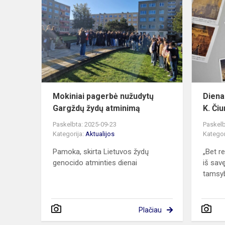
pagerbė
nužudytų
Gargždų
žydų
atminimą
Mokiniai pagerbė nužudytų
Diena 
Gargždų žydų atminimą
K. Čiu
Paskelbta: 2025-09-23
Paskelb
Kategorija:
Aktualijos
Kategor
Pamoka, skirta Lietuvos žydų
„Bet re
genocido atminties dienai
iš sav
tamsyb
Plačiau