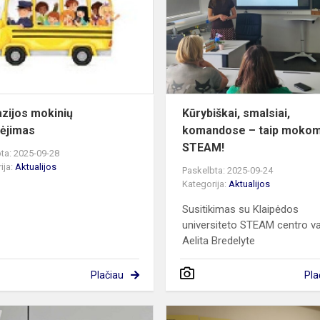
pavėžėjimas
zijos mokinių
Kūrybiškai, smalsiai,
ėjimas
komandose – taip mokom
STEAM!
ta: 2025-09-28
ija:
Aktualijos
Paskelbta: 2025-09-24
Kategorija:
Aktualijos
Susitikimas su Klaipėdos
universiteto STEAM centro v
Aelita Bredelyte
Plačiau
Pla
Diena