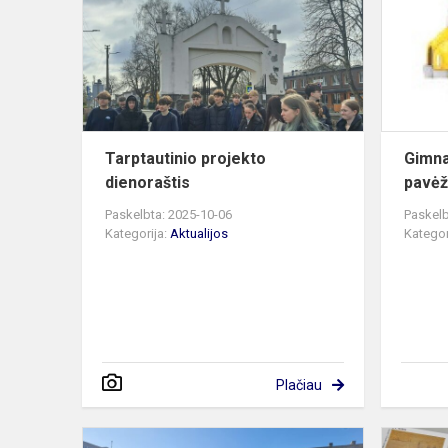
dienoraštis
Tarptautinio projekto
Gimna
dienoraštis
pavėž
Paskelbta: 2025-10-06
Paskelb
Kategorija:
Aktualijos
Kategor
Plačiau
Mokiniai