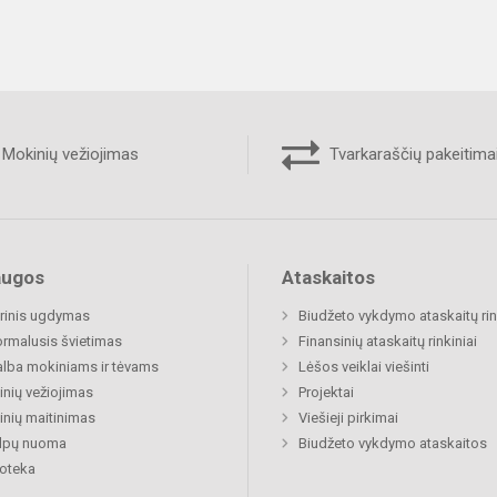
Mokinių vežiojimas
Tvarkaraščių pakeitima
augos
Ataskaitos
rinis ugdymas
Biudžeto vykdymo ataskaitų rin
rmalusis švietimas
Finansinių ataskaitų rinkiniai
lba mokiniams ir tėvams
Lėšos veiklai viešinti
nių vežiojimas
Projektai
nių maitinimas
Viešieji pirkimai
alpų nuoma
Biudžeto vykdymo ataskaitos
ioteka