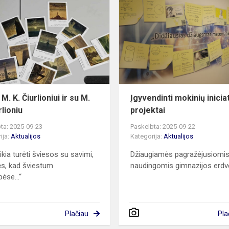
M.
K.
Čiurlioniui
ir
su
M.
K.
Čiurlioniu
M. K. Čiurlioniui ir su M.
Įgyvendinti mokinių inicia
rlioniu
projektai
ta: 2025-09-23
Paskelbta: 2025-09-22
ija:
Aktualijos
Kategorija:
Aktualijos
ikia turėti šviesos su savimi,
Džiaugiamės pagražėjusiomis
ęs, kad šviestum
naudingomis gimnazijos erd
ėse...“
Plačiau
Pla