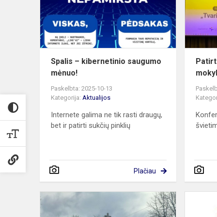
mėnuo!
Spalis – kibernetinio saugumo
Patir
mėnuo!
mokyk
Paskelbta: 2025-10-13
Paskelb
Kategorija:
Aktualijos
Kategor
Internete galima ne tik rasti draugų,
Konfer
bet ir patirti sukčių pinklių
švieti
Plačiau
Tarptautinio
projekto