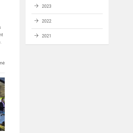
2023
2022
s
nt
2021
.
enė