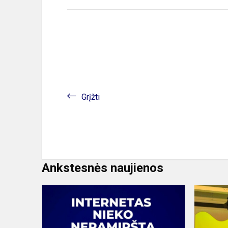
Grįžti
Ankstesnės naujienos
Spalis
–
kibernetinio
saugumo