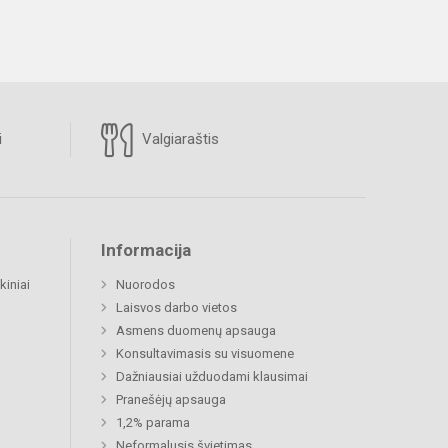
i
Valgiaraštis
Informacija
kiniai
Nuorodos
Laisvos darbo vietos
Asmens duomenų apsauga
Konsultavimasis su visuomene
Dažniausiai užduodami klausimai
Pranešėjų apsauga
1,2% parama
Neformalusis švietimas