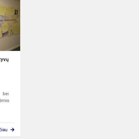
mokinių
iniciatyvų
projektai
tyvų
 bei
vėmis
čiau