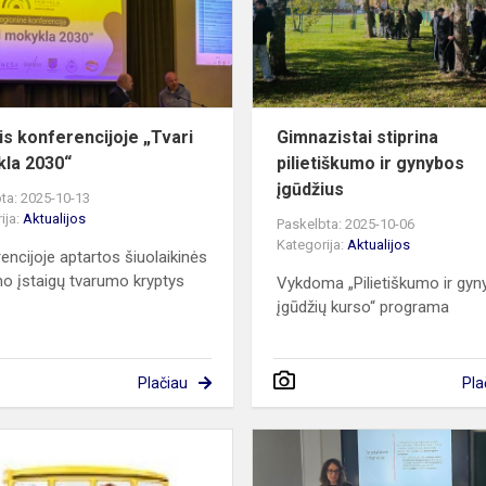
2030“
tis konferencijoje „Tvari
Gimnazistai stiprina
la 2030“
pilietiškumo ir gynybos
įgūdžius
ta: 2025-10-13
ija:
Aktualijos
Paskelbta: 2025-10-06
Kategorija:
Aktualijos
encijoje aptartos šiuolaikinės
mo įstaigų tvarumo kryptys
Vykdoma „Pilietiškumo ir gy
įgūdžių kurso“ programa
Plačiau
Pla
Gimnazijos
mokinių