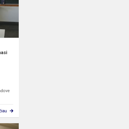
komandose
–
taip
mokomasi
STEAM!
asi
adove
čiau
Įgyvendinti