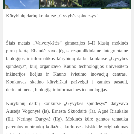
Kūrybinių darbų konkurse „Gyvybės spindesys“
Šiais metais „Vaivorykštės“ gimnazijos I–II klasių mokinės
pirmą kartą išbandė savo jėgas respublikiniame integruotame
biologijos ir informatikos kūrybinių darbų konkurse „Gyvybės
spindesys“, kurį organizavo Kauno technologijos universiteto
inžinerijos licėjus ir Kauno švietimo inovacijų centras.
Konkursas skatino kūrybiškai pažvelgti į gamtos pasaulį,
derinant meną, biologiją ir informacines technologijas.
Kūrybinių darbų konkurse „Gyvybės spindesys“ dalyvavo
Austėja Vogonytė (Ia), Ernesta Skuodaitė (Ia), Agnė Riaukaitė
(IIi), Neringa Dargytė (IIg). Mokinės kūrė gamtos tematika
paremtus nuotraukų koliažus, kuriuose atsiskleidė originalumas