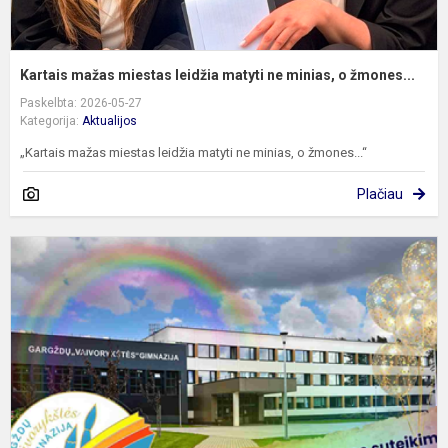
Kartais mažas miestas leidžia matyti ne minias, o žmones...
Paskelbta: 2026-05-27
Kategorija:
Aktualijos
„Kartais mažas miestas leidžia matyti ne minias, o žmones...“
Plačiau
G
„
g
s
s
3
m