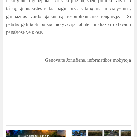
ir kūrybiniai gebėjimai. Nors iki prizinių vietų pritrūko vos 1–5
taškų, gimnazistes reikia pagirti už atsakingumą, iniciatyvumą,
gimnazijos vardo garsinimą respublikiniame renginyje. Ši
patirtis gali tapti puikia motyvacija tobulėti ir drąsiai dalyvauti
panašiose veiklose.
Genovaitė Jonušienė, informatikos mokytoja