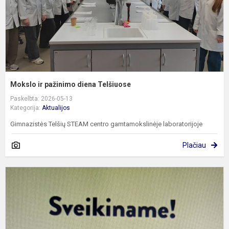
Mokslo ir pažinimo diena Telšiuose
Paskelbta: 2026-05-13
Kategorija:
Aktualijos
Gimnazistės Telšių STEAM centro gamtamokslinėje laboratorijoje
Plačiau
E
š
t
e
ir