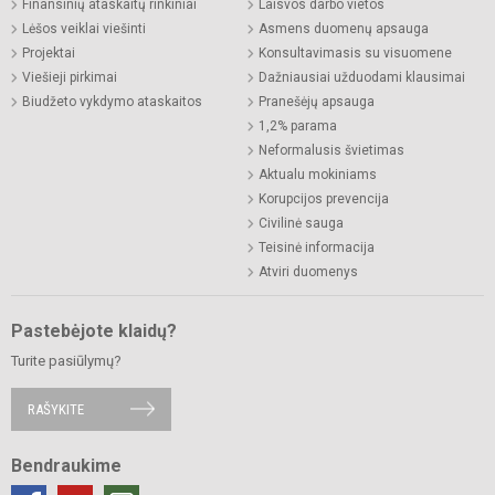
Finansinių ataskaitų rinkiniai
Laisvos darbo vietos
Lėšos veiklai viešinti
Asmens duomenų apsauga
Projektai
Konsultavimasis su visuomene
Viešieji pirkimai
Dažniausiai užduodami klausimai
Biudžeto vykdymo ataskaitos
Pranešėjų apsauga
1,2% parama
Neformalusis švietimas
Aktualu mokiniams
Korupcijos prevencija
Civilinė sauga
Teisinė informacija
Atviri duomenys
Pastebėjote klaidų?
Turite pasiūlymų?
RAŠYKITE
Bendraukime