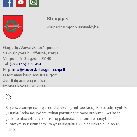
Steigėjas
Klaipėdos rajono savivaldybė
Gargždų „Vaivorykštės“ gimnazija
Savivaldybės biudžetinė įstaiga
Vingio g. 6, Gargždai 96140
Tel.
(+370 46) 453 964
El. p.
info@vaivorykstesgimnazija.lt
Duomenys kaupiami ir saugomi
Juridinių asmenų registre
Įmonės kodas 191788821
Šioje svetainėje naudojame slapukus (angl. cookies). Paspaudę mygtuką
© 2022. Gargždų „Vaivorykštės“ gimnazija. Visos teisės saugomos.
Kopijuoti turinį be raštiško gimnazijos sutikimo griežtai draudžiama.
„Sutinku“ arba naršydami toliau patvirtinsite savo sutikimą. Bet kada
galėsite atšaukti savo sutikimą pakeisdami interneto naršyklės
Prieinamumo paraiška
Slapukų valdymas
nustatymus ir ištrindami įrašytus slapukus. Susipažinkite su
slapukų
politika
.
Sumanus būdas atnaujinti
mokyklos interneto