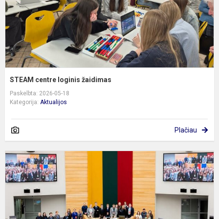
STEAM centre loginis žaidimas
Paskelbta: 2026-05-18
Kategorija:
Aktualijos
Plačiau
D
ž
k