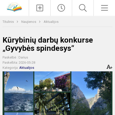
Paieška
Men
Titulinis
Naujienos
Aktualijos
Kūrybinių darbų konkurse
„Gyvybės spindesys“
Paskelbė : Darius
Paskelbta: 2026-05-28
Kategorija:
Aktualijos