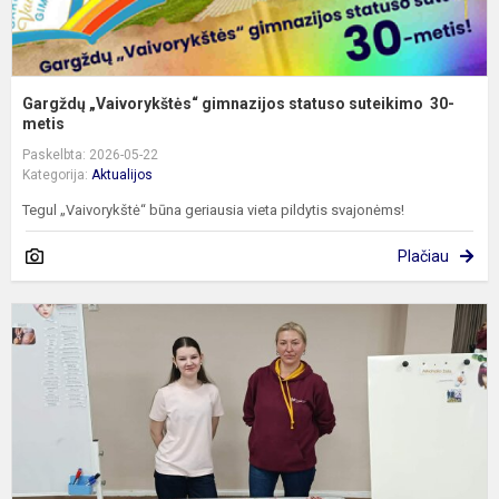
Gargždų „Vaivorykštės“ gimnazijos statuso suteikimo 30-
metis
Paskelbta: 2026-05-22
Kategorija:
Aktualijos
Tegul „Vaivorykštė“ būna geriausia vieta pildytis svajonėms!
Plačiau
P
m
p
d
G
„