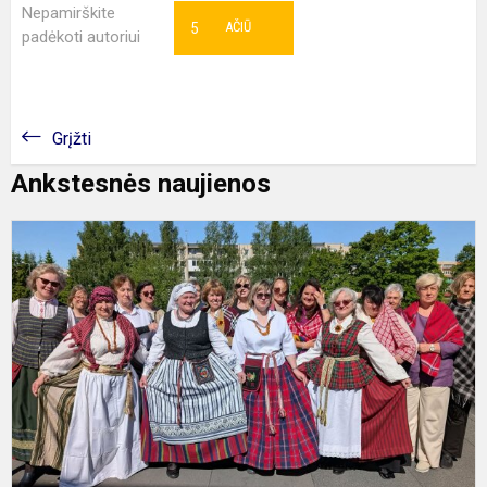
Nepamirškite
5
AČIŪ
padėkoti autoriui
Grįžti
Ankstesnės naujienos
T
–
b
ir
s