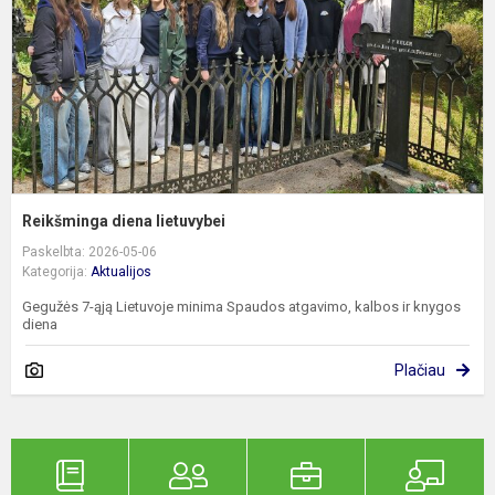
Reikšminga diena lietuvybei
Paskelbta: 2026-05-06
Kategorija:
Aktualijos
Gegužės 7-ąją Lietuvoje minima Spaudos atgavimo, kalbos ir knygos
diena
Plačiau