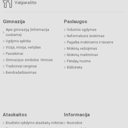
Valgiaraštis
Gimnazija
Paslaugos
Apie gimnaziją (informacija
Vidurinis ugdymas
ruošiama)
Neformalusis švietimas
Ugdymo aplinka
Pagalba mokiniams ir tėvams
Vizija, misija, vertybės
Mokinių vežiojimas
Pasiekimai
Mokinių maitinimas
Gimnazijos simboliai. Himnas
Patalpų nuoma
Tradiciniai renginiai
Biblioteka
Bendradarbiavimas
Ataskaitos
Informacija
Biudžeto vykdymo ataskaitų rinkiniai
Nuorodos