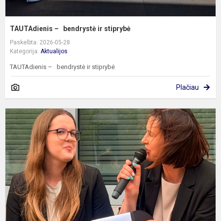
TAUTAdienis – bendrystė ir stiprybė
Paskelbta: 2026-05-28
Kategorija:
Aktualijos
TAUTAdienis – bendrystė ir stiprybė
Plačiau
K
m
m
l
m
n
m
o
ž