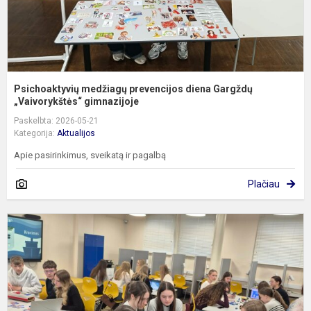
Psichoaktyvių medžiagų prevencijos diena Gargždų
„Vaivorykštės“ gimnazijoje
Paskelbta: 2026-05-21
Kategorija:
Aktualijos
Apie pasirinkimus, sveikatą ir pagalbą
Plačiau
S
c
l
ž