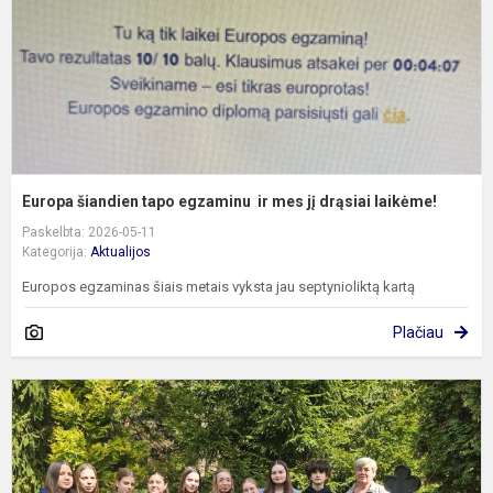
m
jį
d
l
Europa šiandien tapo egzaminu ir mes jį drąsiai laikėme!
Paskelbta: 2026-05-11
Kategorija:
Aktualijos
Europos egzaminas šiais metais vyksta jau septynioliktą kartą
Plačiau
R
d
l