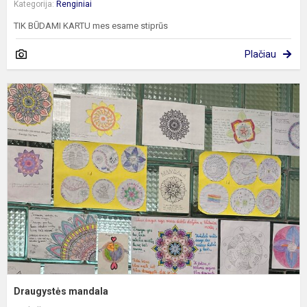
Kategorija:
Renginiai
TIK BŪDAMI KARTU mes esame stiprūs
Plačiau
D
m
Draugystės mandala