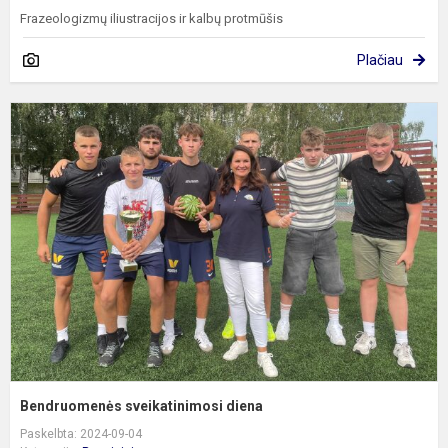
Frazeologizmų iliustracijos ir kalbų protmūšis
Plačiau
B
s
d
Bendruomenės sveikatinimosi diena
Paskelbta: 2024-09-04