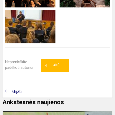
Nepamirškite
4
AČIŪ
padėkoti autoriui
Grįžti
Ankstesnės naujienos
Ž