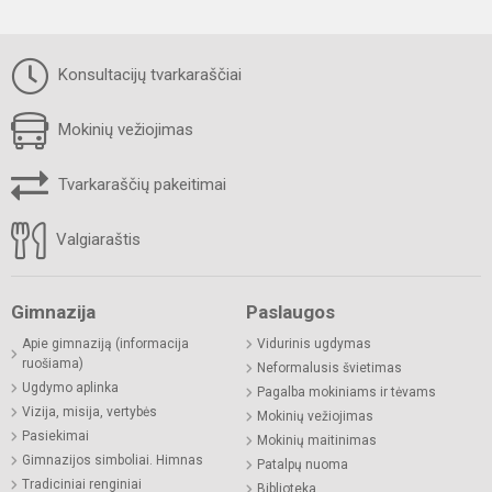
Konsultacijų tvarkaraščiai
Mokinių vežiojimas
Tvarkaraščių pakeitimai
Valgiaraštis
Gimnazija
Paslaugos
Apie gimnaziją (informacija
Vidurinis ugdymas
ruošiama)
Neformalusis švietimas
Ugdymo aplinka
Pagalba mokiniams ir tėvams
Vizija, misija, vertybės
Mokinių vežiojimas
Pasiekimai
Mokinių maitinimas
Gimnazijos simboliai. Himnas
Patalpų nuoma
Tradiciniai renginiai
Biblioteka