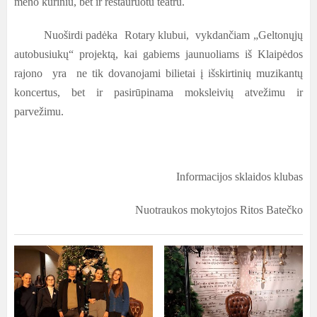
meno kūriniu, bet ir restauruotu teatru.
Nuoširdi padėka Rotary klubui, vykdančiam „Geltonųjų
autobusiukų“ projektą, kai gabiems jaunuoliams iš Klaipėdos
rajono yra ne tik dovanojami bilietai į išskirtinių muzikantų
koncertus, bet ir pasirūpinama moksleivių atvežimu ir
parvežimu.
Informacijos sklaidos klubas
Nuotraukos mokytojos Ritos Batečko