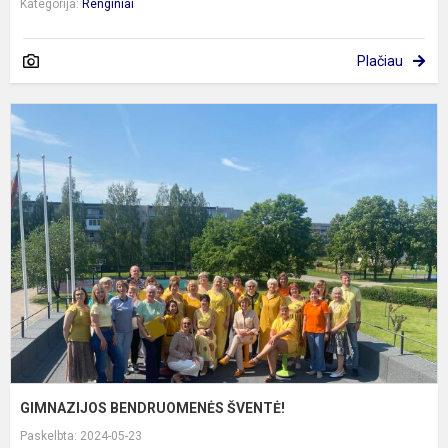
Kategorija:
Renginiai
Plačiau
G
B
Š
GIMNAZIJOS BENDRUOMENĖS ŠVENTĖ!
Paskelbta: 2024-05-23