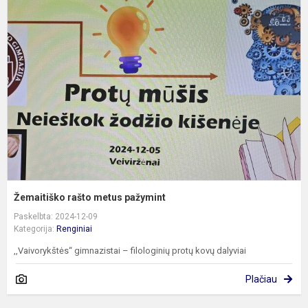
r
m
p
Žemaitiško rašto metus pažymint
Paskelbta: 2024-12-09
Kategorija:
Renginiai
,,Vaivorykštės“ gimnazistai – filologinių protų kovų dalyviai
Plačiau