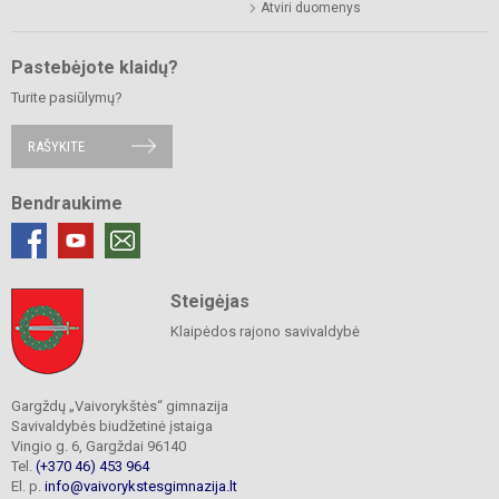
Atviri duomenys
Pastebėjote klaidų?
Turite pasiūlymų?
RAŠYKITE
Bendraukime
Steigėjas
Klaipėdos rajono savivaldybė
Gargždų „Vaivorykštės“ gimnazija
Savivaldybės biudžetinė įstaiga
Vingio g. 6, Gargždai 96140
Tel.
(+370 46) 453 964
El. p.
info@vaivorykstesgimnazija.lt