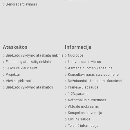
Bendradarbiavimas
Ataskaitos
Informacija
Biudžeto vykdymo ataskaitų rinkiniai
Nuorodos
Finansinių ataskaitų rinkiniai
Laisvos darbo vietos
Lėšos veiklai viešinti
Asmens duomenų apsauga
Projektai
Konsultavimasis su visuomene
Viešieji pirkimai
Dažniausiai užduodami klausimai
Biudžeto vykdymo ataskaitos
Pranešėjų apsauga
1,2% parama
Neformalusis švietimas
Aktualu mokiniams
Korupcijos prevencija
Civilinė sauga
Teisinė informacija