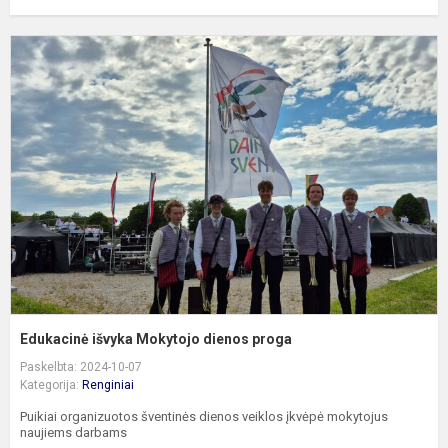
E
i
M
d
p
Edukacinė išvyka Mokytojo dienos proga
Paskelbta: 2024-10-07
Kategorija:
Renginiai
Puikiai organizuotos šventinės dienos veiklos įkvėpė mokytojus
naujiems darbams