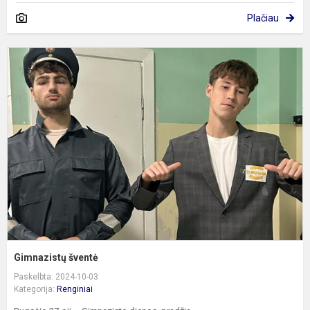
Plačiau
G
š
Gimnazistų šventė
Paskelbta: 2024-10-03
Kategorija:
Renginiai