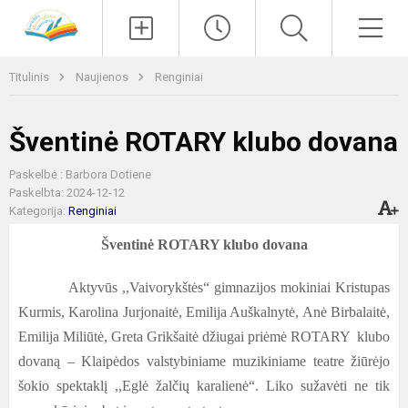
Paieška
Men
Titulinis
Naujienos
Renginiai
Šventinė ROTARY klubo dovana
Paskelbė : Barbora Dotiene
Paskelbta: 2024-12-12
Kategorija:
Renginiai
Šventinė ROTARY klubo dovana
Aktyvūs ,,Vaivorykštės“ gimnazijos mokiniai Kristupas
Kurmis, Karolina Jurjonaitė, Emilija Auškalnytė, Anė Birbalaitė,
Emilija Miliūtė, Greta Grikšaitė džiugai priėmė ROTARY klubo
dovaną – Klaipėdos valstybiniame muzikiniame teatre žiūrėjo
šokio spektaklį ,,Eglė žalčių karalienė“. Liko sužavėti ne tik