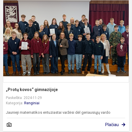
„
k
g
„Protų kovos“ gimnazijoje
Paskelbta: 2024-11-29
Kategorija:
Renginiai
Jaunieji matematikos entuziastai varžėsi dėl geriausiųjų vardo
Plačiau