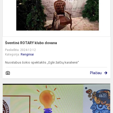
Šventinė ROTARY klubo dovana
Paskelbta: 2024-12-12
Kategorija:
Renginiai
Nuostabus šokio spektaklis ,,Eglė žalčių karalienė“
Plačiau
Ž
r
m
p