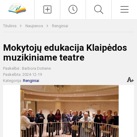
Paieška
Men
Titulinis
Naujienos
Renginiai
Mokytojų edukacija Klaipėdos
muzikiniame teatre
Paskelbė : Barbora Dotiene
Paskelbta: 2024-12-19
Kategorija:
Renginiai