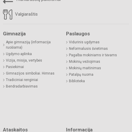
Valgiaraštis
Gimnazija
Paslaugos
Apie gimnaziją (informacija
Vidurinis ugdymas
ruošiama)
Neformalusis švietimas
Ugdymo aplinka
Pagalba mokiniams ir tėvams
Vizija, misija, vertybės
Mokinių vežiojimas
Pasiekimai
Mokinių maitinimas
Gimnazijos simboliai. Himnas
Patalpų nuoma
Tradiciniai renginiai
Biblioteka
Bendradarbiavimas
Ataskaitos
Informacija