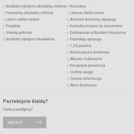
Biudžeto vykdymo ataskaitų rinkiniai
Nuorodos
Finansinių ataskaitų rinkiniai
Laisvos darbo vietos
Lėšos veiklai viešinti
Asmens duomenų apsauga
Projektai
Konsultavimasis su visuomene
Viešieji pirkimai
Dažniausiai užduodami klausimai
Biudžeto vykdymo ataskaitos
Pranešėjų apsauga
1,2% parama
Neformalusis švietimas
Aktualu mokiniams
Korupcijos prevencija
Civilinė sauga
Teisinė informacija
Atviri duomenys
Pastebėjote klaidų?
Turite pasiūlymų?
RAŠYKITE