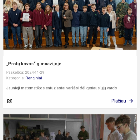
„Protų kovos“ gimnazijoje
Paskelbta: 2024-11-29
Kategorija:
Renginiai
Jaunieji matematikos entuziastai varžėsi dėl geriausiųjų vardo
Plačiau
K
į
p
v