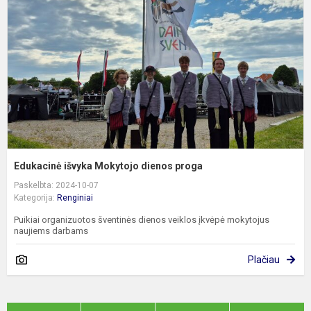
d
p
Edukacinė išvyka Mokytojo dienos proga
Paskelbta: 2024-10-07
Kategorija:
Renginiai
Puikiai organizuotos šventinės dienos veiklos įkvėpė mokytojus
naujiems darbams
Plačiau