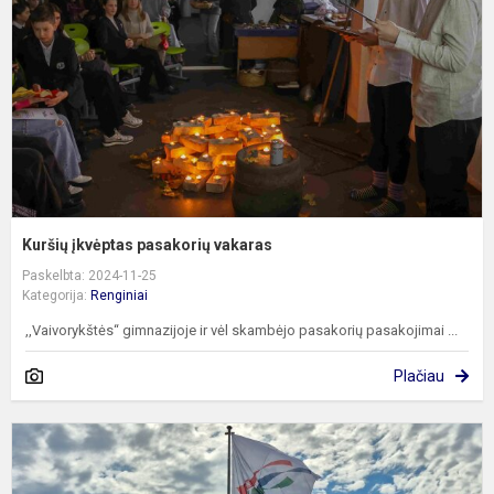
Kuršių įkvėptas pasakorių vakaras
Paskelbta: 2024-11-25
Kategorija:
Renginiai
,,Vaivorykštės“ gimnazijoje ir vėl skambėjo pasakorių pasakojimai ...
Plačiau
E
i
M