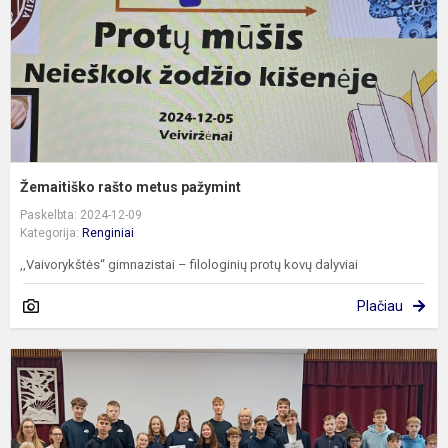
Žemaitiško rašto metus pažymint
Paskelbta: 2024-12-09
Kategorija:
Renginiai
,,Vaivorykštės“ gimnazistai – filologinių protų kovų dalyviai
Plačiau
„
k
g