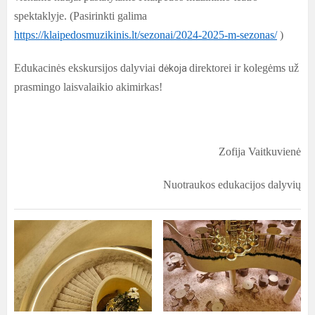
spektaklyje. (Pasirinkti galima
https://klaipedosmuzikinis.lt/sezonai/2024-2025-m-sezonas/
)
Edukacinės ekskursijos dalyviai
direktorei ir kolegėms už
dėkoja
prasmingo laisvalaikio akimirkas!
Zofija Vaitkuvienė
Nuotraukos edukacijos dalyvių