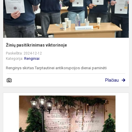
Žinių pasitikrinimas viktorinoje
Paskelbta: 2024-12-12
Kategorija:
Renginiai
Renginys skirtas Tarptautinei antikorupcijos dienai paminėti
Plačiau
Š
R
k
d