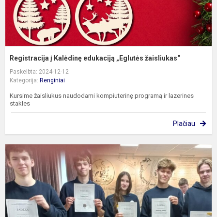
Registracija į Kalėdinę edukaciją „Eglutės žaisliukas“
Paskelbta: 2024-12-12
Kategorija:
Renginiai
Kursime žaisliukus naudodami kompiuterinę programą ir lazerines
stakles
Plačiau
Ž
p
v