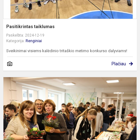
Pasitikrintas taiklumas
Paskelbta: 2024-12-19
Kategorija:
Renginiai
Sveikinimai visiems kalėdinio tritaškio metimo konkurso dalyviams!
Plačiau
„
š
k
m