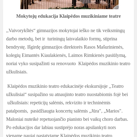
Mokytojų edukacija Klaipėdos muzikiniame teatre
,,Vaivorykštės“ gimnazijos mokytojai ieško ne tik veiksmingų
darbo metodų, bet ir turiningų laisvalaikio formų, stiprina
bendrystę. Išgirdę gimnazijos direktorės Rasos Mašurinienės,
kolegių Eimantės Kiaulakienės, Laimos Rimkienės pasiūlymą,
noriai vyko susipažinti su renovuoto Klaipėdos muzikinio teatro
užkulisiais.
Klaipėdos muzikinio teatro edukacinėje ekskursijoje ,,Teatro
užkulisiai“ susipažino su atnaujinto teatro nuostabiomis fojė bei
užkulisiais: repeticijų salėmis, rekvizito ir techninėmis
patalpomis, pasidžiaugta koncertų salėmis „Jūra", „Marios".
Maloniai nuteikė repetuojančio pianisto bei vaikų choro darbas.
Po edukacijos dar labiau sustiprėjo noras apsilankyti nors
viename naujai pastatytame Klaipėdos muzikinio teatro