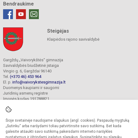
Bendraukime
Steigėjas
Klaipėdos rajono savivaldybė
Gargždų „Vaivorykštės“ gimnazija
Savivaldybės biudžetinė įstaiga
Vingio g. 6, Gargždai 96140
Tel.
(+370 46) 453 964
El. p.
info@vaivorykstesgimnazija.lt
Duomenys kaupiami ir saugomi
Juridinių asmenų registre
Įmonės kodas 191788821
Šioje svetainėje naudojame slapukus (angl. cookies). Paspaudę mygtuką
© 2022. Gargždų „Vaivorykštės“ gimnazija. Visos teisės saugomos.
Kopijuoti turinį be raštiško gimnazijos sutikimo griežtai draudžiama.
„Sutinku“ arba naršydami toliau patvirtinsite savo sutikimą. Bet kada
galėsite atšaukti savo sutikimą pakeisdami interneto naršyklės
Prieinamumo paraiška
Slapukų valdymas
nustatymus ir ištrindami įrašytus slapukus. Susipažinkite su
slapukų