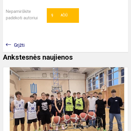
Nepamirškite
9
AČIŪ
padėkoti autoriui
Grįžti
Ankstesnės naujienos
P
t