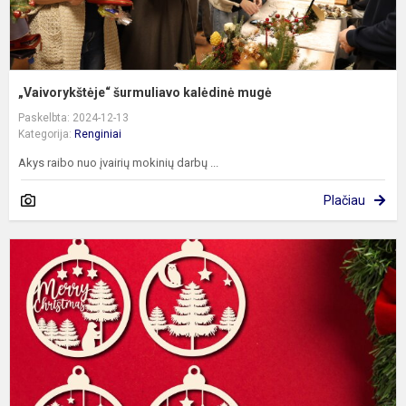
„Vaivorykštėje“ šurmuliavo kalėdinė mugė
Paskelbta: 2024-12-13
Kategorija:
Renginiai
Akys raibo nuo įvairių mokinių darbų ...
Plačiau
R
į
K
e
„
ž