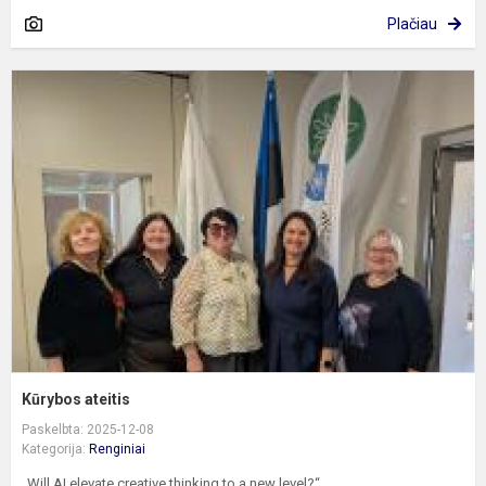
Plačiau
K
a
Kūrybos ateitis
Paskelbta: 2025-12-08
Kategorija:
Renginiai
„Will AI elevate creative thinking to a new level?“