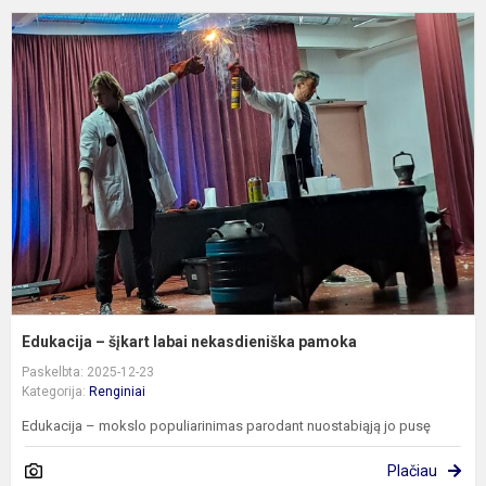
E
–
š
l
n
p
Edukacija – šįkart labai nekasdieniška pamoka
Paskelbta: 2025-12-23
Kategorija:
Renginiai
Edukacija – mokslo populiarinimas parodant nuostabiąją jo pusę
Plačiau