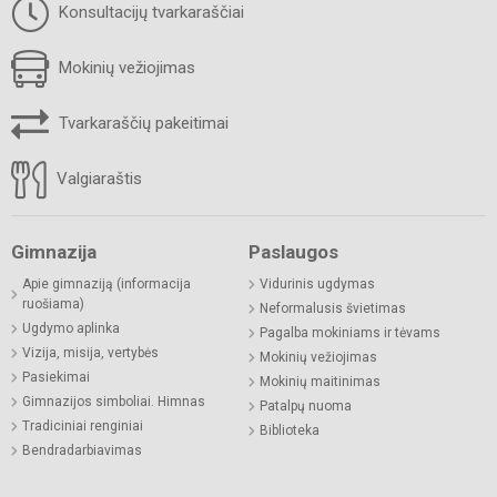
Konsultacijų tvarkaraščiai
Mokinių vežiojimas
Tvarkaraščių pakeitimai
Valgiaraštis
Gimnazija
Paslaugos
Apie gimnaziją (informacija
Vidurinis ugdymas
ruošiama)
Neformalusis švietimas
Ugdymo aplinka
Pagalba mokiniams ir tėvams
Vizija, misija, vertybės
Mokinių vežiojimas
Pasiekimai
Mokinių maitinimas
Gimnazijos simboliai. Himnas
Patalpų nuoma
Tradiciniai renginiai
Biblioteka
Bendradarbiavimas