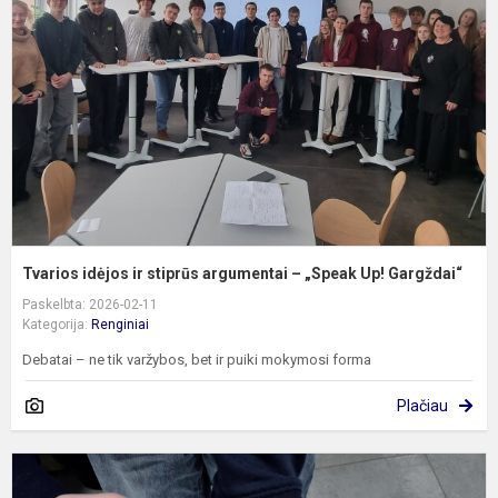
ir
s
a
–
„
U
G
Tvarios idėjos ir stiprūs argumentai – „Speak Up! Gargždai“
Paskelbta: 2026-02-11
Kategorija:
Renginiai
Debatai – ne tik varžybos, bet ir puiki mokymosi forma
Plačiau
T
n