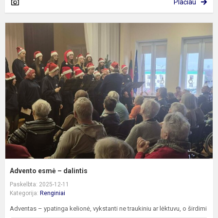
Plačiau
A
e
–
d
Advento esmė – dalintis
Paskelbta: 2025-12-11
Kategorija:
Renginiai
Adventas – ypatinga kelionė, vykstanti ne traukiniu ar lėktuvu, o širdimi