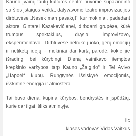
Kauno įvairių tautų kultūros centre buvome supažindinti
su šios įstaigos veikla, dalyvavome teatro improvizacijos
dirbtuvėse „Nesek man pasakų!“, kur
mokiniai, padedant
aktorei Gintarei Kazakevičienei, dirbdami grupėse, kūrė
trumpus spektaklius, drąsiai improvizavo,
eksperimentavo. Dirbtuvėse netrūko juoko, gerų emocijų
ir netikėtų idėjų – mokiniai dar kartą parodė, kokie jie
išradingi bei kūrybingi. Dieną vainikavo įtemptos
krepšinio varžybos tarp Kauno „Žalgirio“ ir Tel Avivo
„Hapoel“ klubų. Rungtynės išsiskyrė emocijomis,
išskirtine energija ir atmosfera.
Tai buvo diena, kupina kūrybos, bendrystės ir įspūdžių,
kurie dar ilgai išliks atmintyje.
IIc
klasės vadovas Vidas Vaitkus