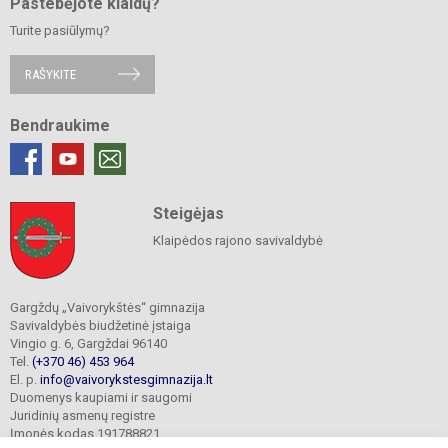
Pastebėjote klaidų?
Turite pasiūlymų?
RAŠYKITE
Bendraukime
Steigėjas
Klaipėdos rajono savivaldybė
Gargždų „Vaivorykštės“ gimnazija
Savivaldybės biudžetinė įstaiga
Vingio g. 6, Gargždai 96140
Tel.
(+370 46) 453 964
El. p.
info@vaivorykstesgimnazija.lt
Duomenys kaupiami ir saugomi
Juridinių asmenų registre
Įmonės kodas 191788821