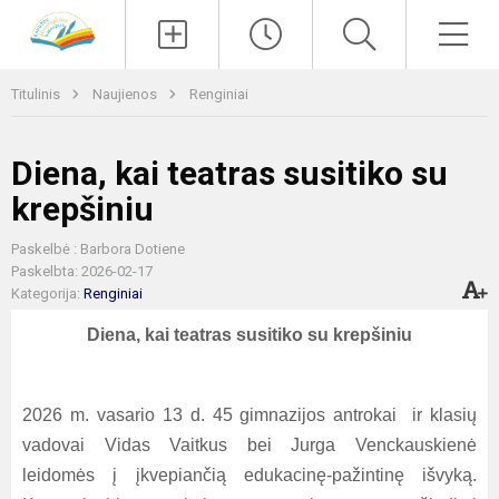
Paieška
Men
Titulinis
Naujienos
Renginiai
Diena, kai teatras susitiko su
krepšiniu
Paskelbė : Barbora Dotiene
Paskelbta: 2026-02-17
Kategorija:
Renginiai
Diena, kai teatras susitiko su krepšiniu
2026 m. vasario 13 d. 45 gimnazijos antrokai ir klasių
vadovai Vidas Vaitkus bei Jurga Venckauskienė
leidomės į įkvepiančią edukacinę-pažintinę išvyką.