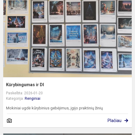
ir
D
Kūrybingumas ir DI
Paskelbta: 2026-01-20
Kategorija:
Renginiai
Mokiniai ugdė kūrybinius gebėjimus, įgijo praktinių žinių
Plačiau