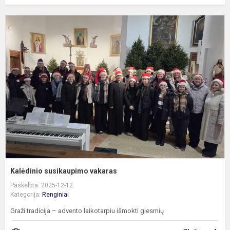
K
s
v
Kalėdinio susikaupimo vakaras
Paskelbta: 2025-12-12
Kategorija:
Renginiai
Graži tradicija – advento laikotarpiu išmokti giesmių