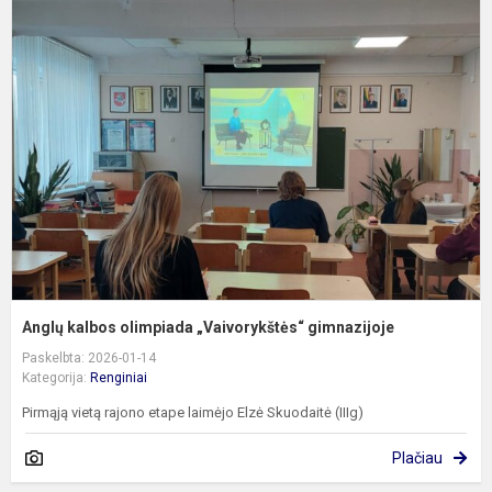
A
k
o
„
g
Anglų kalbos olimpiada „Vaivorykštės“ gimnazijoje
Paskelbta: 2026-01-14
Kategorija:
Renginiai
Pirmąją vietą rajono etape laimėjo Elzė Skuodaitė (IIIg)
Plačiau