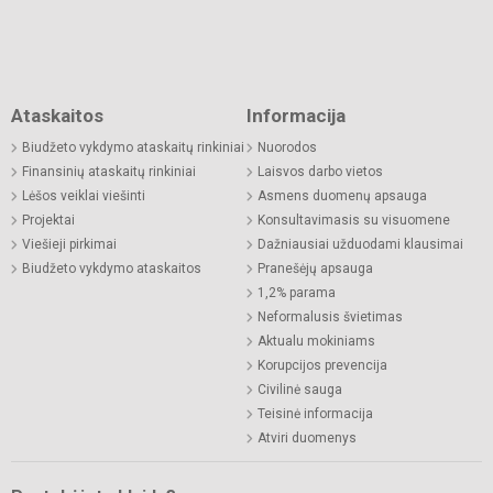
Ataskaitos
Informacija
Biudžeto vykdymo ataskaitų rinkiniai
Nuorodos
Finansinių ataskaitų rinkiniai
Laisvos darbo vietos
Lėšos veiklai viešinti
Asmens duomenų apsauga
Projektai
Konsultavimasis su visuomene
Viešieji pirkimai
Dažniausiai užduodami klausimai
Biudžeto vykdymo ataskaitos
Pranešėjų apsauga
1,2% parama
Neformalusis švietimas
Aktualu mokiniams
Korupcijos prevencija
Civilinė sauga
Teisinė informacija
Atviri duomenys