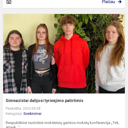
Plačiau
G
d
t
p
Gimnazistai dalijosi tyrinėjimo patirtimis
Paskelbta: 2022-05-08
Kategorija:
Sveikinimai
Respublikinė nuotolinė moksleivių gamtos mokslų konferencija „Tirk,
atrask...“