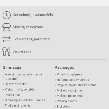
Konsultacijų tvarkaraščiai
Mokinių vežiojimas
Tvarkaraščių pakeitimai
Valgiaraštis
Gimnazija
Paslaugos
Apie gimnaziją (informacija
Vidurinis ugdymas
ruošiama)
Neformalusis švietimas
Ugdymo aplinka
Pagalba mokiniams ir tėvams
Vizija, misija, vertybės
Mokinių vežiojimas
Pasiekimai
Mokinių maitinimas
Gimnazijos simboliai. Himnas
Patalpų nuoma
Tradiciniai renginiai
Biblioteka