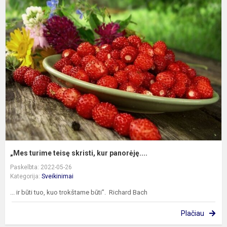
„
t
t
s
k
p
„Mes turime teisę skristi, kur panorėję....
Paskelbta: 2022-05-26
Kategorija:
Sveikinimai
... ir būti tuo, kuo trokštame būti”. Richard Bach
Plačiau