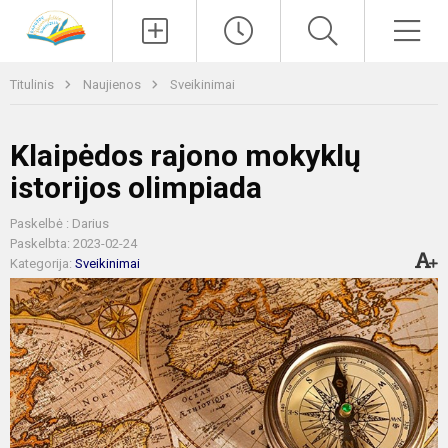
Paieška
Men
Titulinis
Naujienos
Sveikinimai
Klaipėdos rajono mokyklų
istorijos olimpiada
Paskelbė : Darius
Paskelbta: 2023-02-24
Kategorija:
Sveikinimai