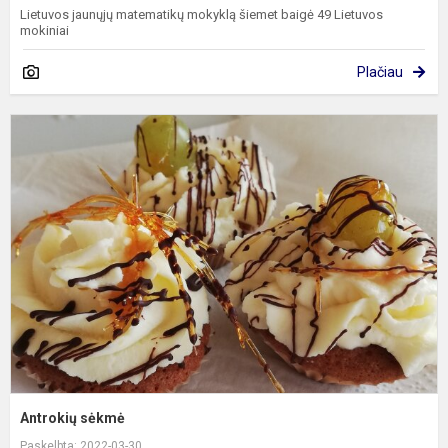
Lietuvos jaunųjų matematikų mokyklą šiemet baigė 49 Lietuvos
mokiniai
Plačiau
A
s
Antrokių sėkmė
Paskelbta: 2022-03-30