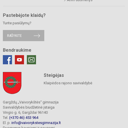
Atviri duomenys
Pastebėjote klaidų?
Turite pasiūlymų?
RAŠYKITE
Bendraukime
Steigėjas
Klaipėdos rajono savivaldybė
Gargždų „Vaivorykštės“ gimnazija
Savivaldybės biudžetinė įstaiga
Vingio g. 6, Gargždai 96140
Tel.
(+370 46) 453 964
El. p.
info@vaivorykstesgimnazija.lt
Duomenys kaupiami ir saugomi