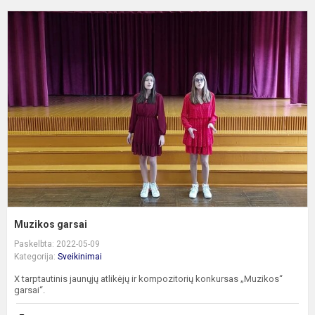
M
g
Muzikos garsai
Paskelbta: 2022-05-09
Kategorija:
Sveikinimai
X tarptautinis jaunųjų atlikėjų ir kompozitorių konkursas „Muzikos“
garsai“.