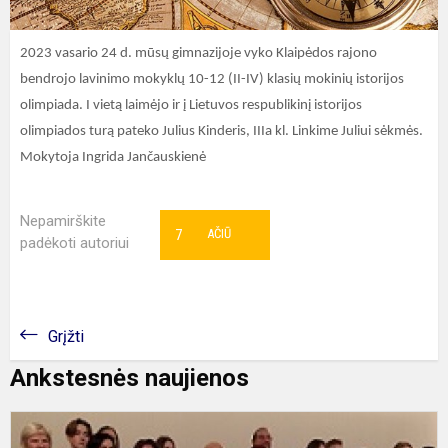
2023 vasario 24 d. mūsų gimnazijoje vyko Klaipėdos rajono
bendrojo lavinimo mokyklų 10-12 (II-IV) klasių mokinių istorijos
olimpiada. I vietą laimėjo ir į Lietuvos respublikinį istorijos
olimpiados turą pateko Julius Kinderis, IIIa kl. Linkime Juliui sėkmės.
Mokytoja Ingrida Jančauskienė
Nepamirškite
7
AČIŪ
padėkoti autoriui
Grįžti
Ankstesnės naujienos
G
l