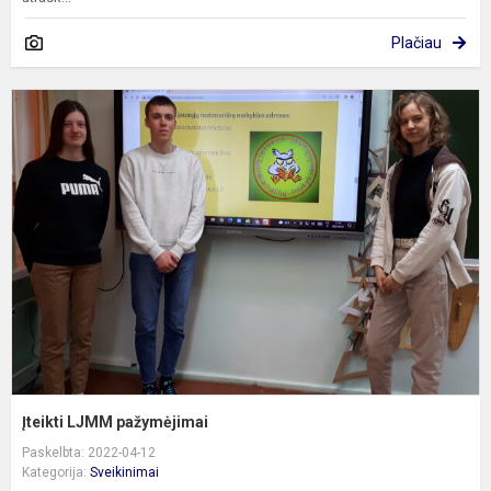
Plačiau
Į
p
Įteikti LJMM pažymėjimai
Paskelbta: 2022-04-12
Kategorija:
Sveikinimai