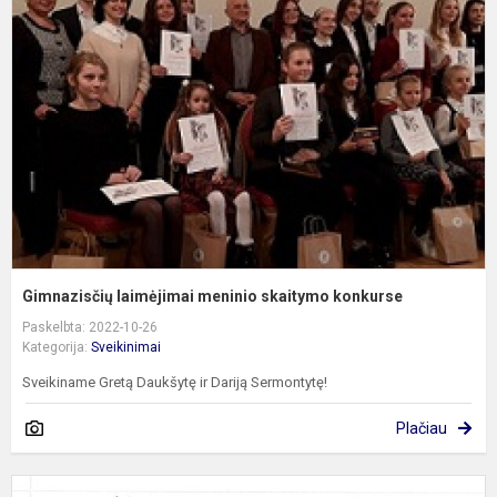
m
s
k
Gimnazisčių laimėjimai meninio skaitymo konkurse
Paskelbta: 2022-10-26
Kategorija:
Sveikinimai
Sveikiname Gretą Daukšytę ir Dariją Sermontytę!
Plačiau
P