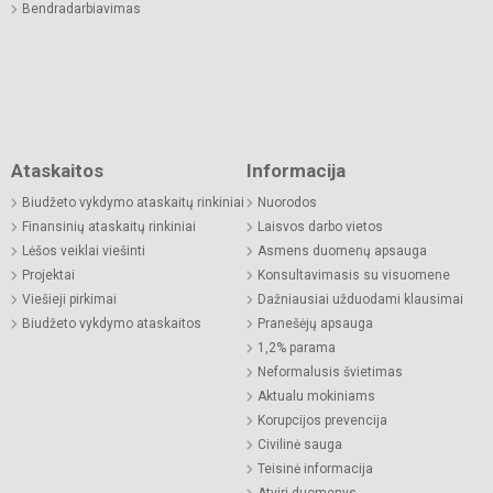
Bendradarbiavimas
Ataskaitos
Informacija
Biudžeto vykdymo ataskaitų rinkiniai
Nuorodos
Finansinių ataskaitų rinkiniai
Laisvos darbo vietos
Lėšos veiklai viešinti
Asmens duomenų apsauga
Projektai
Konsultavimasis su visuomene
Viešieji pirkimai
Dažniausiai užduodami klausimai
Biudžeto vykdymo ataskaitos
Pranešėjų apsauga
1,2% parama
Neformalusis švietimas
Aktualu mokiniams
Korupcijos prevencija
Civilinė sauga
Teisinė informacija