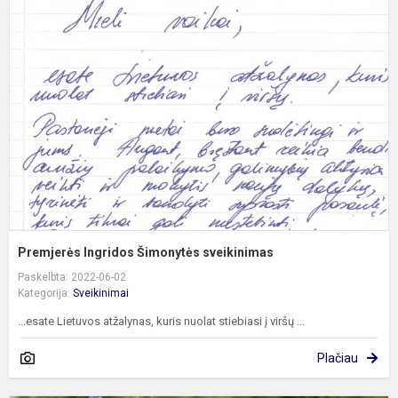
I
Š
s
Premjerės Ingridos Šimonytės sveikinimas
Paskelbta: 2022-06-02
Kategorija:
Sveikinimai
...esate Lietuvos atžalynas, kuris nuolat stiebiasi į viršų ...
Plačiau