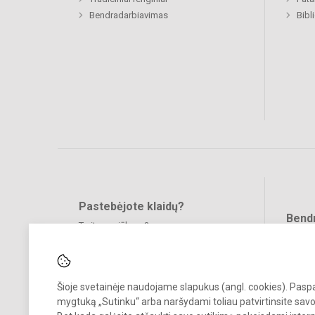
Bendradarbiavimas
Bibl
Pastebėjote klaidų?
Bend
Turite pasiūlymų?
RAŠYKITE
Šioje svetainėje naudojame slapukus (angl. cookies). Pas
mygtuką „Sutinku“ arba naršydami toliau patvirtinsite savo