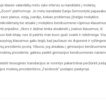
e klasės valandėlių metu vyko interviu su kandidate į mokinių
 „Zoom“ platformoje. Jo metu kandidatė Darija Sermontytė papasako
 savo planus, viziją, įvardijo, kokias problemas įžvelgia mokyklos
s mikroklimatą bei atsakė į mokyklos bendruomenei rūpimus klausimus
tė pripažino: „Nors ir dažnai tenka atsakinėti į įvairius klausimus, iš
buvo kiek kitaip, nes ši patirtis man buvo ypač svarbi ir reikšminga. Vis
klausytojų klausimus galiu teigti, kad jaučiausi vis drąsesnė ir ryžtinges
ių prezidento postą. Viliuosi, jog atsakiau į gimnazijos bendruomene
iu mokinių prezidente, galėsiu padėti gimnazijos bendruomenės nariams
ėti tiesioginės transliacijos ar norintys pakartotinai peržiūrėti įrašą
zijos mokinių prezidentūros „Facebook“ puslapio paskyroje.