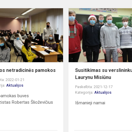
Įdomios
netradicinės
pamokos
os netradicinės pamokos
Susitikimas su verslinink
Laurynu Misiūnu
ta: 2022-01-21
ija:
Aktualijos
Paskelbta: 2021-12-17
Kategorija:
Aktualijos
pamokas buves
istas Robertas Šlioževičius
Išmanieji namai