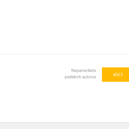
Nepamirškite
3
AČIŪ
padėkoti autoriui