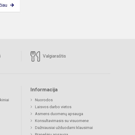
čiau
i
Valgiaraštis
Informacija
kiniai
Nuorodos
Laisvos darbo vietos
Asmens duomenų apsauga
Konsultavimasis su visuomene
Dažniausiai užduodami klausimai
Pranešėjų apsauga