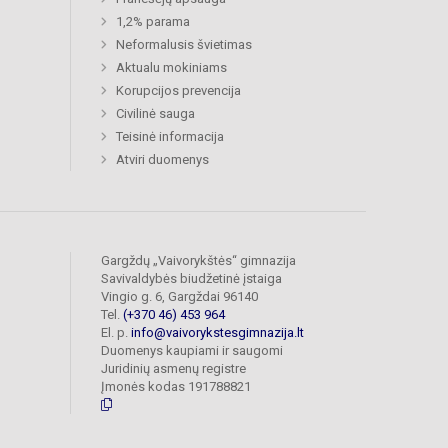
1,2% parama
Neformalusis švietimas
Aktualu mokiniams
Korupcijos prevencija
Civilinė sauga
Teisinė informacija
Atviri duomenys
Gargždų „Vaivorykštės“ gimnazija
Savivaldybės biudžetinė įstaiga
Vingio g. 6, Gargždai 96140
Tel.
(+370 46) 453 964
El. p.
info@vaivorykstesgimnazija.lt
Duomenys kaupiami ir saugomi
Juridinių asmenų registre
Įmonės kodas 191788821