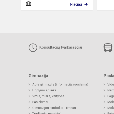
Plačiau
Konsultacijų tvarkaraščiai
Gimnazija
Pasl
Apie gimnaziją (informacija ruošiama)
Vidu
Ugdymo aplinka
Nefo
Vizija, misija, vertybės
Paga
Pasiekimai
Moki
Gimnazijos simboliai. Himnas
Moki
Tradiciniai renginiai
Pat