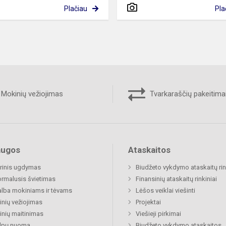
Plačiau
Pla
Mokinių vežiojimas
Tvarkaraščių pakeitima
augos
Ataskaitos
rinis ugdymas
Biudžeto vykdymo ataskaitų rin
rmalusis švietimas
Finansinių ataskaitų rinkiniai
lba mokiniams ir tėvams
Lėšos veiklai viešinti
nių vežiojimas
Projektai
nių maitinimas
Viešieji pirkimai
alpų nuoma
Biudžeto vykdymo ataskaitos