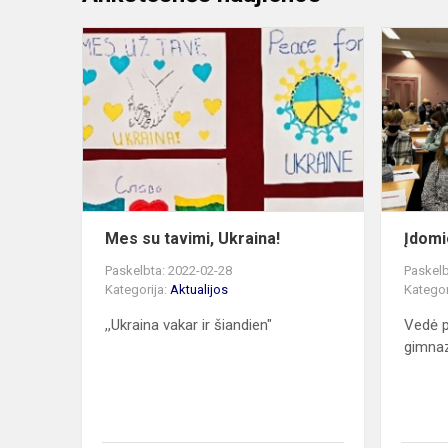
Mes
su
tavimi,
Ukraina!
Mes su tavimi, Ukraina!
Įdomi
Paskelbta: 2022-02-28
Paskelb
Kategorija:
Aktualijos
Kategor
,,Ukraina vakar ir šiandien"
Vedė 
gimnaz