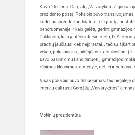
Kovo 25 dieną Gargždų „Vaivorykštės“ gimnazijoj
prezidento postą. Pokalbis buvo transliuojamas
kodėl nusprendė kandidatuoti į šį postą, pristatė
bendruomenėje ir kaip galėtų gerinti gimnazijo
Paklausta, kaip jautėsi interviu metu, D. Sermonty
pradžių jaučiausi kiek neįprastai, , tačiau šįkart 
vėliau, pokalbiui jau įsibėgėjus ir atsakinėjant į 
savo pasirinkimu kandidatuoti į gimnazijos mokin
rūpimus klausimus, o ateityje, net jei ir netaps
Visas pokalbis buvo filmuojamas, tad negalėję steb
interviu gali rasti Gargždų „Vaivorykštės“ gimna
Mokinių prezidentūra