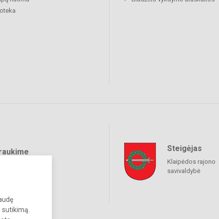
ioteka
Steigėjas
raukime
Klaipėdos rajono
savivaldybė
paudę
 sutikimą.