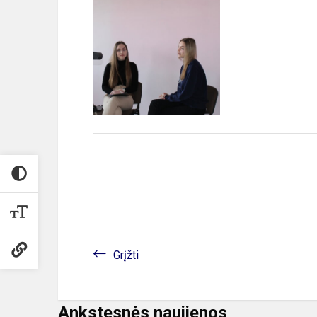
Grįžti
Ankstesnės naujienos