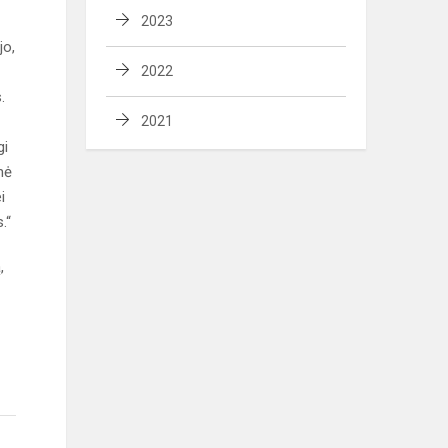
2023
jo,
2022
.
2021
gi
nė
i
.“
,