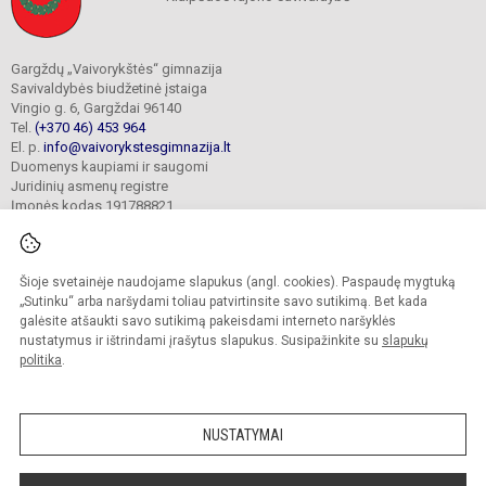
Gargždų „Vaivorykštės“ gimnazija
Savivaldybės biudžetinė įstaiga
Vingio g. 6, Gargždai 96140
Tel.
(+370 46) 453 964
El. p.
info@vaivorykstesgimnazija.lt
Duomenys kaupiami ir saugomi
Juridinių asmenų registre
Įmonės kodas 191788821
Šioje svetainėje naudojame slapukus (angl. cookies). Paspaudę mygtuką
© 2022. Gargždų „Vaivorykštės“ gimnazija. Visos teisės saugomos.
Kopijuoti turinį be raštiško gimnazijos sutikimo griežtai draudžiama.
„Sutinku“ arba naršydami toliau patvirtinsite savo sutikimą. Bet kada
galėsite atšaukti savo sutikimą pakeisdami interneto naršyklės
Prieinamumo paraiška
Slapukų valdymas
nustatymus ir ištrindami įrašytus slapukus. Susipažinkite su
slapukų
politika
.
Sumanus būdas atnaujinti
mokyklos interneto
svetainę
NUSTATYMAI