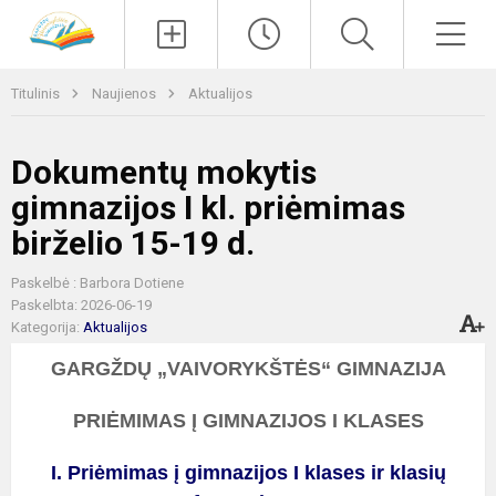
Paieška
Men
Titulinis
Naujienos
Aktualijos
Dokumentų mokytis
gimnazijos I kl. priėmimas
birželio 15-19 d.
Paskelbė : Barbora Dotiene
Paskelbta: 2026-06-19
Kategorija:
Aktualijos
GARGŽDŲ „VAIVORYKŠTĖS“ GIMNAZIJA
PRIĖMIMAS Į GIMNAZIJOS I KLASES
I. Priėmimas į gimnazijos I klases ir klasių