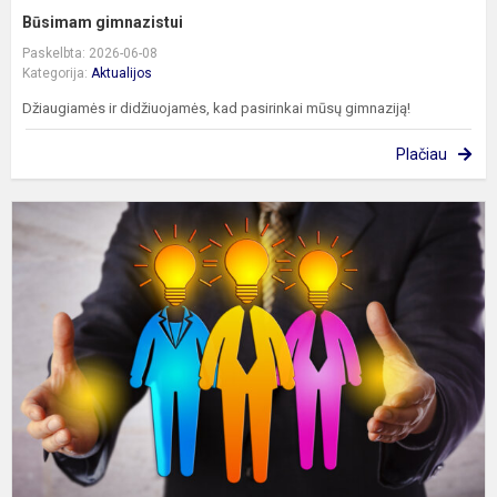
Būsimam gimnazistui
Paskelbta: 2026-06-08
Kategorija:
Aktualijos
Džiaugiamės ir didžiuojamės, kad pasirinkai mūsų gimnaziją!
Plačiau
K
p
a
k
t