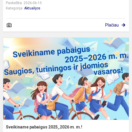
Paskelbta: 2026-06-15
Kategorija:
Aktualijos
Plačiau
S
p
2
m
m
Sveikiname pabaigus 2025_2026 m. m.!