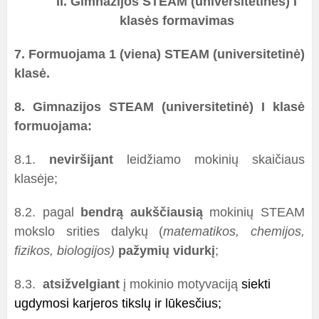
II. Gimnazijos STEAM (universitetinės) I
klasės formavimas
7. Formuojama 1 (viena) STEAM (universitetinė)
klasė.
8.
Gimnazijos STEAM (universitetinė) I klasė
formuojama:
8.1.
neviršijant
leidžiamo mokinių skaičiaus
klasėje;
8.2.
pagal
bendrą aukščiausią
mokinių STEAM
mokslo srities dalykų (
matematikos,
chemijos,
fizikos, biologijos)
pažymių vidurkį
;
8.3.
atsižvelgiant
į mokinio motyvaciją
siekti
ugdymosi karjeros tikslų ir lūkesčius;