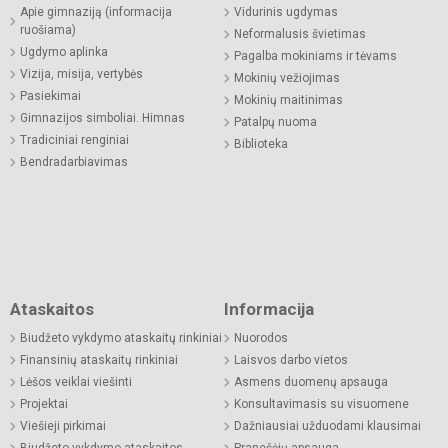
Apie gimnaziją (informacija
Vidurinis ugdymas
ruošiama)
Neformalusis švietimas
Ugdymo aplinka
Pagalba mokiniams ir tėvams
Vizija, misija, vertybės
Mokinių vežiojimas
Pasiekimai
Mokinių maitinimas
Gimnazijos simboliai. Himnas
Patalpų nuoma
Tradiciniai renginiai
Biblioteka
Bendradarbiavimas
Ataskaitos
Informacija
Biudžeto vykdymo ataskaitų rinkiniai
Nuorodos
Finansinių ataskaitų rinkiniai
Laisvos darbo vietos
Lėšos veiklai viešinti
Asmens duomenų apsauga
Projektai
Konsultavimasis su visuomene
Viešieji pirkimai
Dažniausiai užduodami klausimai
Biudžeto vykdymo ataskaitos
Pranešėjų apsauga