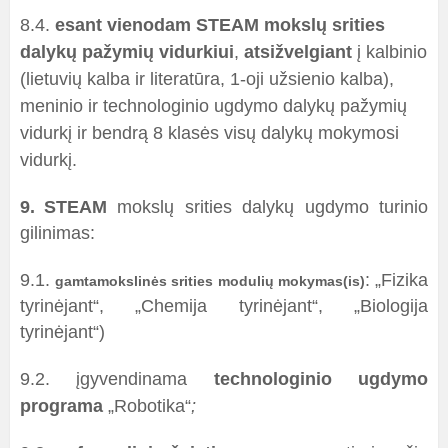
8.4.
esant vienodam STEAM mokslų srities
dalykų pažymių vidurkiui
,
atsižvelgiant
į kalbinio
(lietuvių kalba ir literatūra, 1-oji užsienio kalba),
meninio ir technologinio ugdymo dalykų pažymių
vidurkį ir bendrą 8 klasės visų dalykų mokymosi
vidurkį.
9.
STEAM
mokslų srities dalykų ugdymo turinio
gilinimas:
9.1.
: „Fizika
gamtamokslinės srities modulių mokymas(is)
tyrinėjant“, „Chemija tyrinėjant
“
, „Biologija
tyrinėjant“)
9.2.
įgyvendinama
technologinio ugdymo
programa
„Robotika“
;