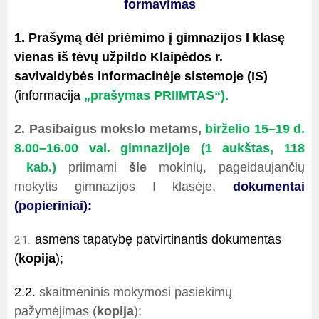
formavimas
1. Prašymą dėl priėmimo į gimnazijos I klasę
vienas iš tėvų užpildo
Klaipėdos r.
savivaldybės informacinėje sistemoje (IS)
(informacija
„prašymas PRIIMTAS“).
2. Pasibaigus mokslo metams,
birželio 15–19 d.
8.00–16.00 val.
gimnazijoje (1
aukštas, 118
kab.)
priimami
šie
mokinių, pageidaujančių
mokytis gimnazijos I klasėje,
dokumentai
(popieriniai):
asmens tapatybę patvirtinantis dokumentas
2.1.
(
kopija
);
2.2.
skaitmeninis mokymosi pasiekimų
pažymėjimas (
kopija
);