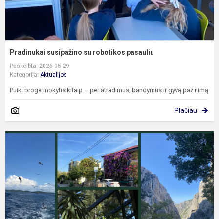
Pradinukai susipažino su robotikos pasauliu
Paskelbta: 2026-05-29
Kategorija:
Aktualijos
Puiki proga mokytis kitaip – per atradimus, bandymus ir gyvą pažinimą
Plačiau
K
d
k
„
s