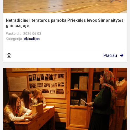
Netradicinė literatūros pamoka Priekulės Ievos Simonaitytės
gimnazijoje
Paskelbta: 2026-06-03
Kategorija:
Aktualijos
Plačiau
K
l
„
k