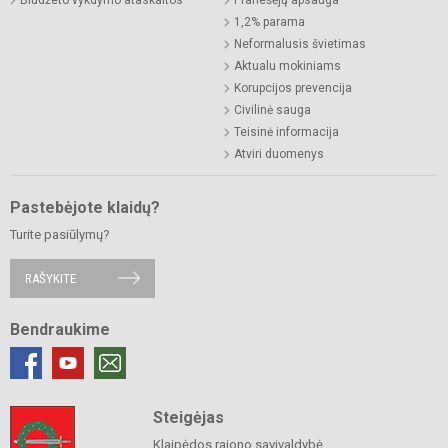
1,2% parama
Neformalusis švietimas
Aktualu mokiniams
Korupcijos prevencija
Civilinė sauga
Teisinė informacija
Atviri duomenys
Pastebėjote klaidų?
Turite pasiūlymų?
RAŠYKITE
Bendraukime
Steigėjas
Klaipėdos rajono savivaldybė