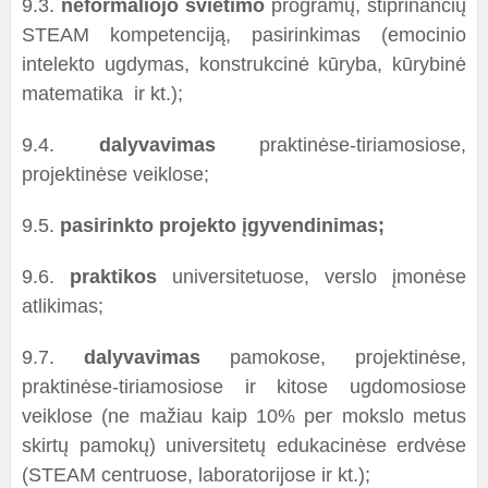
9.3.
neformaliojo švietimo
programų, stiprinančių
STEAM kompetenciją, pasirinkimas (emocinio
intelekto ugdymas, konstrukcinė kūryba, kūrybinė
matematika ir kt.);
9.4.
dalyvavimas
praktinėse-tiriamosiose,
projektinėse veiklose;
9.5.
pasirinkto projekto įgyvendinimas;
9.6.
praktikos
universitetuose, verslo įmonėse
atlikimas;
9.7.
dalyvavimas
pamokose, projektinėse,
praktinėse-tiriamosiose ir kitose ugdomosiose
veiklose (ne mažiau kaip 10% per mokslo metus
skirtų pamokų) universitetų edukacinėse erdvėse
(STEAM centruose, laboratorijose ir kt.);