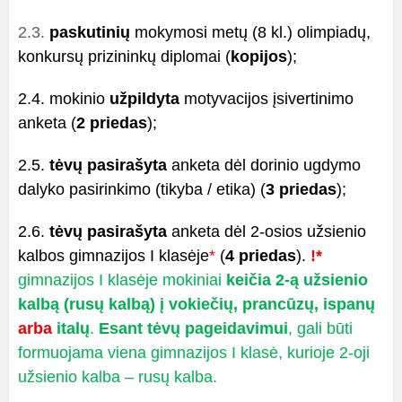
2.3.
paskutinių
mokymosi metų (8 kl.) olimpiadų,
konkursų prizininkų diplomai (
kopijos
);
2.4.
mokinio
užpildyta
motyvacijos įsivertinimo
anketa (
2 priedas
);
2.5.
tėvų pasirašyta
anketa dėl dorinio ugdymo
dalyko pasirinkimo (tikyba / etika) (
3 priedas
);
2.6.
tėvų pasirašyta
anketa dėl 2-osios užsienio
kalbos gimnazijos I klasėje
*
(
4 priedas
).
!*
gimnazijos I klasėje mokiniai
keičia 2-ą užsienio
kalbą (rusų kalbą)
į
vokiečių, prancūzų, ispanų
arba
italų
.
Esant tėvų pageidavimui
, gali būti
formuojama viena gimnazijos I klasė, kurioje 2-oji
užsienio kalba – rusų kalba.