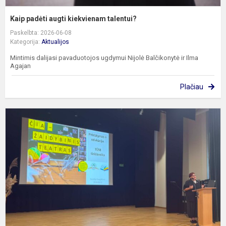
Kaip padėti augti kiekvienam talentui?
Paskelbta: 2026-06-08
Kategorija:
Aktualijos
Mintimis dalijasi pavaduotojos ugdymui Nijolė Balčikonytė ir Ilma
Agajan
Plačiau
N
l
p
P
I
S