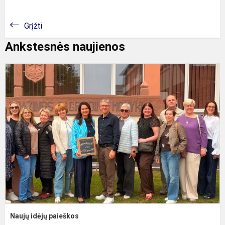
Grįžti
Ankstesnės naujienos
N
i
p
Naujų idėjų paieškos