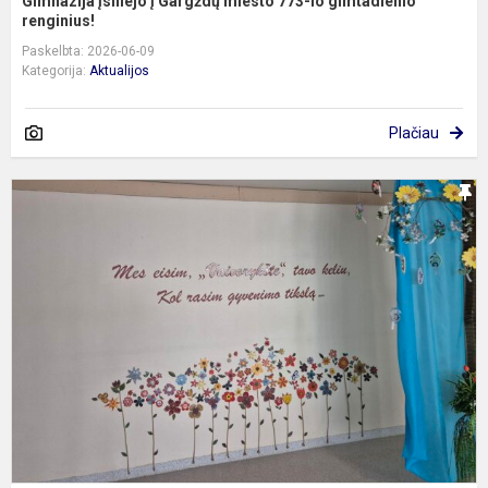
Gimnazija įsiliejo į Gargždų miesto 773-io gimtadienio
renginius!
Paskelbta: 2026-06-09
Kategorija:
Aktualijos
Plačiau
B
g