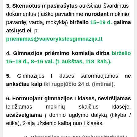
3. Skenuotus ir pasirašytus
aukščiau išvardintus
dokumentus (laiško pavadinime
nurodant
mokinio
pavardę, vardą, mokyklą)
birželio
15–19 d.
galima
atsiųsti
el. p.
priemimas@vaivorykstesgimnazija.lt
4. Gimnazijos priėmimo komisija dirba
birželio
15–19 d., 8–16 val. (1 aukštas, 118 kab.).
5.
Gimnazijos I klasės suformuojamos
ne
anksčiau kaip
iki rugpjūčio 24 d. (imtinai).
6. Formuojant gimnazijos I klases, neviršijamas
leidžiamas mokinių skaičius klasėje,
atsižvelgiama
į
dorinio ugdymo dalyką (tikyba /
etika), 2-ąją užsienio kalbą nuo I klasės.