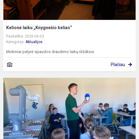
Kelionė laiku „Knygnešio kelias“
Paskelbta: 2026-06-03
Kategorija:
Aktualijos
Mokiniai patyrė spaudos draudimo laikų iššūkius
Plačiau
P
s
s
r
p