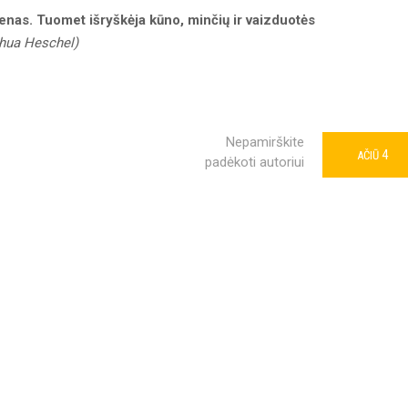
menas. Tuomet išryškėja kūno, minčių ir vaizduotės
hua Heschel)
Nepamirškite
4
AČIŪ
padėkoti autoriui