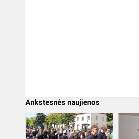
Ankstesnės naujienos
Gimnazija
įsiliejo
į
Gargždų