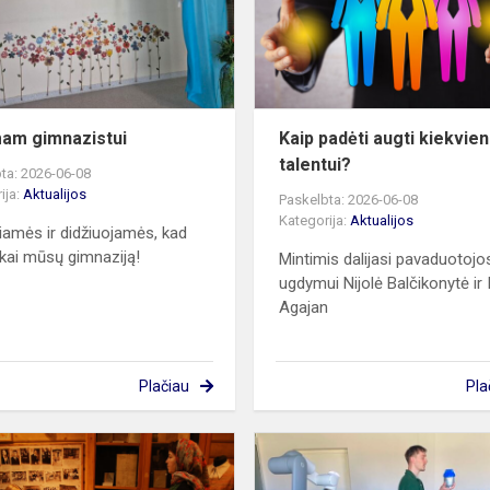
am gimnazistui
Kaip padėti augti kiekvie
talentui?
ta: 2026-06-08
ija:
Aktualijos
Paskelbta: 2026-06-08
Kategorija:
Aktualijos
iamės ir didžiuojamės, kad
nkai mūsų gimnaziją!
Mintimis dalijasi pavaduotojo
ugdymui Nijolė Balčikonytė ir 
Agajan
Plačiau
Pla
Kelionė
laiku