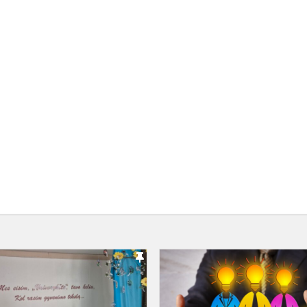
Būsimam
gimnazistui