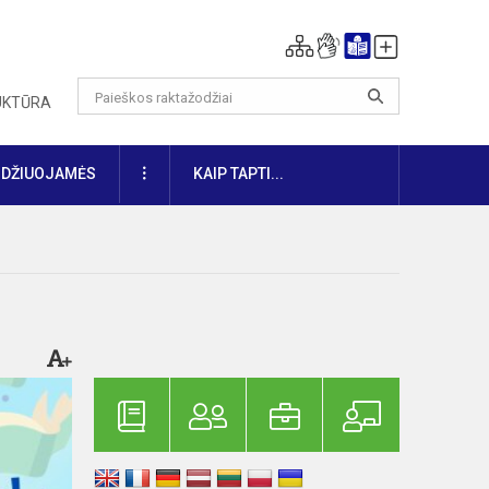
RUKTŪRA
DAUGIAU
IDŽIUOJAMĖS
KAIP TAPTI...