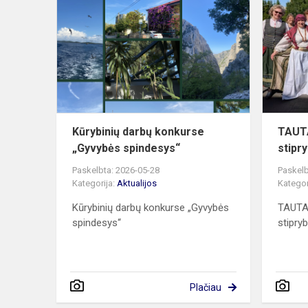
darbų
konkurse
„Gyvybės
spindesys“
Kūrybinių darbų konkurse
TAUTA
„Gyvybės spindesys“
stipr
Paskelbta: 2026-05-28
Paskelb
Kategorija:
Aktualijos
Kategor
Kūrybinių darbų konkurse „Gyvybės
TAUTAd
spindesys“
stipry
Plačiau