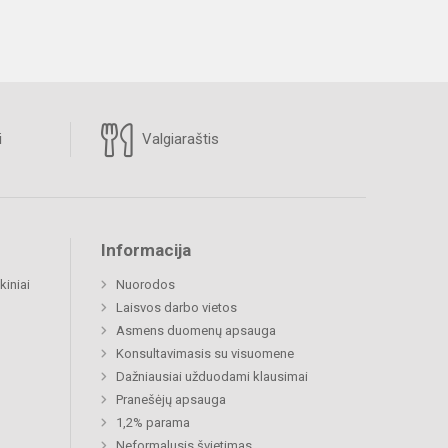
i
Valgiaraštis
Informacija
kiniai
Nuorodos
Laisvos darbo vietos
Asmens duomenų apsauga
Konsultavimasis su visuomene
Dažniausiai užduodami klausimai
Pranešėjų apsauga
1,2% parama
Neformalusis švietimas