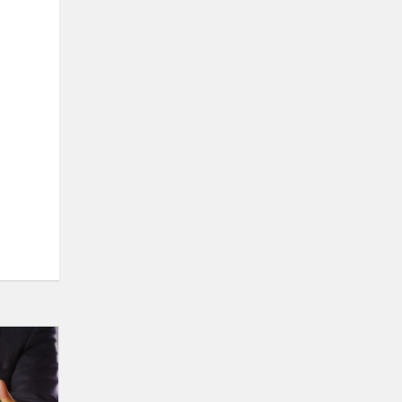
Kaip
padėti
augti
kiekvienam