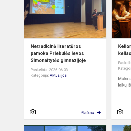
pamoka
Priekulės
Ievos
Simonaitytės
Netradicinė literatūros
Kelio
pamoka Priekulės Ievos
kelia
Simonaitytės gimnazijoje
Paskelb
Kategor
Paskelbta: 2026-06-03
Kategorija:
Aktualijos
Mokini
laikų i
Plačiau
Kūrybinių