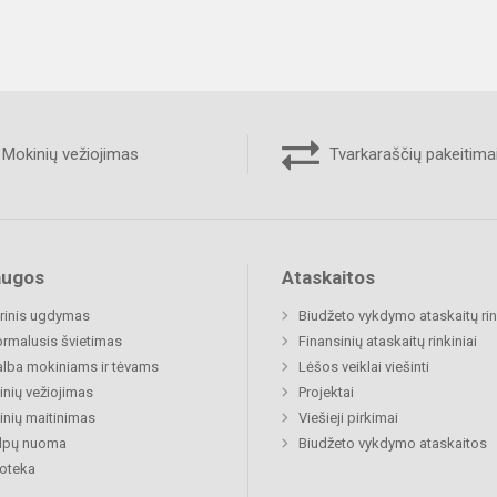
Mokinių vežiojimas
Tvarkaraščių pakeitima
augos
Ataskaitos
rinis ugdymas
Biudžeto vykdymo ataskaitų rin
rmalusis švietimas
Finansinių ataskaitų rinkiniai
lba mokiniams ir tėvams
Lėšos veiklai viešinti
nių vežiojimas
Projektai
nių maitinimas
Viešieji pirkimai
alpų nuoma
Biudžeto vykdymo ataskaitos
ioteka