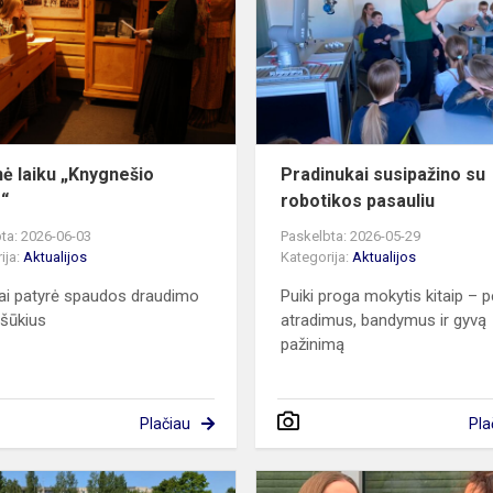
„Knygnešio
kelias“
...
nė laiku „Knygnešio
Pradinukai susipažino su
s“
robotikos pasauliu
ta: 2026-06-03
Paskelbta: 2026-05-29
ija:
Aktualijos
Kategorija:
Aktualijos
ai patyrė spaudos draudimo
Puiki proga mokytis kitaip – p
ššūkius
atradimus, bandymus ir gyvą
pažinimą
Plačiau
Pla
TAUTAdienis