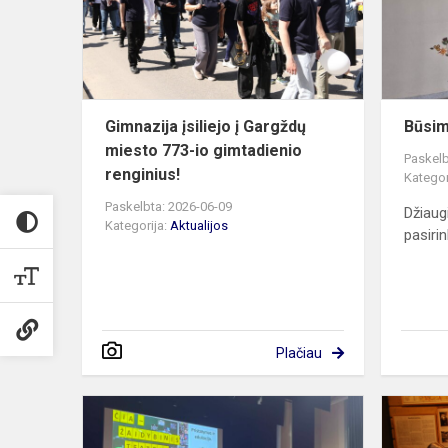
miesto
773-
io
gimtadienio
reng...
Gimnazija įsiliejo į Gargždų
Būsim
miesto 773-io gimtadienio
Paskelb
renginius!
Kategor
Paskelbta: 2026-06-09
Džiaug
Kategorija:
Aktualijos
pasiri
Plačiau
Netradicinė
literatūros