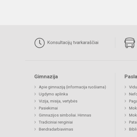
Konsultacijų tvarkaraščiai
Gimnazija
Pasl
Apie gimnaziją (informacija ruošiama)
Vidu
Ugdymo aplinka
Nefo
Vizija, misija, vertybės
Paga
Pasiekimai
Moki
Gimnazijos simboliai. Himnas
Moki
Tradiciniai renginiai
Pat
Bendradarbiavimas
Bibl