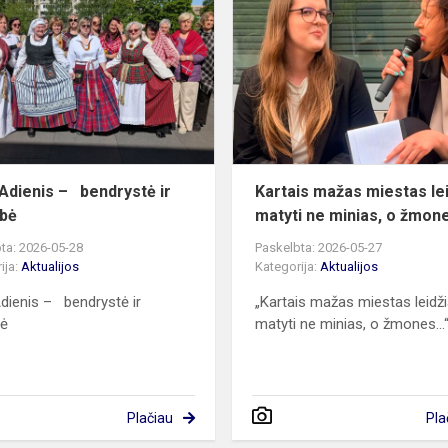
–
bendrystė
ir
stiprybė
dienis – bendrystė ir
Kartais mažas miestas le
ybė
matyti ne minias, o žmone
ta: 2026-05-28
Paskelbta: 2026-05-27
ija:
Aktualijos
Kategorija:
Aktualijos
ienis – bendrystė ir
„Kartais mažas miestas leidž
bė
matyti ne minias, o žmones...
Plačiau
Pla