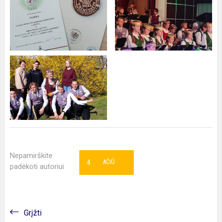
Nepamirškite
4
AČIŪ
padėkoti autoriui
Grįžti