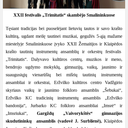
XXII festivalis „Trimitatis“ skambėjo Smalininkuose
Tęsiant tradicijas bei puoselėjant lietuvių tautos ir savo krašto
kultūrą, ugdant meilę tautinei muzikai, gegužės 5-ąją mažame
miestelyje Smalininkuose įvyko XXII Žemaitijos ir Klaipėdos
krašto tautinių instrumentų ansamblių ir orkestrų festivalis
„Trimitatis“. Dalyvavo kultūros centrų, muzikos ir meno,
bendrojo ugdymo mokyklų, gimnazijų, vaikų, jaunimo ir
suaugusiųjų vienarūšių bei mišrių tautinių instrumentų
ansambliai ir orkestrai, Eržvilko kultūros centro Vadžgirio
skyriaus vaikų ir jaunimo folkloro ansamblis „Šebukai“,
Eržvilko KC tradicinių instrumentų ansamblis „Eržvilko
bandonija“, Jurbarko KC folkloro ansambliai „Imsrė“ ir
„Imsriukai“,
Gargždų „Vaivorykštės“ gimnazijos
skudutininkų ansamblis (vadovė J. Surblienė),
Klaipėdos