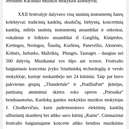
Jeronimo Kačinsko muzikos mokyklos kolektyvai.
XXII festivalyje dalyvavo visų tautinių instrumentų žanrų
kolektyvai: tradicinių kanklių, skudučių, birbynių, koncertinių
kanklių, mišrūs tautinių instrumentų ansambliai ir orkestrai,
vokaliniai ir folkloro ansambliai iš Gargždų, Klaipėdos,
Kretingos, Neringos, Šiaulių, Kuršėnų, Panevėžio, Akmenės,
Kelmės, Jurbarko, Mažeikių, Plungės, Tauragės – daugiau nei
500 dalyvių.
Muzikantai vos tilpo ant scenos. Festivalio
baigiamasis koncertas įvyko Smalininkų technologijų ir verslo
mokykloje, kurioje nuskambėjo net 24 kūriniai. Taip pat buvo
pakviestas grupių „Thundertale“ ir „PradžiaPati“ įkūrėjas,
partizanų atminimui skirtos roko operos „Priesaika“
bendraautorius, Kardokų gamtos mokyklos muzikos mokytojas
J. Chodkevičius, kuris pademonstravo elektrinių kanklių
užburiantį skambesį bei atliko savo kūrinį „Ramu“.
Gimnazistai
festivalio baigiamajame koncerte atliko bendrus muzikinius