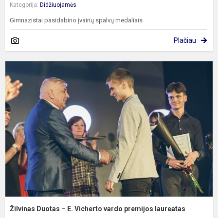
Kategorija:
Didžiuojamės
Gimnazistai pasidabino įvairių spalvų medaliais
Plačiau
Ž
D
–
E
V
v
p
l
Žilvinas Duotas – E. Vicherto vardo premijos laureatas