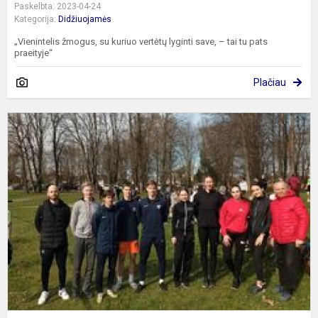
Paskelbta: 2023-04-24
Kategorija:
Didžiuojamės
„Vienintelis žmogus, su kuriuo vertėtų lyginti save, – tai tu pats
praeityje“
Plačiau
M
g
b
-
g
r