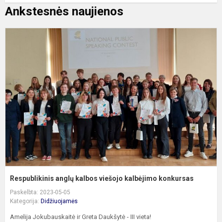
Ankstesnės naujienos
R
a
k
v
k
k
Respublikinis anglų kalbos viešojo kalbėjimo konkursas
Paskelbta: 2023-05-05
Kategorija:
Didžiuojamės
Amelija Jokubauskaitė ir Greta Daukšytė - III vieta!