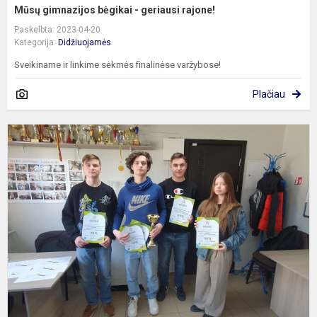
Mūsų gimnazijos bėgikai - geriausi rajone!
Paskelbta: 2023-04-20
Kategorija:
Didžiuojamės
Sveikiname ir linkime sėkmės finalinėse varžybose!
Plačiau
I
v
š
v