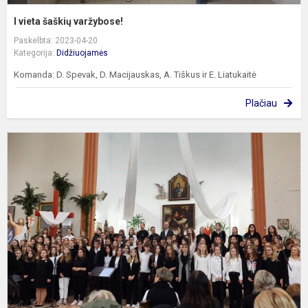
I vieta šaškių varžybose!
Paskelbta: 2023-04-20
Kategorija:
Didžiuojamės
Komanda: D. Spevak, D. Macijauskas, A. Tiškus ir E. Liatukaitė
Plačiau
G
m
s
į
G