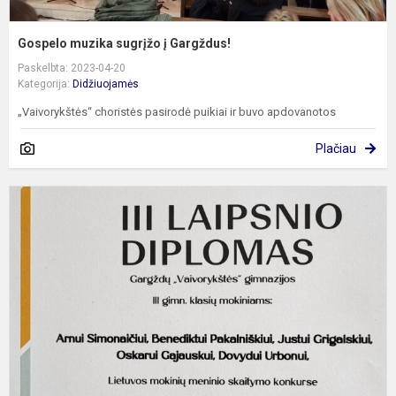
Gospelo muzika sugrįžo į Gargždus!
Paskelbta: 2023-04-20
Kategorija:
Didžiuojamės
„Vaivorykštės“ choristės pasirodė puikiai ir buvo apdovanotos
Plačiau
S
,
g
s