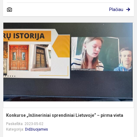
Plačiau
K
„
s
L
–
p
v
Konkurse „Inžineriniai sprendiniai Lietuvoje“ – pirma vieta
Paskelbta: 2023-05-02
Kategorija:
Didžiuojamės