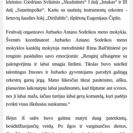
kūrinius:
Giedriaus Svilainio „Skudutinės“ I dalį „Intakas
“ ir III
dalį „Sutartinpolkė“.
Kartu su tautinių instrumentų orkestru -
lietuvių liaudies šokį „Dirižablis“, išplėtotą Eugenijaus Čiplio.
Festivalį organizavo Jurbarko Antano Sodeikos meno mokykla.
Šventės koordinatorė Jurbarko Antano Sodeikos meno
mokyklos kanklių mokytoja metodininkė Rima Balčiūnienė po
renginio pasidalino savo emocijomis: „Renginį užbaigėme su
palengvėjimu ir labai smagia širdimi. Tikslas buvo sutelkti
talentingus žmones ir Jurbarko gyventojams parodyti galingą
orkestrų garsų jėgą. Mano lūkesčiai tikrai pasiteisino, aišku,
planavimo laikotarpiu labai jaudinomės, kad tilptume ant scenos,
nes ji labai maža, tačiau turėjau labai gerą komandą, kuri padėjo
įveikti visus iškilusius sunkumus.“
Išėjus iš salės buvo galima matyti daug patenkintų,
besididžiuojančių veidų. Po ilgos ir varginančios dienos,