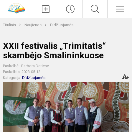
Paieška
Men
Titulinis
Naujienos
Didžiuojamės
XXII festivalis „Trimitatis“
skambėjo Smalininkuose
Paskelbė : Barbora Dotiene
Paskelbta: 2023-05-12
Kategorija:
Didžiuojamės