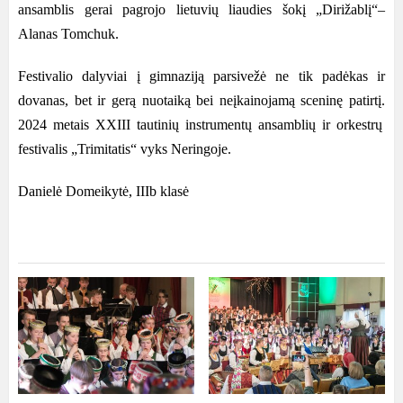
ansamblis gerai pagrojo lietuvių liaudies šokį „Dirižablį“–
Alanas Tomchuk.
Festivalio dalyviai į gimnaziją parsivežė ne tik padėkas ir
dovanas, bet ir gerą nuotaiką bei neįkainojamą sceninę patirtį.
2024 metais
XXIII tautinių instrumentų ansamblių ir orkestrų
festivalis „Trimitatis“ vyks Neringoje.
Danielė Domeikytė, IIIb klasė