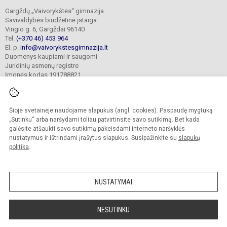
Gargždų „Vaivorykštės“ gimnazija
Savivaldybės biudžetinė įstaiga
Vingio g. 6, Gargždai 96140
Tel.
(+370 46) 453 964
El. p.
info@vaivorykstesgimnazija.lt
Duomenys kaupiami ir saugomi
Juridinių asmenų registre
Įmonės kodas 191788821
Šioje svetainėje naudojame slapukus (angl. cookies). Paspaudę mygtuką
© 2022. Gargždų „Vaivorykštės“ gimnazija. Visos teisės saugomos.
Kopijuoti turinį be raštiško gimnazijos sutikimo griežtai draudžiama.
„Sutinku“ arba naršydami toliau patvirtinsite savo sutikimą. Bet kada
galėsite atšaukti savo sutikimą pakeisdami interneto naršyklės
Prieinamumo paraiška
Slapukų valdymas
nustatymus ir ištrindami įrašytus slapukus. Susipažinkite su
slapukų
politika
.
Sumanus būdas atnaujinti
mokyklos interneto
svetainę
NUSTATYMAI
NESUTINKU