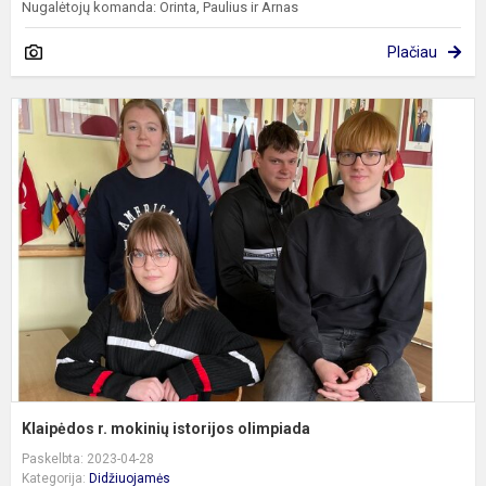
Nugalėtojų komanda: Orinta, Paulius ir Arnas
Plačiau
K
r.
m
i
o
Klaipėdos r. mokinių istorijos olimpiada
Paskelbta: 2023-04-28
Kategorija:
Didžiuojamės