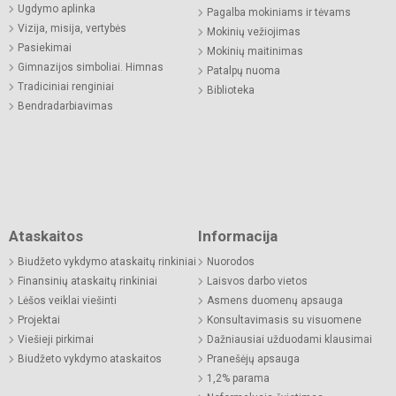
Ugdymo aplinka
Pagalba mokiniams ir tėvams
Vizija, misija, vertybės
Mokinių vežiojimas
Pasiekimai
Mokinių maitinimas
Gimnazijos simboliai. Himnas
Patalpų nuoma
Tradiciniai renginiai
Biblioteka
Bendradarbiavimas
Ataskaitos
Informacija
Biudžeto vykdymo ataskaitų rinkiniai
Nuorodos
Finansinių ataskaitų rinkiniai
Laisvos darbo vietos
Lėšos veiklai viešinti
Asmens duomenų apsauga
Projektai
Konsultavimasis su visuomene
Viešieji pirkimai
Dažniausiai užduodami klausimai
Biudžeto vykdymo ataskaitos
Pranešėjų apsauga
1,2% parama