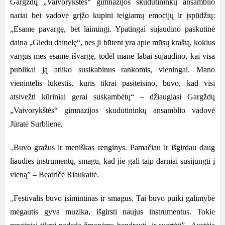
Gargždų „Vaivorykštės“ gimnazijos skudutininkų ansamblio
nariai bei vadovė grįžo kupini teigiamų emocijų ir įspūdžių:
„Esame pavargę, bet laimingi. Ypatingai sujaudino paskutinė
daina „Giedu dainelę“, nes ji būtent yra apie mūsų kraštą, kokius
vargus mes esame išvargę, todėl mane labai sujaudino, kai visa
publikai ją atliko susikabinus rankomis, vieningai. Mano
vienintelis lūkestis, kuris tikrai pasiteisino, buvo, kad visi
atsivežti kūriniai gerai suskambėtų“ – džiaugiasi Gargždų
„Vaivorykštės“ gimnazijos skudutininkų ansamblio vadovė
Jūratė Surblienė.
„
Buvo gražus ir meniškas renginys. Pamačiau ir išgirdau daug
liaudies instrumentų, smagu, kad jie gali taip darniai susijungti į
vieną” – Beatričė Riaukaitė.
„
Festivalis buvo įsimintinas ir smagus. Tai buvo puiki galimybė
mėgautis gyva muzika, išgirsti naujus instrumentus. Tokie