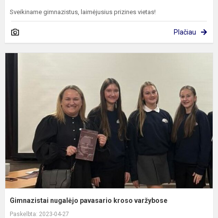
Sveikiname gimnazistus, laimėjusius prizines vietas!
Plačiau
G
n
p
k
v
Gimnazistai nugalėjo pavasario kroso varžybose
Paskelbta: 2023-04-27