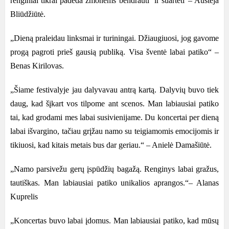
renginiai tikrai padeda žmonėms bendrauti ir suartėti”– Austėja
Bliūdžiūtė.
„Dieną praleidau linksmai ir turiningai. Džiaugiuosi, jog gavome
progą pagroti prieš gausią publiką. Visa šventė labai patiko“ –
Benas Kirilovas.
„Šiame festivalyje jau dalyvavau antrą kartą. Dalyvių buvo tiek
daug, kad šįkart vos tilpome ant scenos. Man labiausiai patiko
tai, kad grodami mes labai susivienijame. Du koncertai per dieną
labai išvargino, tačiau grįžau namo su teigiamomis emocijomis ir
tikiuosi, kad kitais metais bus dar geriau.“ – Anielė Damašiūtė.
„Namo parsivežu gerų įspūdžių bagažą. Renginys labai gražus,
tautiškas. Man labiausiai patiko unikalios aprangos.“– Alanas
Kuprelis
„Koncertas buvo labai įdomus. Man labiausiai patiko, kad mūsų