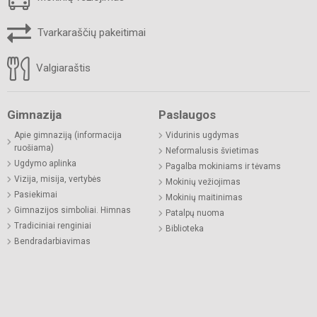
Tvarkaraščių pakeitimai
Valgiaraštis
Gimnazija
Paslaugos
Apie gimnaziją (informacija
Vidurinis ugdymas
ruošiama)
Neformalusis švietimas
Ugdymo aplinka
Pagalba mokiniams ir tėvams
Vizija, misija, vertybės
Mokinių vežiojimas
Pasiekimai
Mokinių maitinimas
Gimnazijos simboliai. Himnas
Patalpų nuoma
Tradiciniai renginiai
Biblioteka
Bendradarbiavimas