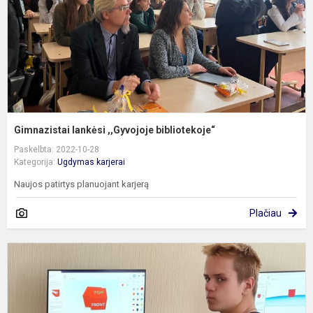
Gimnazistai lankėsi ,,Gyvojoje bibliotekoje“
Paskelbta: 2022-10-28
Kategorija:
Ugdymas karjerai
Naujos patirtys planuojant karjerą
Plačiau
M
u
m
r