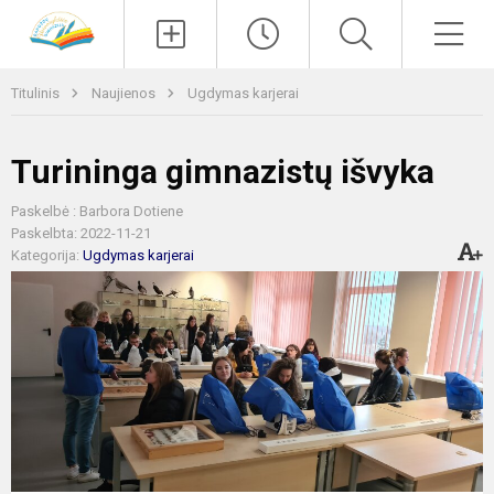
Paieška
Men
Titulinis
Naujienos
Ugdymas karjerai
Turininga gimnazistų išvyka
Paskelbė : Barbora Dotiene
Paskelbta: 2022-11-21
Kategorija:
Ugdymas karjerai