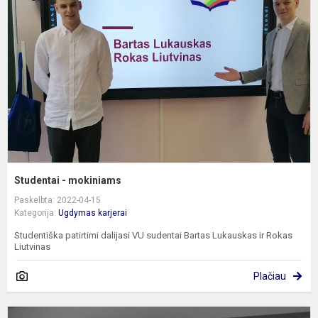
m
Studentai - mokiniams
Paskelbta: 2022-04-15
Kategorija:
Ugdymas karjerai
Studentiška patirtimi dalijasi VU sudentai Bartas Lukauskas ir Rokas
Liutvinas
Plačiau
G