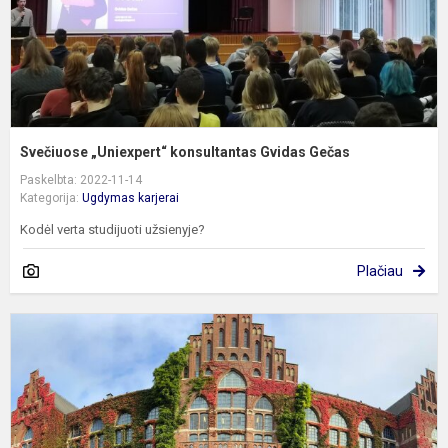
Svečiuose „Uniexpert“ konsultantas Gvidas Gečas
Paskelbta: 2022-11-14
Kategorija:
Ugdymas karjerai
Kodėl verta studijuoti užsienyje?
Plačiau
P
s
Š
ir
D
a