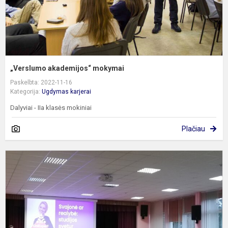
„Verslumo akademijos“ mokymai
Paskelbta: 2022-11-16
Kategorija:
Ugdymas karjerai
Dalyviai - IIa klasės mokiniai
Plačiau
S
„
k
G
G