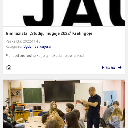
Gimnazistai „Studijų mugėje 2022“ Kretingoje
Paskelbta: 2022-11-18
Kategorija:
Ugdymas karjerai
Planuoti profesinę karjerą niekada ne per anksti!
Plačiau
„
a
m