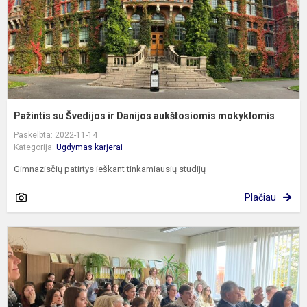
m
Pažintis su Švedijos ir Danijos aukštosiomis mokyklomis
Paskelbta: 2022-11-14
Kategorija:
Ugdymas karjerai
Gimnazisčių patirtys ieškant tinkamiausių studijų
Plačiau
G
l
,
b