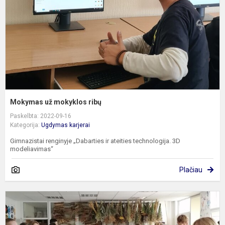
Mokymas už mokyklos ribų
Paskelbta: 2022-09-16
Kategorija:
Ugdymas karjerai
Gimnazistai renginyje „Dabarties ir ateities technologija. 3D
modeliavimas“
Plačiau
T
i
a