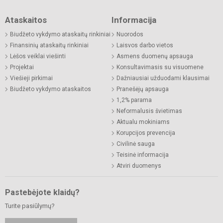
Ataskaitos
Informacija
Biudžeto vykdymo ataskaitų rinkiniai
Nuorodos
Finansinių ataskaitų rinkiniai
Laisvos darbo vietos
Lėšos veiklai viešinti
Asmens duomenų apsauga
Projektai
Konsultavimasis su visuomene
Viešieji pirkimai
Dažniausiai užduodami klausimai
Biudžeto vykdymo ataskaitos
Pranešėjų apsauga
1,2% parama
Neformalusis švietimas
Aktualu mokiniams
Korupcijos prevencija
Civilinė sauga
Teisinė informacija
Atviri duomenys
Pastebėjote klaidų?
Turite pasiūlymų?