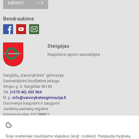
RAŠYKITE
Bendraukime
Steigėjas
Klaipėdos rajono savivaldybė
Gargždų „Vaivorykštės“ gimnazija
Savivaldybės biudžetinė įstaiga
Vingio g. 6, Gargždai 96140
Tel.
(+370 46) 453 964
El. p.
info@vaivorykstesgimnazija.lt
Duomenys kaupiami ir saugomi
Juridinių asmenų registre
Įmonės kodas 191788821
Šioje svetainėje naudojame slapukus (angl. cookies). Paspaudę mygtuką
© 2022. Gargždų „Vaivorykštės“ gimnazija. Visos teisės saugomos.