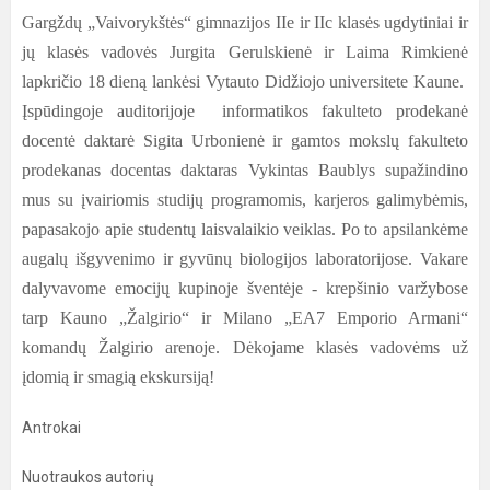
Gargždų „Vaivorykštės“ gimnazijos IIe ir IIc klasės ugdytiniai ir
jų klasės vadovės Jurgita Gerulskienė ir Laima Rimkienė
lapkričio 18 dieną lankėsi Vytauto Didžiojo universitete Kaune.
Įspūdingoje auditorijoje informatikos fakulteto prodekanė
docentė daktarė Sigita Urbonienė ir gamtos mokslų fakulteto
prodekanas docentas daktaras Vykintas Baublys supažindino
mus su įvairiomis studijų programomis, karjeros galimybėmis,
papasakojo apie studentų laisvalaikio veiklas. Po to apsilankėme
augalų išgyvenimo ir gyvūnų biologijos laboratorijose. Vakare
dalyvavome emocijų kupinoje šventėje - krepšinio varžybose
tarp Kauno „Žalgirio“ ir Milano „EA7 Emporio Armani“
komandų Žalgirio arenoje. Dėkojame klasės vadovėms už
įdomią ir smagią ekskursiją!
Antrokai
Nuotraukos autorių