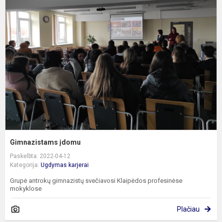
į
Gimnazistams įdomu
Paskelbta: 2022-04-12
Kategorija:
Ugdymas karjerai
Grupė antrokų gimnazistų svečiavosi Klaipėdos profesinėse
mokyklose
Plačiau