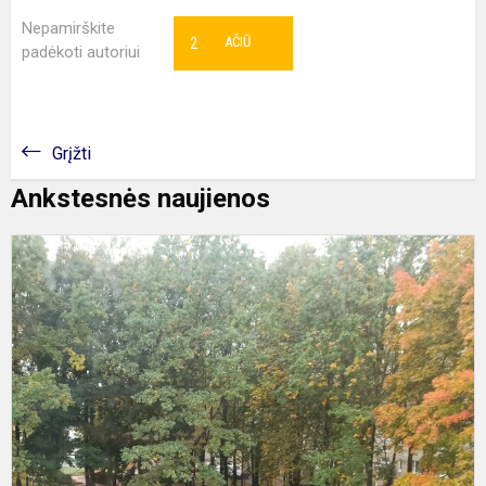
Nepamirškite
2
AČIŪ
padėkoti autoriui
Grįžti
Ankstesnės naujienos
P
b
s
d
p