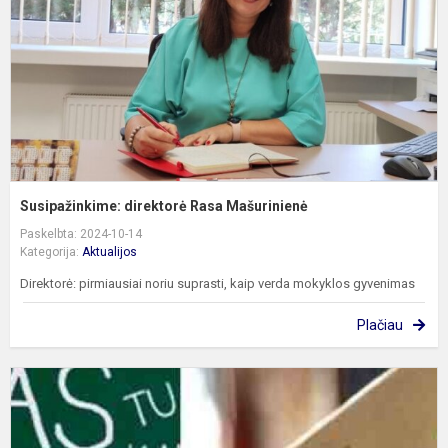
Susipažinkime: direktorė Rasa Mašurinienė
Paskelbta: 2024-10-14
Kategorija:
Aktualijos
Direktorė: pirmiausiai noriu suprasti, kaip verda mokyklos gyvenimas
Plačiau
G
k
į