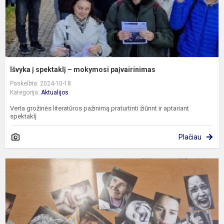
Išvyka į spektaklį – mokymosi paįvairinimas
Paskelbta: 2024-10-18
Kategorija:
Aktualijos
Verta grožinės literatūros pažinimą praturtinti žiūrint ir aptariant
spektaklį
Plačiau
K
a
k
p