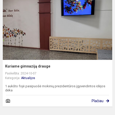
d
Kuriame gimnaziją drauge
Paskelbta: 2024-10-07
Kategorija:
Aktualijos
1 aukšto fojė pasipuošė mokinių prezidentūros įgyvendintos idėjos
dėka
Plačiau