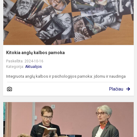
Kitokia anglų kalbos pamoka
Paskelbta: 2024-10-16
Kategorija:
Aktualijos
Integruota anglų kalbos ir psichologijos pamoka: įdomu ir naudinga
Plačiau
„
ir
m