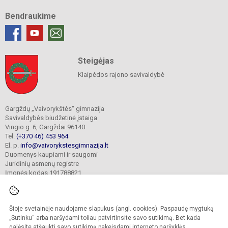
Bendraukime
Steigėjas
Klaipėdos rajono savivaldybė
Gargždų „Vaivorykštės“ gimnazija
Savivaldybės biudžetinė įstaiga
Vingio g. 6, Gargždai 96140
Tel.
(+370 46) 453 964
El. p.
info@vaivorykstesgimnazija.lt
Duomenys kaupiami ir saugomi
Juridinių asmenų registre
Įmonės kodas 191788821
Šioje svetainėje naudojame slapukus (angl. cookies). Paspaudę mygtuką
© 2022. Gargždų „Vaivorykštės“ gimnazija. Visos teisės saugomos.
Kopijuoti turinį be raštiško gimnazijos sutikimo griežtai draudžiama.
„Sutinku“ arba naršydami toliau patvirtinsite savo sutikimą. Bet kada
galėsite atšaukti savo sutikimą pakeisdami interneto naršyklės