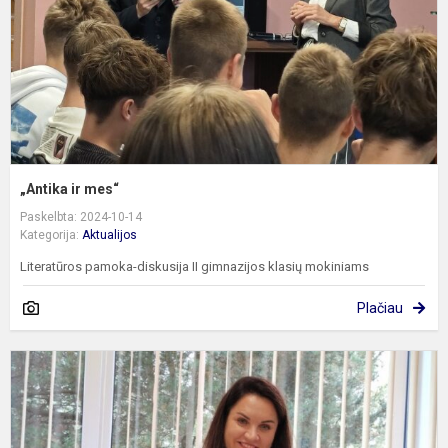
„Antika ir mes“
Paskelbta: 2024-10-14
Kategorija:
Aktualijos
Literatūros pamoka-diskusija II gimnazijos klasių mokiniams
Plačiau
S
d
R
M