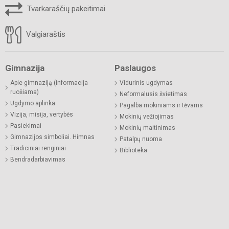
Tvarkaraščių pakeitimai
Valgiaraštis
Gimnazija
Paslaugos
Apie gimnaziją (informacija
Vidurinis ugdymas
ruošiama)
Neformalusis švietimas
Ugdymo aplinka
Pagalba mokiniams ir tėvams
Vizija, misija, vertybės
Mokinių vežiojimas
Pasiekimai
Mokinių maitinimas
Gimnazijos simboliai. Himnas
Patalpų nuoma
Tradiciniai renginiai
Biblioteka
Bendradarbiavimas