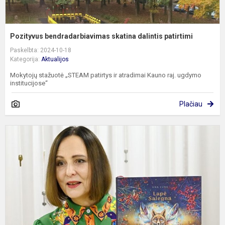
Pozityvus bendradarbiavimas skatina dalintis patirtimi
Paskelbta: 2024-10-18
Kategorija:
Aktualijos
Mokytojų stažuotė „STEAM patirtys ir atradimai Kauno raj. ugdymo
institucijose“
Plačiau
P
s
–
v
p