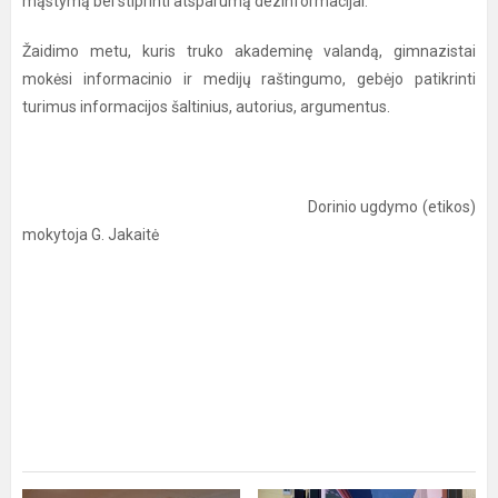
mąstymą bei stiprinti atsparumą dezinformacijai.
Žaidimo metu, kuris truko akademinę valandą, gimnazistai
mokėsi informacinio ir medijų raštingumo, gebėjo patikrinti
turimus informacijos šaltinius, autorius, argumentus.
Dorinio ugdymo (etikos)
mokytoja G. Jakaitė