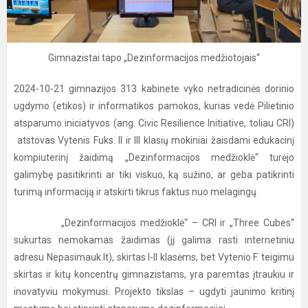
Gimnazistai tapo „Dezinformacijos medžiotojais“
2024-10-21 gimnazijos 313 kabinete vyko netradicinės dorinio
ugdymo (etikos) ir informatikos pamokos, kurias vedė Pilietinio
atsparumo iniciatyvos (ang. Civic Resilience Initiative, toliau CRI)
atstovas Vytenis Fuks. II ir III klasių mokiniai žaisdami edukacinį
kompiuterinį žaidimą „Dezinformacijos medžioklė“ turėjo
galimybę pasitikrinti ar tiki viskuo, ką sužino, ar geba patikrinti
turimą informaciją ir atskirti tikrus faktus nuo melagingų.
„Dezinformacijos medžioklė“ – CRI ir „Three Cubes“
sukurtas nemokamas žaidimas (jį galima rasti internetiniu
adresu Nepasimauk.lt), skirtas I-II klasėms, bet Vytenio F. teigimu
skirtas ir kitų koncentrų gimnazistams, yra paremtas įtraukiu ir
inovatyviu mokymusi. Projekto tikslas – ugdyti jaunimo kritinį