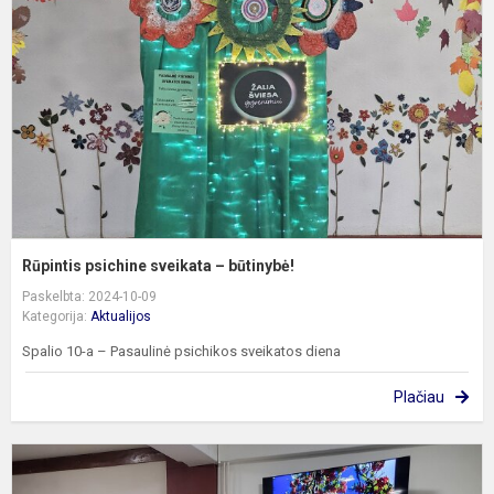
–
b
Rūpintis psichine sveikata – būtinybė!
Paskelbta: 2024-10-09
Kategorija:
Aktualijos
Spalio 10-a – Pasaulinė psichikos sveikatos diena
Plačiau
K
g