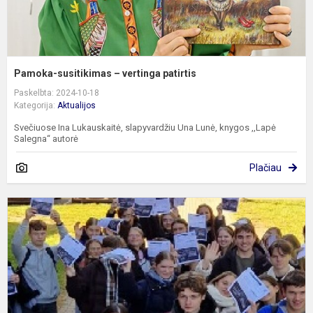
Pamoka-susitikimas – vertinga patirtis
Paskelbta: 2024-10-18
Kategorija:
Aktualijos
Svečiuose Ina Lukauskaitė, slapyvardžiu Una Lunė, knygos ,,Lapė
Salegna“ autorė
Plačiau
I
į
s
–
m
p