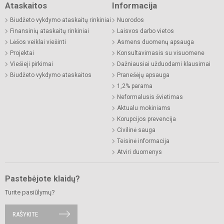
Ataskaitos
Informacija
Biudžeto vykdymo ataskaitų rinkiniai
Nuorodos
Finansinių ataskaitų rinkiniai
Laisvos darbo vietos
Lėšos veiklai viešinti
Asmens duomenų apsauga
Projektai
Konsultavimasis su visuomene
Viešieji pirkimai
Dažniausiai užduodami klausimai
Biudžeto vykdymo ataskaitos
Pranešėjų apsauga
1,2% parama
Neformalusis švietimas
Aktualu mokiniams
Korupcijos prevencija
Civilinė sauga
Teisinė informacija
Atviri duomenys
Pastebėjote klaidų?
Turite pasiūlymų?
RAŠYKITE