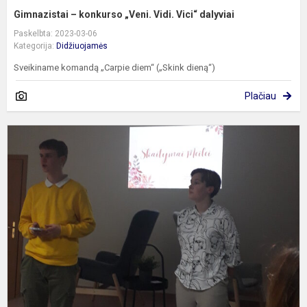
Gimnazistai – konkurso „Veni. Vidi. Vici“ dalyviai
Paskelbta: 2023-03-06
Kategorija:
Didžiuojamės
Sveikiname komandą „Carpie diem“ („Skink dieną“)
Plačiau
G
d
k
m