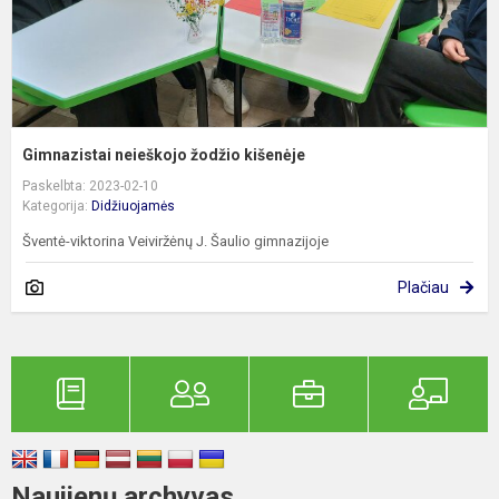
Gimnazistai neieškojo žodžio kišenėje
Paskelbta: 2023-02-10
Kategorija:
Didžiuojamės
Šventė-viktorina Veiviržėnų J. Šaulio gimnazijoje
Plačiau
Naujienų archyvas