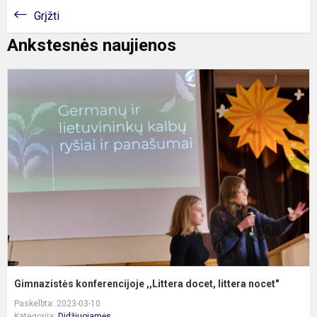
Grįžti
Ankstesnės naujienos
G
k
,
d
l
n
Gimnazistės konferencijoje ,,Littera docet, littera nocet"
Paskelbta: 2023-03-10
Kategorija:
Didžiuojamės