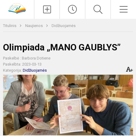
Paieška
Men
Titulinis
Naujienos
Didžiuojamės
Olimpiada „MANO GAUBLYS”
Paskelbė : Barbora Dotiene
Paskelbta: 2023-03-13
Kategorija:
Didžiuojamės