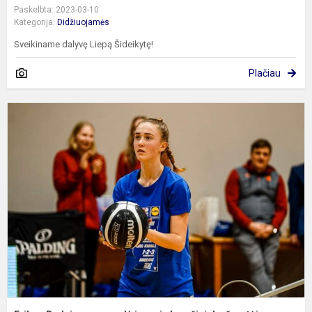
Paskelbta: 2023-03-10
Kategorija:
Didžiuojamės
Sveikiname dalyvę Liepą Šideikytę!
Plačiau
E
B
p
j
k
š