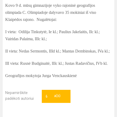
Kovo 9 d. mūsų gimnazijoje vyko rajoninė geografijos
olimpiada C. Olimpiadoje dalyvavo 35 mokiniai iš viso
Klaipėdos rajono. Nugalėtojai:
I vieta: Odilija Tinkutytė, Ie kl.; Paulius Jakelaitis, IIc kl.;
Vairidas Palaima, IIIc kl.;
II vieta: Nedas Sermontis, IIId kl.; Mantas Dembinskas, IVa kl.;
III vieta: Rusnė Budginaitė, IIIc kl.; Justas Radavičius, IVb kl.
Geografijos mokytoja Jurga Venckauskienė
Nepamirškite
6
AČIŪ
padėkoti autoriui