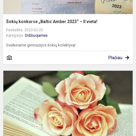
Šokių konkurse „Baltic Amber 2023“ – II vieta!
Paskelbta: 2023-02-20
Kategorija:
Didžiuojamės
Sveikiname gimnazijos šokių kolektyvą!
Plačiau
S
ž
ir
v
s
p