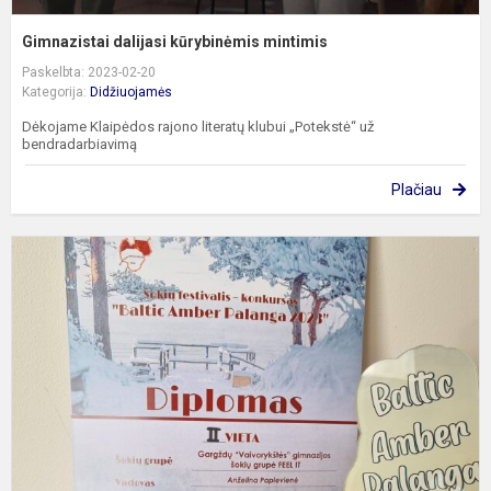
Gimnazistai dalijasi kūrybinėmis mintimis
Paskelbta: 2023-02-20
Kategorija:
Didžiuojamės
Dėkojame Klaipėdos rajono literatų klubui „Potekstė“ už
bendradarbiavimą
Plačiau
Š
k
„
A
2
–
II
v