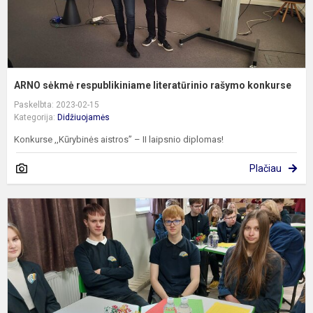
ARNO sėkmė respublikiniame literatūrinio rašymo konkurse
Paskelbta: 2023-02-15
Kategorija:
Didžiuojamės
Konkurse ,,Kūrybinės aistros” – II laipsnio diplomas!
Plačiau
G
n
ž
k