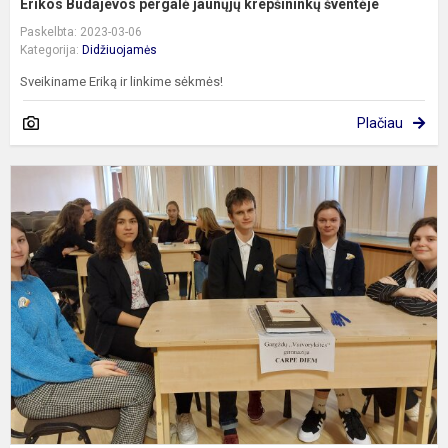
Erikos Budajevos pergalė jaunųjų krepšininkų šventėje
Paskelbta: 2023-03-06
Kategorija:
Didžiuojamės
Sveikiname Eriką ir linkime sėkmės!
Plačiau
G
–
k
„
V
V
d