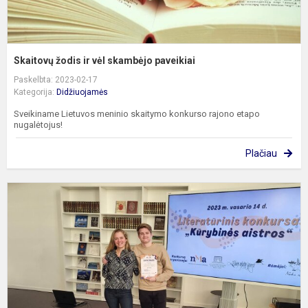
Skaitovų žodis ir vėl skambėjo paveikiai
Paskelbta: 2023-02-17
Kategorija:
Didžiuojamės
Sveikiname Lietuvos meninio skaitymo konkurso rajono etapo
nugalėtojus!
Plačiau
A
s
r
l
r
k