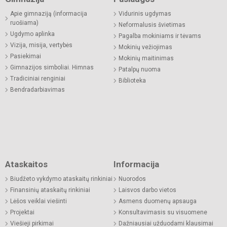
Apie gimnaziją (informacija
Vidurinis ugdymas
ruošiama)
Neformalusis švietimas
Ugdymo aplinka
Pagalba mokiniams ir tėvams
Vizija, misija, vertybės
Mokinių vežiojimas
Pasiekimai
Mokinių maitinimas
Gimnazijos simboliai. Himnas
Patalpų nuoma
Tradiciniai renginiai
Biblioteka
Bendradarbiavimas
Ataskaitos
Informacija
Biudžeto vykdymo ataskaitų rinkiniai
Nuorodos
Finansinių ataskaitų rinkiniai
Laisvos darbo vietos
Lėšos veiklai viešinti
Asmens duomenų apsauga
Projektai
Konsultavimasis su visuomene
Viešieji pirkimai
Dažniausiai užduodami klausimai