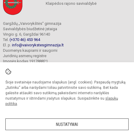
Klaipėdos rajono savivaldybė
Gargždų „Vaivorykštės“ gimnazija
Savivaldybės biudžetinė įstaiga
Vingio g. 6, Gargždai 96140
Tel.
(+370 46) 453 964
El. p.
info@vaivorykstesgimnazija.lt
Duomenys kaupiami ir saugomi
Juridinių asmenų registre
Įmonės kodas 191788821
Šioje svetainėje naudojame slapukus (angl. cookies). Paspaudę mygtuką
© 2022. Gargždų „Vaivorykštės“ gimnazija. Visos teisės saugomos.
Kopijuoti turinį be raštiško gimnazijos sutikimo griežtai draudžiama.
„Sutinku“ arba naršydami toliau patvirtinsite savo sutikimą. Bet kada
galėsite atšaukti savo sutikimą pakeisdami interneto naršyklės
Prieinamumo paraiška
Slapukų valdymas
nustatymus ir ištrindami įrašytus slapukus. Susipažinkite su
slapukų
politika
.
Sumanus būdas atnaujinti
mokyklos interneto
svetainę
NUSTATYMAI