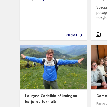
Svečiu
pedago
tarnyb
Plačiau
Lauryno
Gadeikio
sėkmingos
karjeros
formulė
Lauryno Gadeikio sėkmingos
Camer
karjeros formulė
Paskelb