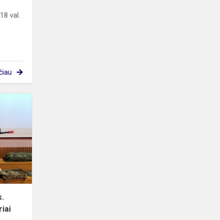
18 val.
čiau
Svečiuose
-
Klaipėdos
aps.
jūros
šaulių
3
rinktinės
nariai
s.
riai