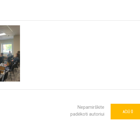
Nepamirškite
0
AČIŪ
padėkoti autoriui