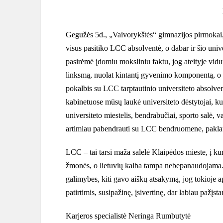
Gegužės 5d., „Vaivorykštės“ gimnazijos pirmokai, 
visus pasitiko LCC absolventė, o dabar ir šio univ
pasirėmė įdomiu moksliniu faktu, jog ateityje viduti
linksmą, nuolat kintantį gyvenimo komponentą, o
pokalbis su LCC tarptautinio universiteto absolvent
kabinetuose mūsų laukė universiteto dėstytojai, ku
universiteto miestelis, bendrabučiai, sporto salė, 
artimiau pabendrauti su LCC bendruomene, paklaus
LCC – tai tarsi maža salelė Klaipėdos mieste, į kurią
žmonės, o lietuvių kalba tampa nebepanaudojama. V
galimybes, kiti gavo aiškų atsakymą, jog tokioje a
patirtimis, susipažinę, įsivertinę, dar labiau pažį
Karjeros specialistė Neringa Rumbutytė