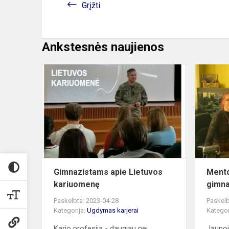
Grįžti
Ankstesnės naujienos
Gimnazista
apie
Lietuvos
kariuomenę
Gimnazistams apie Lietuvos
Mento
kariuomenę
gimna
Paskelbta: 2023-04-28
Paskelb
Kategorija:
Ugdymas karjerai
Kategor
Kario profesija - daugiau nei
Jaunoj