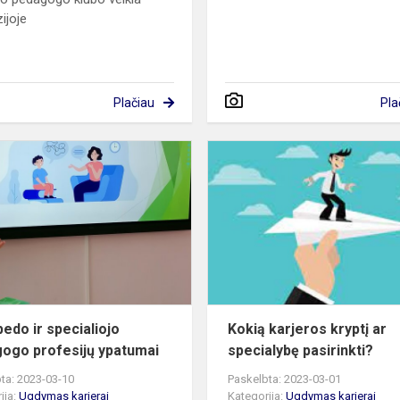
ijoje
Plačiau
Pla
Logopedo
ir
specialiojo
pedagogo
profesijų
ypatumai
edo ir specialiojo
Kokią karjeros kryptį ar
ogo profesijų ypatumai
specialybę pasirinkti?
ta: 2023-03-10
Paskelbta: 2023-03-01
ija:
Ugdymas karjerai
Kategorija:
Ugdymas karjerai