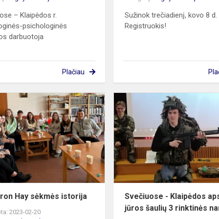
ose – Klaipėdos r.
Sužinok trečiadienį, kovo 8 d. 
ginės-psichologinės
Registruokis!
os darbuotoja
Plačiau
Pla
Cameron
Hay
sėkmės
istorija
on Hay sėkmės istorija
Svečiuose - Klaipėdos ap
jūros šaulių 3 rinktinės na
ta: 2023-02-20