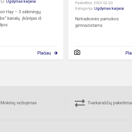
ija:
Ugdymas karjerai
Paskelbta: 2023-02-20
Kategorija:
Ugdymas karjerai
on Hay – 3 sėkmingų
be“ kanalų įkūrėjas iš
Netradicinės pamokos
lijos
gimnazistams
Plačiau
Pla
Mokinių vežiojimas
Tvarkaraščių pakeitima