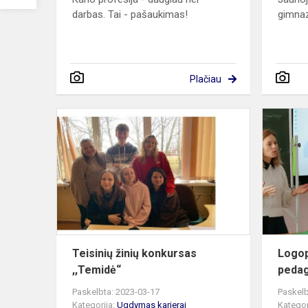
darbas. Tai - pašaukimas!
gimnaz
Plačiau
Teisinių
žinių
konkursas
,,Temidė“
Teisinių žinių konkursas
Logop
,,Temidė“
pedag
Paskelbta: 2023-03-17
Paskelb
Kategorija:
Ugdymas karjerai
Kategor