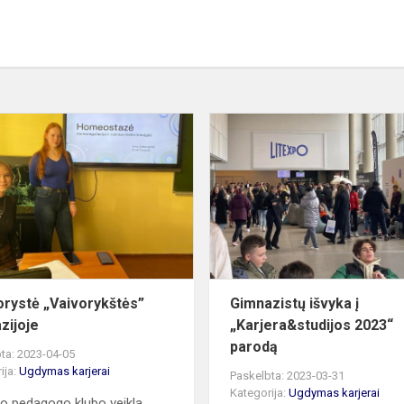
ms
Mentorystė
„Vaivorykštės”
gimnazijoje
rystė „Vaivorykštės”
Gimnazistų išvyka į
zijoje
„Karjera&studijos 2023“
parodą
ta: 2023-04-05
ija:
Ugdymas karjerai
Paskelbta: 2023-03-31
Kategorija:
Ugdymas karjerai
o pedagogo klubo veikla