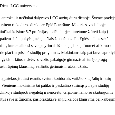
Diena LCC universitete
antrokai ir trečiokai dalyvavo LCC atvirų durų dienoje. Šventę pradėjo
ersiteto rinkodaros direktorė Eglė Petrašiūtė. Moteris savo kalboje
niškai keisime 5-7 profesijas, todėl į karjerą turėtume žiūrėti kaip į
 patiems būti pokyčių nebijančiais žmonėmis. Po Eglės kalbos sekė
ais, kurie dalinosi savo patyrimais iš studijų laikų. Tuomet atskiruose
rie plačiau pristatė studijų programas. Mokiniams taip pat buvo aprodyt
valgykla ir kitos erdvės, o vizito pabaigoje gimnazistai turėjo progą
ti rūpimų klausimų, vaišintis gėrimais ir užkandžiais.
 patekus jautiesi esantis svetur: koridoriais vaikšto kitų šalių ir rasių
ieniems mokiniams tai patiko ir paskatino susimąstyti apie studijų
plinkoje studijuoti negalėtų ir nenorėtų. Grįžome namo su skirtingomis
stantys save ir, žinoma, pasipraktikavę anglų kalbos klausymą bei kalbėji