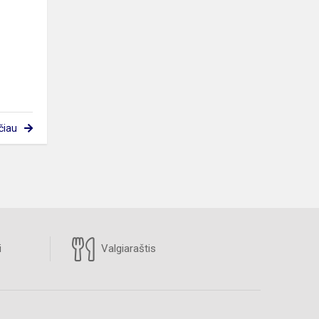
čiau
i
Valgiaraštis